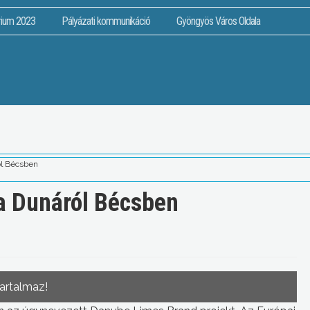
rium 2023
Pályázati kommunikáció
Gyöngyös Város Oldala
ól Bécsben
a Dunáról Bécsben
tartalmaz!