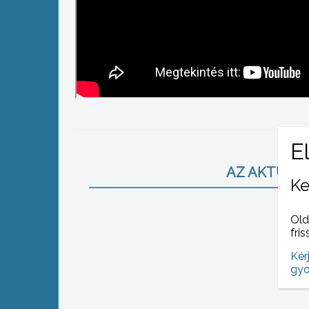
AZ AKTUÁLIS
Ke
Old
fris
Kér
gyo