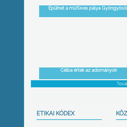
Épülhet a műfüves pálya Gyöngyösö
Célba értek az adományok
Tová
ETIKAI KÓDEX
KÖZ