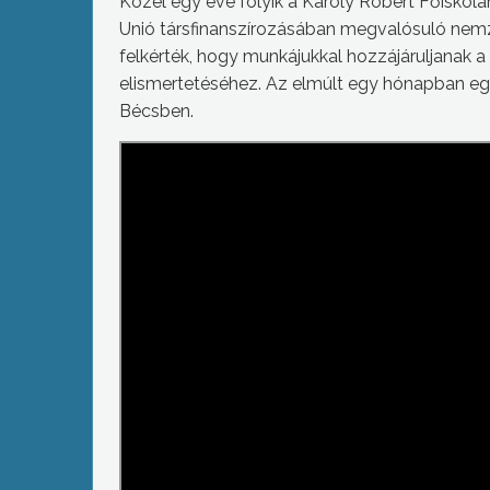
Közel egy éve folyik a Károly Róbert Főiskol
Unió társfinanszírozásában megvalósuló nemze
felkérték, hogy munkájukkal hozzájáruljanak
elismertetéséhez. Az elmúlt egy hónapban egy
Bécsben.