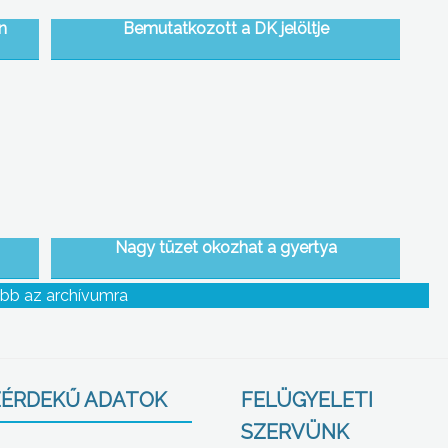
n
Bemutatkozott a DK jelöltje
Nagy tüzet okozhat a gyertya
bb az archívumra
ÉRDEKŰ ADATOK
FELÜGYELETI
SZERVÜNK