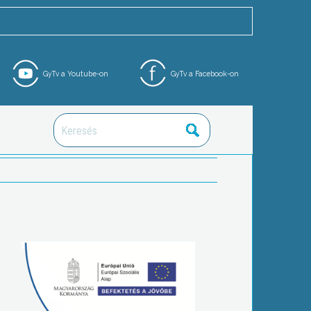
GyTv a Youtube-on
GyTv a Facebook-on