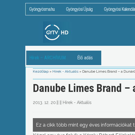
Gyöngyösma.hu
Gyöngyösi Újság
Gyöngyösi Kalendá
Hírek – ARCHÍVUM
Élő adás
Kezdőlap
»
Hírek - Aktuális
»
Danube Limes Brand – a Dunár
Danube Limes Brand – 
2013. 12. 20.
||
||
Hírek - Aktuális
Ez a cikk több mint egy éves információkat 