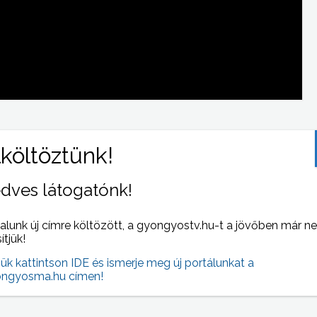
 NAPI HÍREI
(2013-12-20 )
dves látogatónk!
alunk új címre költözött, a gyongyostv.hu-t a jövőben már n
sítjük!
jük kattintson IDE és ismerje meg új portálunkat a
ngyosma.hu címen!