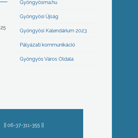
Gyöngyösma.hu
Gyöngyösi Újság
-25
Gyöngyösi Kalendárium 2023
Pályázati kommunikáció
Gyöngyös Város Oldala
06-37-311-355