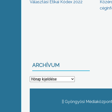
Választási Etikai Kódex 2022
Közér
céginf
ARCHÍVUM
Archívum
Gyöngyösi Médiaközpont 