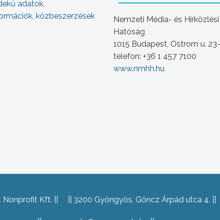
dekű adatok,
ormációk, közbeszerzések
Nemzeti Média- és Hírközlési
Hatóság
1015 Budapest, Ostrom u. 23
telefon: +36 1 457 7100
www.nmhh.hu
Nonprofit Kft.
3200 Gyöngyös, Göncz Árpád utca 4.