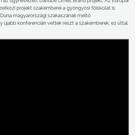
án az úgynevezett Danube Limes Brand projekt. Az Európai
tközi projekt szakemberei a gyöngyösi főiskolát is
 a Duna magyarországi szakaszának méltó
 újabb konferencián vettek részt a szakemberek, ez úttal