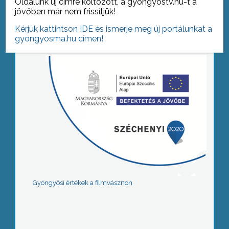
Oldalunk új címre költözött, a gyongyostv.hu-t a
Tovább az archívumra
jövőben már nem frissítjük!
Kérjük kattintson IDE és ismerje meg új portálunkat a
gyongyosma.hu címen!
Gyöngyösi értékek a filmvásznon