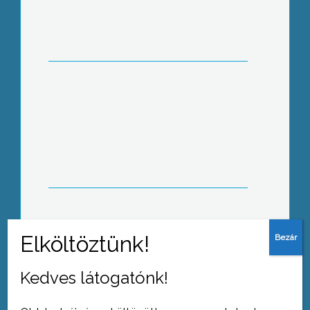
Szűrik a Heves megyei malacokat is
Farsang az Idősek Klubjában
Kedves látogatónk!