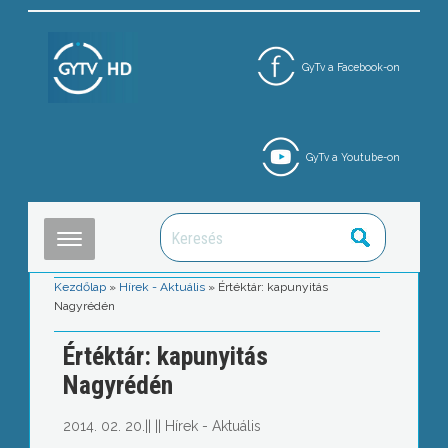
GyTv a Facebook-on
GyTv a Youtube-on
Kezdőlap
»
Hírek - Aktuális
»
Értéktár: kapunyitás
Nagyrédén
Értéktár: kapunyitás
Nagyrédén
2014. 02. 20.
||
||
Hírek - Aktuális