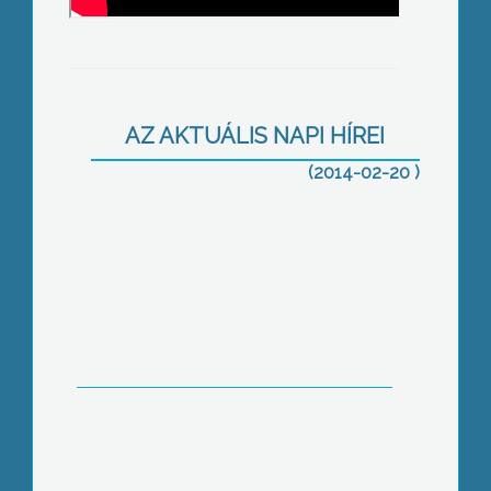
Rogán: elveszítette a Fidesz bizalmát
AZ AKTUÁLIS NAPI HÍREI
a gyöngyösi polgármester
(2014-02-20 )
Folytatódik az adósság-átvállalás