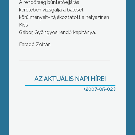
A rendőrség büntetőeljárás
keretében vizsgálja a baleset
körülményeit- tájékoztatott a helyszínen
Kiss
Gábor, Gyöngyös rendőrkapitánya.
Faragó Zoltán
Gyöngyös rendezte idén az ifjúsági
katasztrófavédelmi verseny megyei
döntőjét
AZ AKTUÁLIS NAPI HÍREI
(2007-05-02 )
Több mint harminc millió forintos
ráfordításból új mentőállomás létesült
Jászárokszálláson