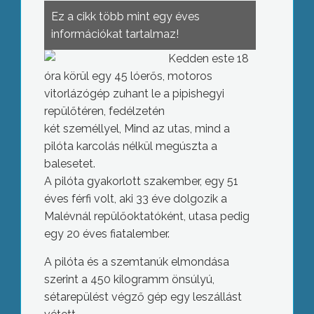
Ez a cikk több mint egy éves
információkat tartalmaz!
Kedden este 18
óra körül egy 45 lóerős, motoros
vitorlázógép zuhant le a pipishegyi
repülőtéren, fedélzetén
két személlyel, Mind az utas, mind a
pilóta karcolás nélkül megúszta a
balesetet.
A pilóta gyakorlott szakember, egy 51
éves férfi volt, aki 33 éve dolgozik a
Malévnál repülőoktatóként, utasa pedig
egy 20 éves fiatalember.
A pilóta és a szemtanúk elmondása
szerint a 450 kilogramm önsúlyú,
sétarepülést végző gép egy leszállást