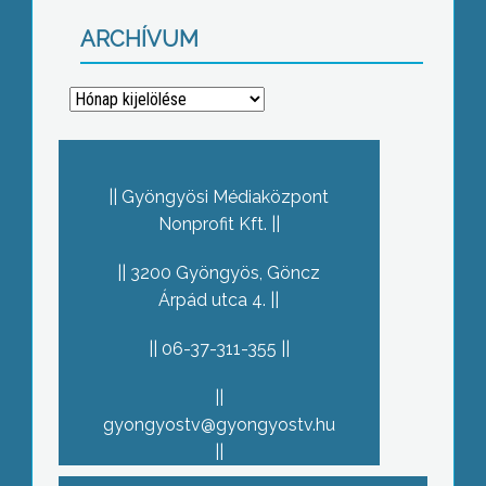
ARCHÍVUM
Archívum
Gyöngyösi Médiaközpont
Nonprofit Kft.
3200 Gyöngyös, Göncz
Árpád utca 4.
06-37-311-355
gyongyostv@gyongyostv.hu