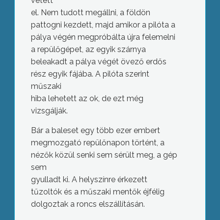
vétett
el. Nem tudott megállni, a földön
pattogni kezdett, majd amikor a pilóta a
pálya végén megpróbálta újra felemelni
a repülőgépet, az egyik szárnya
beleakadt a pálya végét övező erdős
rész egyik fájába. A pilóta szerint
műszaki
hiba lehetett az ok, de ezt még
vizsgálják.
Bár a baleset egy több ezer embert
megmozgató repülőnapon történt, a
nézők közül senki sem sérült meg, a gép
sem
gyulladt ki. A helyszínre érkezett
tűzoltók és a műszaki mentők éjfélig
dolgoztak a roncs elszállításán.