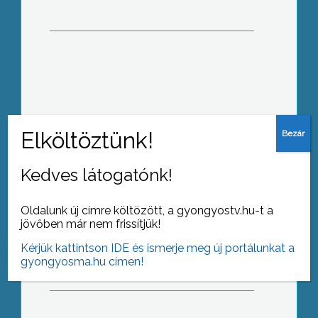
Beüzemelték az informatikai rendszert
a Bugát Pál Kórházban is, amellyel a
jogviszony-ellenőrzését végzik
Kedves látogatónk!
Oldalunk új címre költözött, a gyongyostv.hu-t a
Jelentősen drágult május elsejétől a
jövőben már nem frissítjük!
vasúti közlekedés, emelkedtek a
Volán-jegy árak
Kérjük kattintson IDE és ismerje meg új portálunkat a
gyongyosma.hu címen!