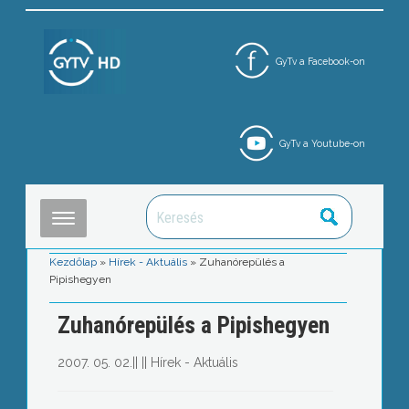
GyTv a Facebook-on
GyTv a Youtube-on
Kezdőlap
»
Hírek - Aktuális
»
Zuhanórepülés a
Pipishegyen
Zuhanórepülés a Pipishegyen
2007. 05. 02.
||
||
Hírek - Aktuális