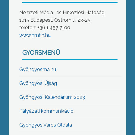
Nemzeti Média- és Hírközlési Hatóság
1015 Budapest, Ostrom u. 23-25
telefon: +36 1 457 7100
www.nmhh.hu
GYORSMENÜ
Gyöngyösma.hu
Gyöngyösi Újság
Gyöngyösi Kalendárium 2023
Pályázati kommunikáció
Gyöngyös Város Oldala