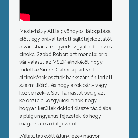
Mesterházy Attila gyöngyösi látogatása
előtt egy órával tartott sajtótájékoztatót
a városban a megyei közgyűlés fideszes
elnöke. Szabó Róbert azt mondta: arra
vár választ az MSZP elnökétől, hogy
tudott-e Simon Gábor, a párt volt
alelnökének osztrák bankszámlán tartott
százmillióiról, és hogy azok párt- vagy
közpénzek-e. Sós Tamástól pedig azt
kérdezte a közgyűlési elnök, hogy
hogyan kerültek doktori disszertációjába
a plágiumgyanús fejezetek, és hogy
maga írta-e a dolgozatot.
„Választás előtt állunk, ezek nagyon