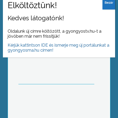
Kedves látogatónk!
Oldalunk új címre költözött, a gyongyostv.hu-t a
jövőben már nem frissítjük!
Kérjük kattintson IDE és ismerje meg új portálunkat a
Károkat okozott a viharos szél
gyongyosma.hu címen!
Kutyafotók az MMK-ban