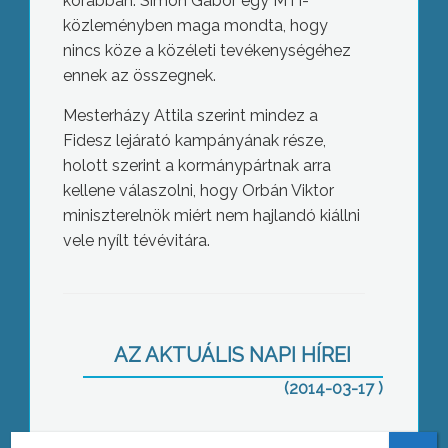
korábban: Simon Gábor egy MTI-
közleményben maga mondta, hogy
nincs köze a közéleti tevékenységéhez
ennek az összegnek.
Mesterházy Attila szerint mindez a
Fidesz lejárató kampányának része,
holott szerint a kormánypártnak arra
kellene válaszolni, hogy Orbán Viktor
miniszterelnök miért nem hajlandó kiállni
vele nyílt tévévitára.
Március 15 Gyöngyösön
AZ AKTUÁLIS NAPI HÍREI
(2014-03-17 )
Mesterházy: kormányváltást