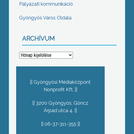
Pályázati kommunikáció
Gyöngyös Város Oldala
ARCHÍVUM
Archívum
Gyöngyösi Médiaközpont
Nonprofit Kft.
3200 Gyöngyös, Göncz
Árpád utca 4.
06-37-311-355