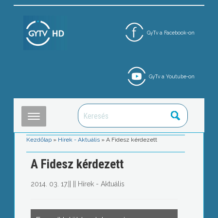
GyTv a Facebook-on
GyTv a Youtube-on
Kezdőlap
»
Hírek - Aktuális
»
A Fidesz kérdezett
A Fidesz kérdezett
2014. 03. 17.
||
||
Hírek - Aktuális