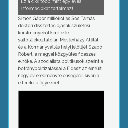
Ez a cikk több mint egy éves
információkat tartalmaz!
Simon Gábor millióiról és Sós Tamás
doktori disszertációjának születési
körülményeiről kérdezte
sajtótájékoztatóján Mesterházy Attilát
és a Kormányváltás helyi jelöltjét Szabó
Róbert, a megyei közgyűlés fideszes
elnöke. A szocialista politikusok szerint a
botránypolitizálással a Fidesz az elmúlt
négy év eredménytelenségéről kívánja
elterelni a figyelmet.