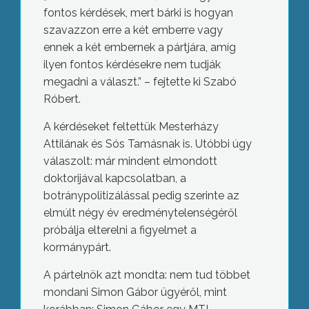
fontos kérdések, mert bárki is hogyan
szavazzon erre a két emberre vagy
ennek a két embernek a pártjára, amíg
ilyen fontos kérdésekre nem tudják
megadni a választ.” – fejtette ki Szabó
Róbert.
A kérdéseket feltettük Mesterházy
Attilának és Sós Tamásnak is. Utóbbi úgy
válaszolt: már mindent elmondott
doktorijával kapcsolatban, a
botránypolitizálással pedig szerinte az
elmúlt négy év eredménytelenségéről
próbálja elterelni a figyelmet a
kormánypárt.
A pártelnök azt mondta: nem tud többet
mondani Simon Gábor ügyéről, mint