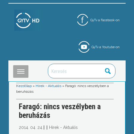
GyTv a Facebook-on
GyTv a Youtube-on
Kezdőlap
»
Hírek - Aktuális
»
Faragó: nincs veszélyben a
beruházás
Faragó: nincs veszélyben a
beruházás
2014. 04. 24.
||
||
Hírek - Aktuális