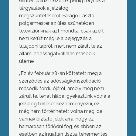
érintett pénzintézettel pedig folynak a
tárgyalások a jelzálog
megszüntetéséről. Faragó László
polgármester az ülés szünetében
televíziónknak azt mondta: csak azért
nem került még le a bejegyzés a
tulajdoni lapról, mert nem zárult le az
állami adósságátvállalás második
üteme.
„Ez év február 28-án köttetett meg a
szerződés az adósságkonszolidáció
második fordulójáról, amely még nem
zárult le, tehát hiába igyekeztünk volna a
jelzálog törlését kezdeményezni, ez
még nem történhetett volna meg, de
vannak biztató jelek arra, hogy ez
hamarosan törlődni fog, és ebben az
esetben az ingatlan tiszta, tehermentes