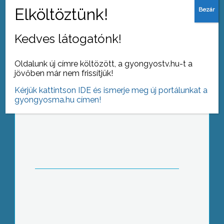
Javuló közbiztonság
Kedves látogatónk!
Oldalunk új címre költözött, a gyongyostv.hu-t a
jövőben már nem frissítjük!
Kérjük kattintson IDE és ismerje meg új portálunkat a
Szabad-e kifőzni?
gyongyosma.hu címen!
Zeneiskolák zongoraversenye