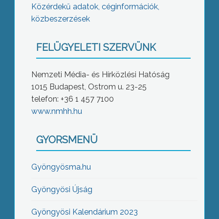
Közérdekű adatok, céginformációk,
közbeszerzések
FELÜGYELETI SZERVÜNK
Nemzeti Média- és Hírközlési Hatóság
1015 Budapest, Ostrom u. 23-25
telefon: +36 1 457 7100
www.nmhh.hu
GYORSMENÜ
Gyöngyösma.hu
Gyöngyösi Újság
Gyöngyösi Kalendárium 2023