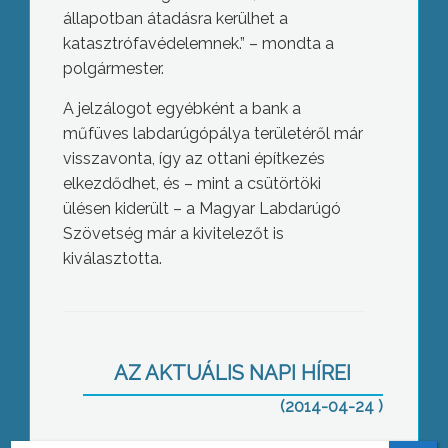
állapotban átadásra kerülhet a
katasztrófavédelemnek.” – mondta a
polgármester.
A jelzálogot egyébként a bank a
műfüves labdarúgópálya területéről már
visszavonta, így az ottani építkezés
elkezdődhet, és – mint a csütörtöki
ülésen kiderült – a Magyar Labdarúgó
Szövetség már a kivitelezőt is
kiválasztotta.
Balázs József szerint problémás a
jelzálog
AZ AKTUÁLIS NAPI HÍREI
(2014-04-24 )