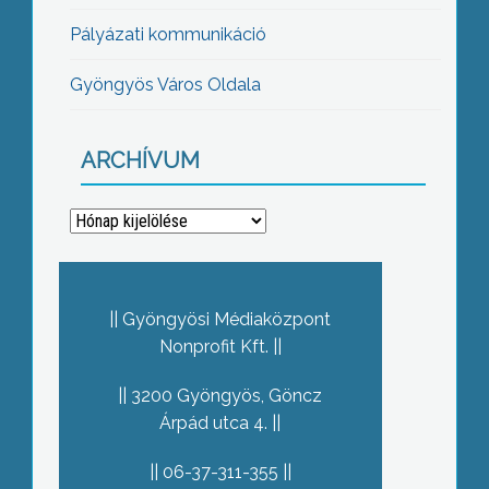
Pályázati kommunikáció
Gyöngyös Város Oldala
ARCHÍVUM
Archívum
Gyöngyösi Médiaközpont
Nonprofit Kft.
3200 Gyöngyös, Göncz
Árpád utca 4.
06-37-311-355