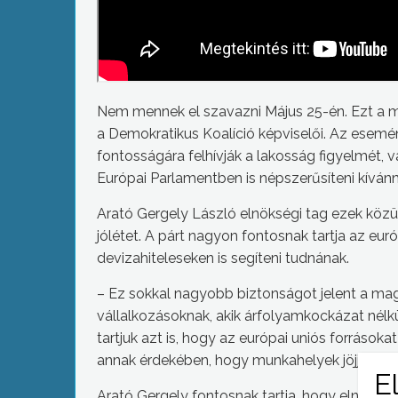
Nem mennek el szavazni Május 25-én. Ezt a m
a Demokratikus Koalíció képviselői. Az esemén
fontosságára felhívják a lakosság figyelmét, v
Európai Parlamentben is népszerűsíteni kívánn
Arató Gergely László elnökségi tag ezek közü
jólétet. A párt nagyon fontosnak tartja az e
devizahiteleseken is segíteni tudnának.
– Ez sokkal nagyobb biztonságot jelent a ma
vállalkozásoknak, akik árfolyamkockázat nél
tartjuk azt is, hogy az európai uniós forráso
annak érdekében, hogy munkahelyek jöjjenek 
Arató Gergely fontosnak tartja, hogy elnöksé