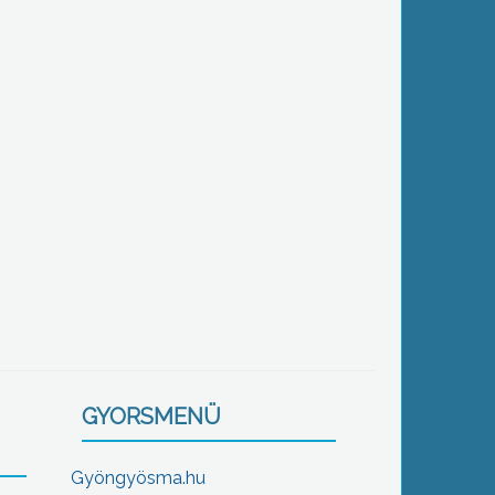
GYORSMENÜ
Gyöngyösma.hu