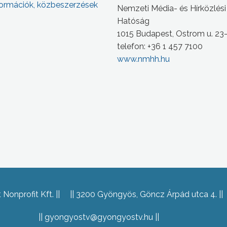
ormációk, közbeszerzések
Nemzeti Média- és Hírközlési
Hatóság
1015 Budapest, Ostrom u. 23
telefon: +36 1 457 7100
www.nmhh.hu
Nonprofit Kft.
3200 Gyöngyös, Göncz Árpád utca 4.
gyongyostv@gyongyostv.hu