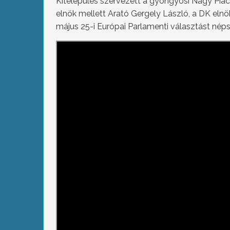
Kitelepülés szervezett a gyöngyösi Nagy Piac
elnök mellett Arató Gergely László, a DK elnöks
május 25-i Európai Parlamenti választást néps