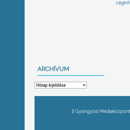
céginf
ARCHÍVUM
Archívum
Gyöngyösi Médiaközpont 