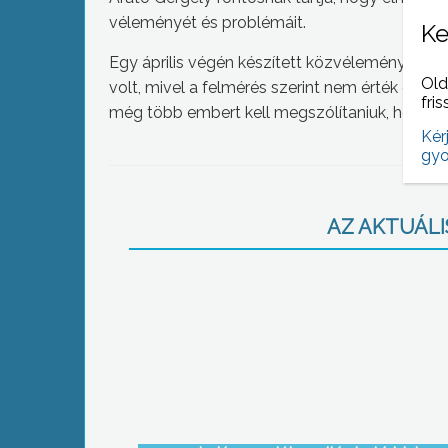
véleményét és problémáit.
Ke
Egy április végén készített közvélemény-kutat
Old
volt, mivel a felmérés szerint nem érték el az
fris
még több embert kell megszólítaniuk, hogy m
Kér
gyo
AZ AKTUÁLIS