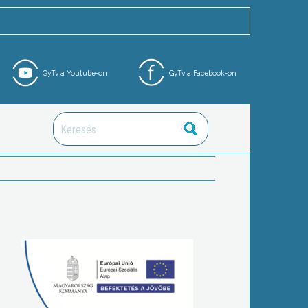
GyTv a Youtube-on
GyTv a Facebook-on