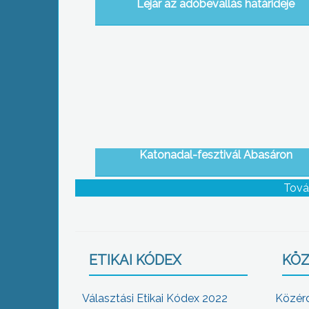
Lejár az adóbevallás határideje
Katonadal-fesztivál Abasáron
Tová
ETIKAI KÓDEX
KÖZ
Választási Etikai Kódex 2022
Közér