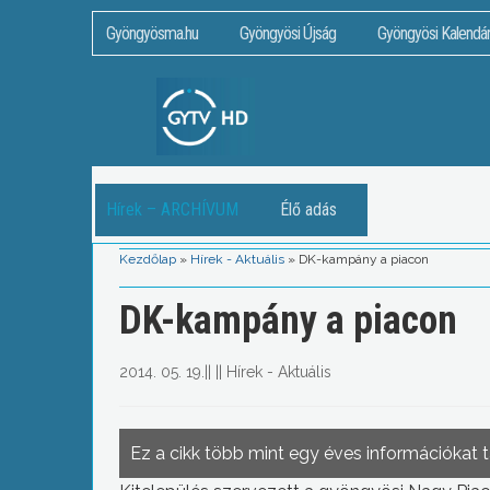
Gyöngyösma.hu
Gyöngyösi Újság
Gyöngyösi Kalendá
Hírek – ARCHÍVUM
Élő adás
Kezdőlap
»
Hírek - Aktuális
»
DK-kampány a piacon
DK-kampány a piacon
2014. 05. 19.
||
||
Hírek - Aktuális
Ez a cikk több mint egy éves információkat 