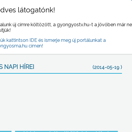
dves látogatónk!
ás szerint a párt európai parlamentbe jutása kétséges
alunk új címre költözött, a gyongyostv.hu-t a jövőben már n
 5%-os küszöböt. Ez a jelentés számukra azt jelenti, hogy
sítjük!
enjenek el szavazni a hétvégén.
jük kattintson IDE és ismerje meg új portálunkat a
ngyosma.hu címen!
 NAPI HÍREI
(2014-05-19 )