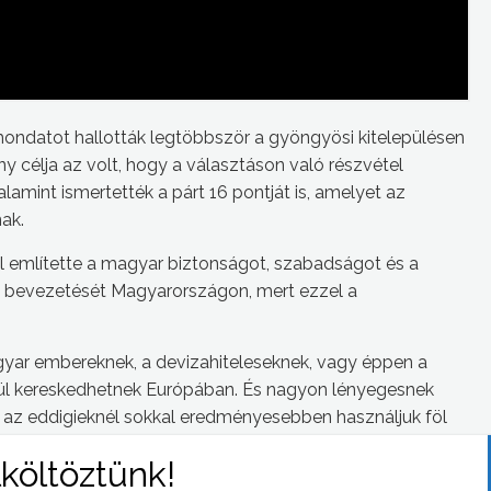
ondatot hallották legtöbbször a gyöngyösi kitelepülésen
y célja az volt, hogy a választáson való részvétel
alamint ismertették a párt 16 pontját is, amelyet az
ak.
l említette a magyar biztonságot, szabadságot és a
uró bevezetését Magyarországon, mert ezzel a
gyar embereknek, a devizahiteleseknek, vagy éppen a
kül kereskedhetnek Európában. És nagyon lényegesnek
kat az eddigieknél sokkal eredményesebben használjuk föl
létre Magyarországon – fogalmazott Arató Gergely.
gi tagként meghallgassa a kisebb településen élők