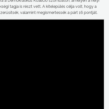
ra a Demokratikus Koalíció szombaton, amelyen a helyi
égi tagja is részt vett. A kitelepülés célja volt, hogy a
zerűsítsék, valamint megismertessék a párt 16 pontját.