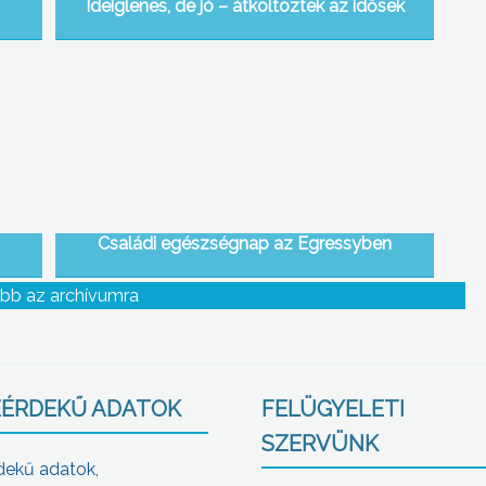
Ideiglenes, de jó – átköltöztek az idősek
Családi egészségnap az Egressyben
bb az archívumra
ÉRDEKŰ ADATOK
FELÜGYELETI
SZERVÜNK
dekű adatok,