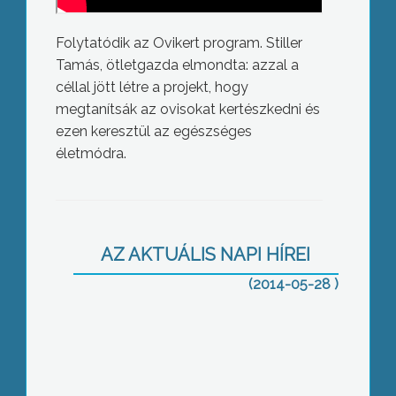
Folytatódik az Ovikert program. Stiller
Tamás, ötletgazda elmondta: azzal a
céllal jött létre a projekt, hogy
megtanítsák az ovisokat kertészkedni és
ezen keresztül az egészséges
életmódra.
Vita a szennyvízről
AZ AKTUÁLIS NAPI HÍREI
(2014-05-28 )
Dr. Magda Sándor a szakbizottság