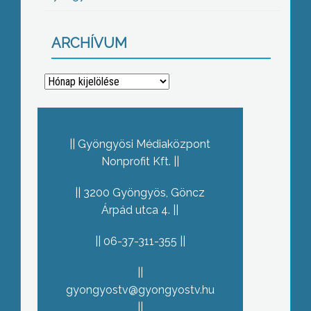
ARCHÍVUM
Archívum
Gyöngyösi Médiaközpont
Nonprofit Kft.
3200 Gyöngyös, Göncz
Árpád utca 4.
06-37-311-355
gyongyostv@gyongyostv.hu