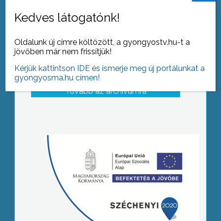
Kedves látogatónk!
Oldalunk új címre költözött, a gyongyostv.hu-t a
jövőben már nem frissítjük!
Kérjük kattintson IDE és ismerje meg új portálunkat a
gyongyosma.hu címen!
Tovább az archívumra