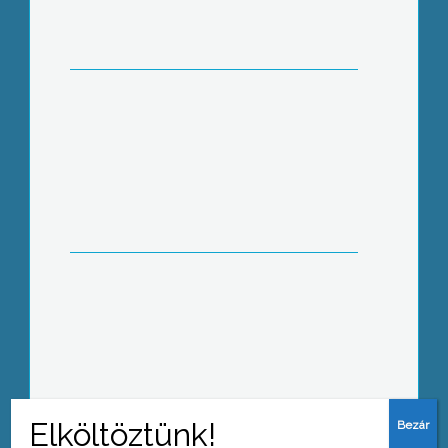
elnöke
Boldog gyermekek – uniós
támogatással
Rákóczis művek a lapidáriumban