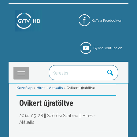
GyTv a Facebook-on
GyTv a Youtube-on
Kezdőlap
»
Hírek - Aktuális
»
Ovikert újratöltve
Ovikert újratöltve
2014. 05. 28.
||
Szõlõsi Szabina
||
Hírek -
Aktuális