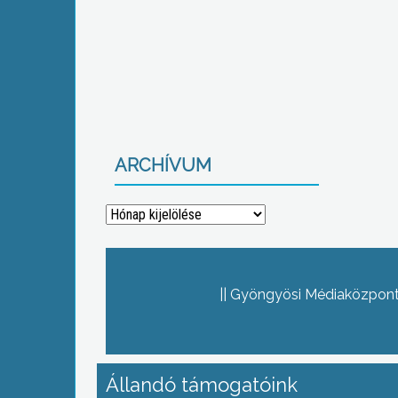
ARCHÍVUM
Archívum
Gyöngyösi Médiaközpont 
Állandó támogatóink