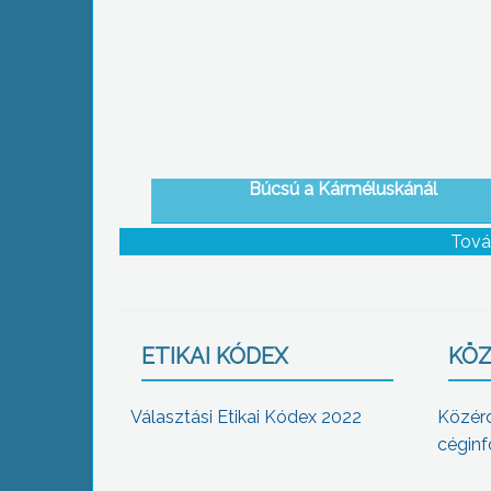
Búcsú a Kárméluskánál
Tová
ETIKAI KÓDEX
KÖZ
Választási Etikai Kódex 2022
Közér
céginf