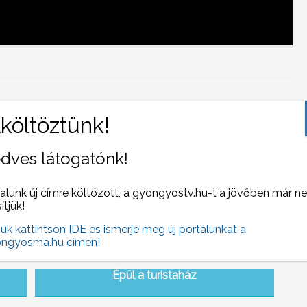
 NAPI HÍREI
(2014-07-16 )
dves látogatónk!
alunk új címre költözött, a gyongyostv.hu-t a jövőben már n
sítjük!
jük kattintson IDE és ismerje meg új portálunkat a
ngyosma.hu címen!
Épül a turistaház