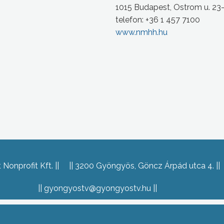
1015 Budapest, Ostrom u. 23
telefon: +36 1 457 7100
www.nmhh.hu
Nonprofit Kft.
3200 Gyöngyös, Göncz Árpád utca 4.
gyongyostv@gyongyostv.hu