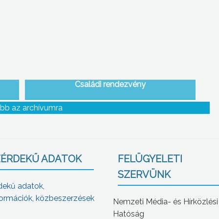
Családi rendezvény
bb az archívumra
ÉRDEKŰ ADATOK
FELÜGYELETI
SZERVÜNK
dekű adatok,
ormációk, közbeszerzések
Nemzeti Média- és Hírközlési
Hatóság