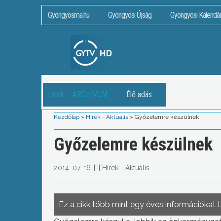
Gyöngyösma.hu
Gyöngyösi Újság
Gyöngyösi Kalendá
Hírek – ARCHÍVUM
Élő adás
Kezdőlap
»
Hírek - Aktuális
»
Győzelemre készülnek
Győzelemre készülnek
2014. 07. 16.
||
||
Hírek - Aktuális
Ez a cikk több mint egy éves információkat 