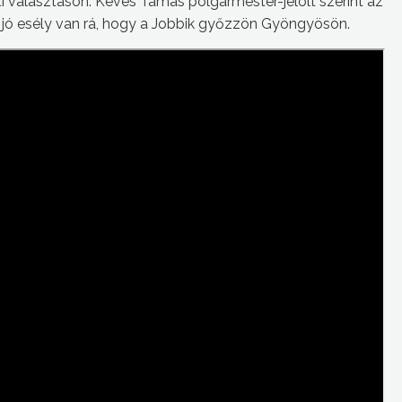
 választáson. Kévés Tamás polgármester-jelölt szerint az
 jó esély van rá, hogy a Jobbik győzzön Gyöngyösön.