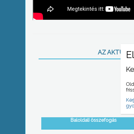
AZ AKTUÁLIS
Ke
Old
fris
Kér
gyo
Baloldali összefogás