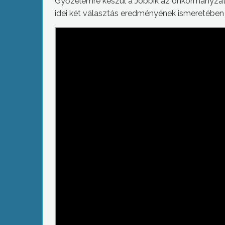
Győzelemre készül a Jobbik az önkormányzati
idei két választás eredményének ismeretében