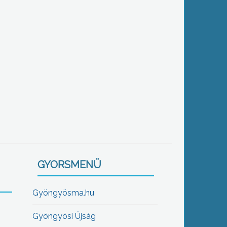
GYORSMENÜ
Gyöngyösma.hu
Gyöngyösi Újság