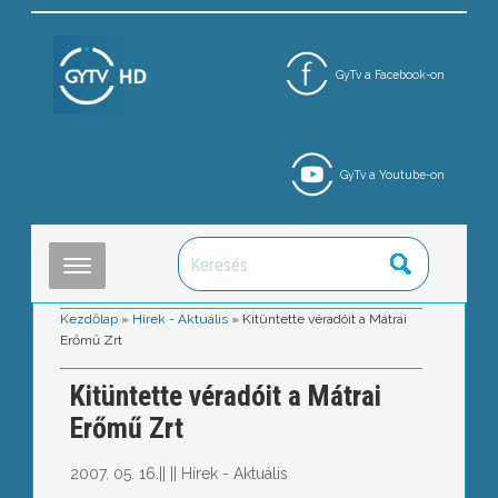
GyTv a Facebook-on
GyTv a Youtube-on
Kezdőlap
»
Hírek - Aktuális
»
Kitüntette véradóit a Mátrai
Erőmű Zrt
Kitüntette véradóit a Mátrai
Erőmű Zrt
2007. 05. 16.
||
||
Hírek - Aktuális