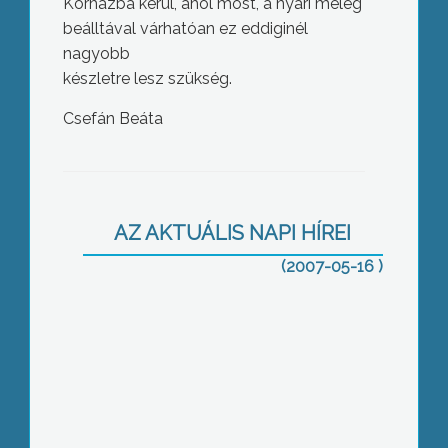
Kórházba kerül, ahol most, a nyári meleg
beálltával várhatóan ez eddiginél
nagyobb
készletre lesz szükség.
140 ezer forint gyűlt össze azon a
Csefán Beáta
jótékonysági hangversenyen, melyet a
Mátrafüredi Római Katolikus Templom
harmóniájának felújításáért rendeztek
AZ AKTUÁLIS NAPI HÍREI
(2007-05-16 )
A május 30-i műszaki átadást
követően a forgalom birtokba veheti
teljes egészében a körforgalmat
jászárokszállás városközpontjában