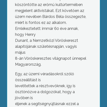
köszöntötte az erőmű kultúrtermében
megjelent aktivistákat. Ezt követően az
üzem nevében Bárdos Béla összegezte,
miért is fontos ez az alkalom.
Emlékeztetett: immár 60 éve annak,
hogy Henry
Dunant, a Nemzetközi Vöröskereszt
alapítójának születésnapján, vagyis
május
8-án Vöröskeresztes világnapot ünnepel
Magyarország.
Egy, az üzemi véradásokról szóló
összeállítást is
levetítettek a résztvevőknek, így is
ösztönözve a dolgozókat, hogy a
jövőben is
éljenek a segítségnyújtásnak ezzel a