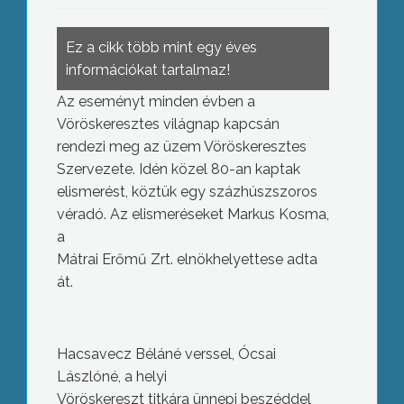
Ez a cikk több mint egy éves
információkat tartalmaz!
Az eseményt minden évben a
Vöröskeresztes világnap kapcsán
rendezi meg az üzem Vöröskeresztes
Szervezete. Idén közel 80-an kaptak
elismerést, köztük egy százhúszszoros
véradó. Az elismeréseket Markus Kosma,
a
Mátrai Erőmű Zrt. elnökhelyettese adta
át.
Hacsavecz Béláné verssel, Ócsai
Lászlóné, a helyi
Vöröskereszt titkára ünnepi beszéddel