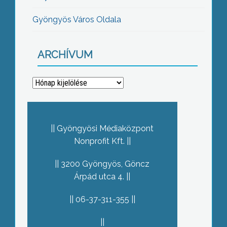
Gyöngyös Város Oldala
ARCHÍVUM
Archívum
Gyöngyösi Médiaközpont
Nonprofit Kft.
3200 Gyöngyös, Göncz
Árpád utca 4.
06-37-311-355