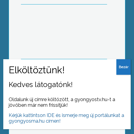
A vihar Csány és Hatvan térségében
hatalmas pusztítást végzett a
dinnyeföldeken és az almáskertekben
Milliós viharkárok
Kedves látogatónk!
Oldalunk új címre költözött, a gyongyostv.hu-t a
jövőben már nem frissítjük!
Kérjük kattintson IDE és ismerje meg új portálunkat a
Támogatás a hátrányos helyzetben
gyongyosma.hu címen!
lévő önkormányzatoknak