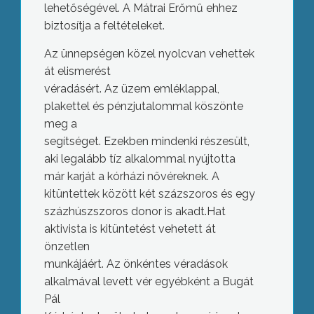
lehetőségével. A Mátrai Erőmű ehhez
biztosítja a feltételeket.
Az ünnepségen közel nyolcvan vehettek
át elismerést
véradásért. Az üzem emléklappal,
plakettel és pénzjutalommal köszönte
meg a
segítséget. Ezekben mindenki részesült,
aki legalább tíz alkalommal nyújtotta
már karját a kórházi nővéreknek. A
kitüntettek között két százszoros és egy
százhúszszoros donor is akadt.Hat
aktivista is kitüntetést vehetett át
önzetlen
munkájáért. Az önkéntes véradások
alkalmával levett vér egyébként a Bugát
Pál