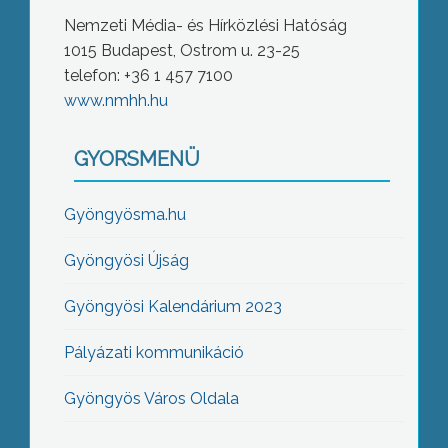
Nemzeti Média- és Hírközlési Hatóság
1015 Budapest, Ostrom u. 23-25
telefon: +36 1 457 7100
www.nmhh.hu
GYORSMENÜ
Gyöngyösma.hu
Gyöngyösi Újság
Gyöngyösi Kalendárium 2023
Pályázati kommunikáció
Gyöngyös Város Oldala