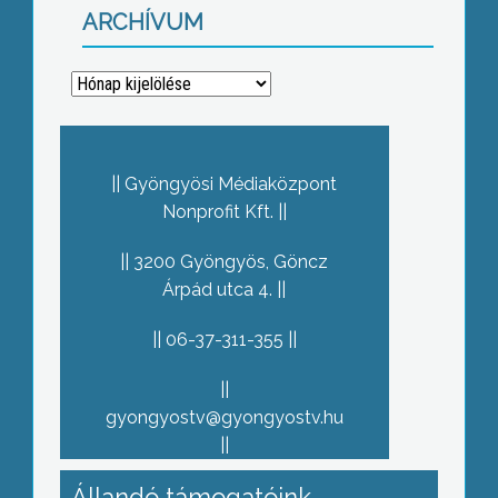
ARCHÍVUM
Archívum
Gyöngyösi Médiaközpont
Nonprofit Kft.
3200 Gyöngyös, Göncz
Árpád utca 4.
06-37-311-355
gyongyostv@gyongyostv.hu
Állandó támogatóink