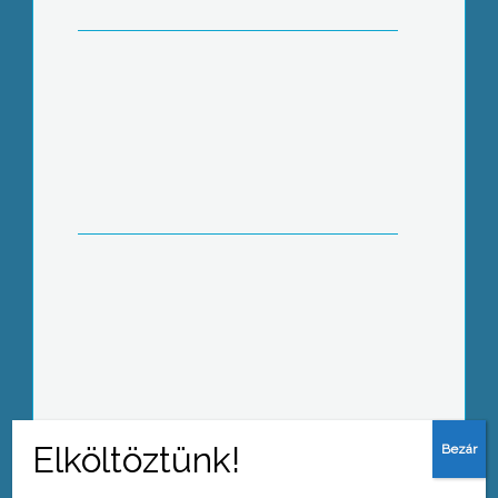
Gyöngy Nemzetközi Folklórfesztivál
Újra csobog az Ördög-forrás