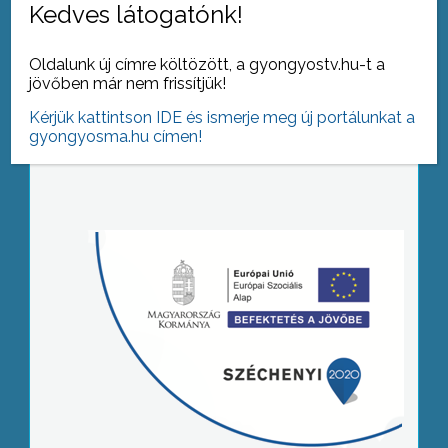
Kedves látogatónk!
Oldalunk új címre költözött, a gyongyostv.hu-t a
jövőben már nem frissítjük!
Kérjük kattintson IDE és ismerje meg új portálunkat a
gyongyosma.hu címen!
Tovább az archívumra