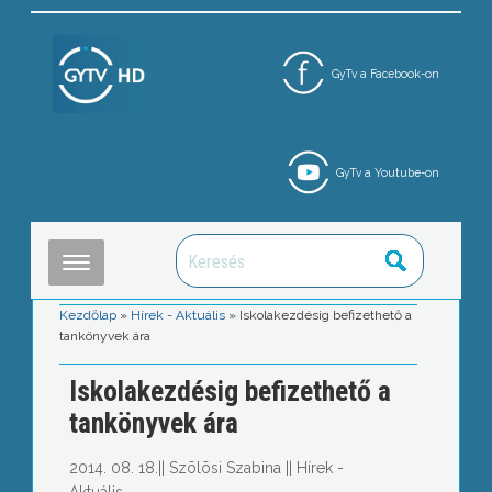
GyTv a Facebook-on
GyTv a Youtube-on
Kezdőlap
»
Hírek - Aktuális
»
Iskolakezdésig befizethető a
tankönyvek ára
Iskolakezdésig befizethető a
tankönyvek ára
2014. 08. 18.
||
Szõlõsi Szabina
||
Hírek -