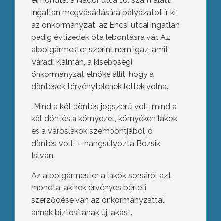
elmondta: a Nádor utca 10. szám alatti
ingatlan megvásárlására pályázatot ír ki
az önkormányzat, az Encsi utcai ingatlan
pedig évtizedek óta lebontásra vár. Az
alpolgármester szerint nem igaz, amit
Váradi Kálmán, a kisebbségi
önkormányzat elnöke állít, hogy a
döntések törvénytelenek lettek volna.
„Mind a két döntés jogszerű volt, mind a
két döntés a környezet, környéken lakók
és a városlakók szempontjából jó
döntés volt.” – hangsúlyozta Bozsik
István.
Az alpolgármester a lakók sorsáról azt
mondta: akinek érvényes bérleti
szerződése van az önkormányzattal,
annak biztosítanak új lakást.