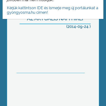
Kérjük kattintson IDE és ismerje meg új portálunkat a
gyongyosma.hu címen!
AZ AKTUÁLIS NAPI HÍREI
(2014-09-24 )
Bocsánatkérést várnak
Óvodai sportnap