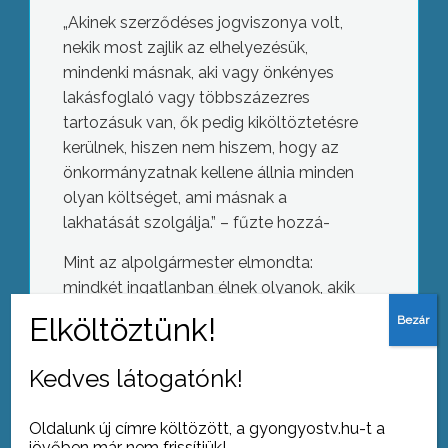
„Akinek szerződéses jogviszonya volt,
nekik most zajlik az elhelyezésük,
mindenki másnak, aki vagy önkényes
lakásfoglaló vagy többszázezres
tartozásuk van, ők pedig kiköltöztetésre
kerülnek, hiszen nem hiszem, hogy az
önkormányzatnak kellene állnia minden
olyan költséget, ami másnak a
lakhatását szolgálja.” – fűzte hozzá-
Mint az alpolgármester elmondta:
mindkét ingatlanban élnek olyanok, akik
vagy önkényes lakásfoglalóként vagy
jelentős, többszázezres, akár milliós
tartozással laknak az épületekben, ők a
Kedves látogatónk!
Napkohókat is telepítenek
lakásrendelet értelmében nem is
pályázhatnak önkormányzati bérlakásra.
Oldalunk új címre költözött, a gyongyostv.hu-t a
jövőben már nem frissítjük!