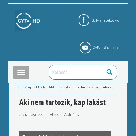
GyTv a Facebook-on
GyTv a Youtube-on
Kezdőlap
»
Hírek - Aktuális
»
Aki nem tartozik, kap lakást
Aki nem tartozik, kap lakást
2014. 09. 24.
||
||
Hírek - Aktuális