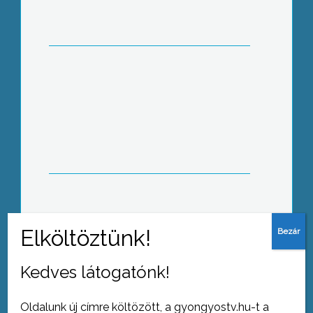
102 éves nénit is köszöntöttek
Cserbenhagyásos gázolás
Kedves látogatónk!
Oldalunk új címre költözött, a gyongyostv.hu-t a
Tovább az archívumra