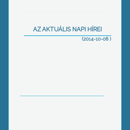
Stúdiónkban vitáztak
AZ AKTUÁLIS NAPI HÍREI
(2014-10-08 )
Bemutatták a programot