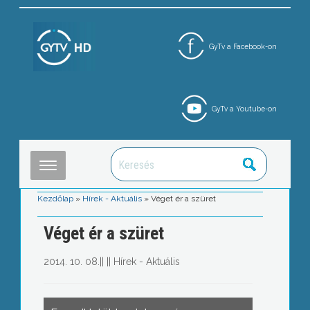
GyTv a Facebook-on
GyTv a Youtube-on
Kezdőlap
»
Hírek - Aktuális
»
Véget ér a szüret
Véget ér a szüret
2014. 10. 08.
||
||
Hírek - Aktuális