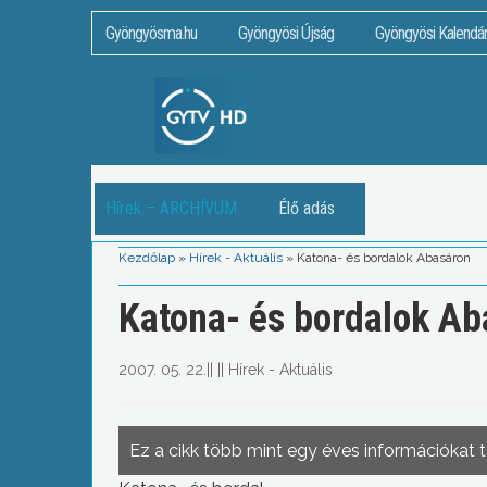
Gyöngyösma.hu
Gyöngyösi Újság
Gyöngyösi Kalendá
Hírek – ARCHÍVUM
Élő adás
Kezdőlap
»
Hírek - Aktuális
»
Katona- és bordalok Abasáron
Katona- és bordalok Ab
2007. 05. 22.
||
||
Hírek - Aktuális
Ez a cikk több mint egy éves információkat 