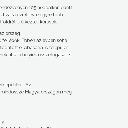
rendezvényen 105 népdalkör lépett
tiválra évről-évre egyre több
lföldről is érkeztek kórusok.
 az ország
ek fellépők. Ebben az évben soha
togatott el Abasárra. A település
ek titka a helyiek összefogása és
i népdalkör. Az
y a mindössze Magyarországon még
n a