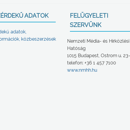
ÉRDEKŰ ADATOK
FELÜGYELETI
SZERVÜNK
dekű adatok,
ormációk, közbeszerzések
Nemzeti Média- és Hírközlési
Hatóság
1015 Budapest, Ostrom u. 23
telefon: +36 1 457 7100
www.nmhh.hu