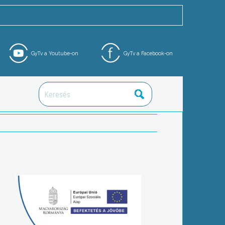
GyTv a Youtube-on
GyTv a Facebook-on