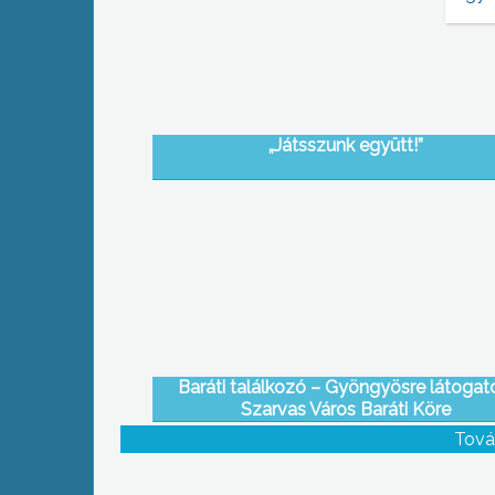
„Játsszunk együtt!”
Baráti találkozó – Gyöngyösre látogat
Szarvas Város Baráti Köre
Tová