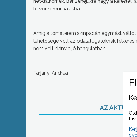
népdalkörnek. Bár zenéjükre nagy a kereslet, a
bevonni munkájukba.
Amíg a tornaterem színpadán egymást váltott
lehetősége volt az odalátogatóknak felkeresni
nem volt hiány a jó hangulatban.
Tarjányi Andrea
Ke
AZ AKTUÁLIS
Old
fris
Kér
gyo