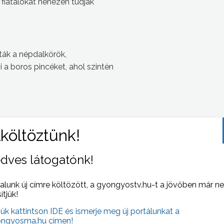
 fiatalokat nehezen tudják
ák a népdalkörök,
 a boros pincéket, ahol szintén
dves látogatónk!
 NAPI HÍREI
(2007-05-22 )
alunk új címre költözött, a gyongyostv.hu-t a jövőben már n
sítjük!
jük kattintson IDE és ismerje meg új portálunkat a
ngyosma.hu címen!