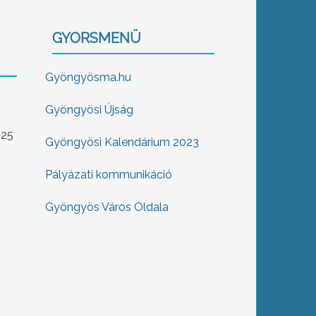
GYORSMENÜ
Gyöngyösma.hu
Gyöngyösi Újság
-25
Gyöngyösi Kalendárium 2023
Pályázati kommunikáció
Gyöngyös Város Oldala