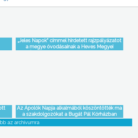
„Jeles Napok” címmel hirdetett rajzpályázatot
a megye óvodásainak a Heves Megyei
Önkormányzat Pedagógiai Intézete.
ott
Az Ápolók Napja alkalmából köszöntötték ma
a szakdolgozókat a Bugát Pál Kórházban
bb az archívumra