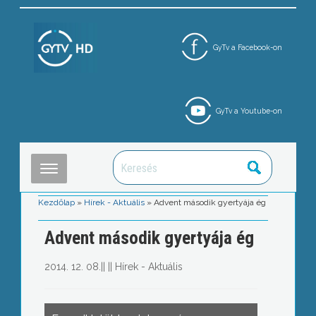
GyTv a Facebook-on
GyTv a Youtube-on
Kezdőlap
»
Hírek - Aktuális
»
Advent második gyertyája ég
Advent második gyertyája ég
2014. 12. 08.
||
||
Hírek - Aktuális