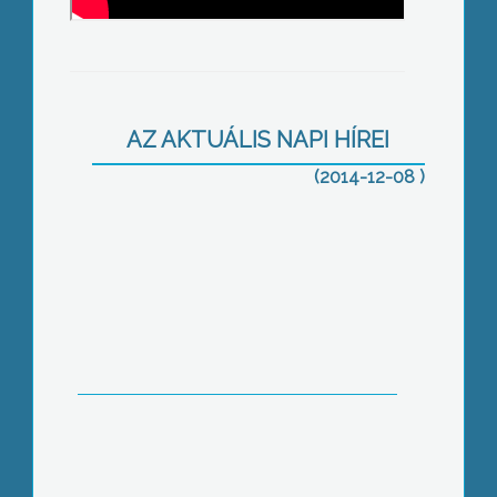
Borbála-nap: sikerre ítélve
AZ AKTUÁLIS NAPI HÍREI
(2014-12-08 )
Békekonferencia