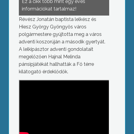
Ez a cikk több mint egy éves
információkat tartalmaz!
Révész Jonatán baptista lelkész és
Hiesz György Gyöngyös város
polgármestere gyújtotta meg a város
adventi koszorúján a második gyertyát.
A lelkipásztor adventi gondolatait
megelőzően Hajnal Melinda
pánsipjátékát hallhatták a Fő térre
kilátogató érdeklődők.