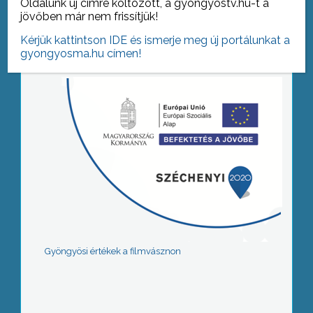
Oldalunk új címre költözött, a gyongyostv.hu-t a
Tovább az archívumra
jövőben már nem frissítjük!
Kérjük kattintson IDE és ismerje meg új portálunkat a
gyongyosma.hu címen!
Gyöngyösi értékek a filmvásznon