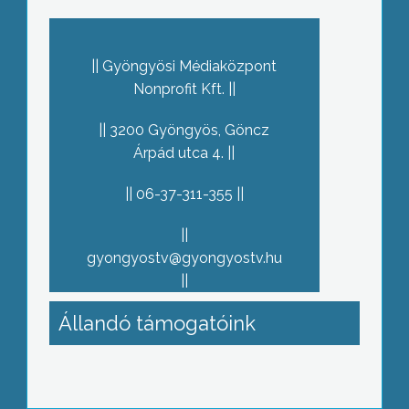
Gyöngyösi Médiaközpont
Nonprofit Kft.
3200 Gyöngyös, Göncz
Árpád utca 4.
06-37-311-355
gyongyostv@gyongyostv.hu
Állandó támogatóink