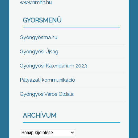
www.nmhh.hu
GYORSMENÜ
Gyöngyösma.hu
Gyöngyösi Újság
Gyöngyösi Kalendárium 2023
Pályázati kommunikáció
Gyöngyös Város Oldala
ARCHÍVUM
Archívum