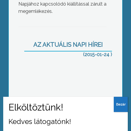
Napjához kapcsolódó kiállítással zárult a
megemlékezés.
Új szabályok a területalapú
támogatásokban
AZ AKTUÁLIS NAPI HÍREI
(2015-01-24 )
Most jó lenni ingatlanközvetítőnek
Kedves látogatónk!
Megérkezett az influenza