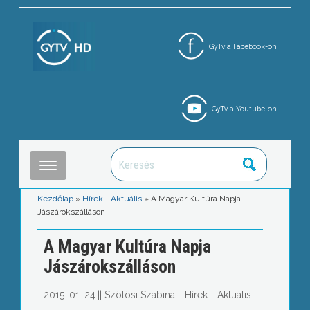
GyTv a Facebook-on
GyTv a Youtube-on
Kezdőlap
»
Hírek - Aktuális
»
A Magyar Kultúra Napja
Jászárokszálláson
A Magyar Kultúra Napja
Jászárokszálláson
2015. 01. 24.
||
Szõlõsi Szabina
||
Hírek - Aktuális