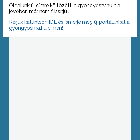
Oldalunk új címre költözött, a gyongyostv.hu-t a
jövőben már nem frissítjük!
Kérjük kattintson IDE és ismerje meg új portálunkat a
gyongyosma.hu címen!
Szemét-ügy