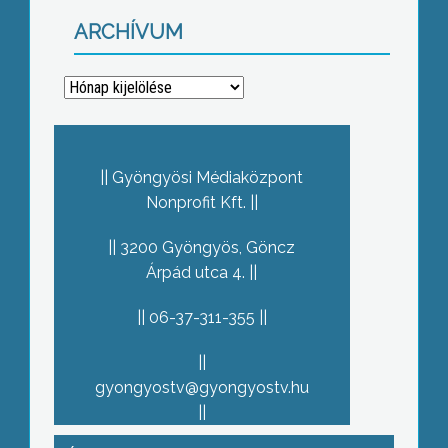
ARCHÍVUM
Archívum
Gyöngyösi Médiaközpont
Nonprofit Kft.
3200 Gyöngyös, Göncz
Árpád utca 4.
06-37-311-355
gyongyostv@gyongyostv.hu