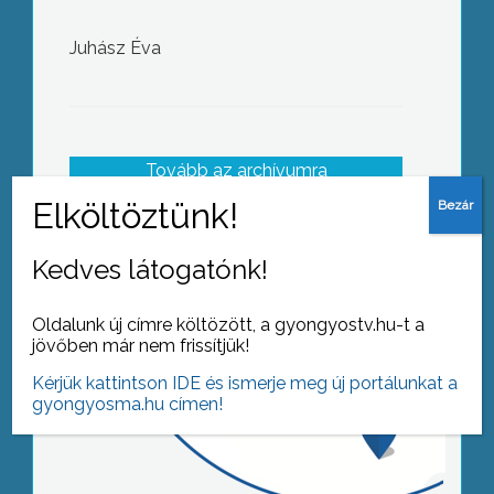
Juhász Éva
Tovább az archívumra
Kedves látogatónk!
Oldalunk új címre költözött, a gyongyostv.hu-t a
jövőben már nem frissítjük!
Kérjük kattintson IDE és ismerje meg új portálunkat a
gyongyosma.hu címen!