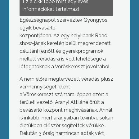
Ez a cikk több mint egy éves
információkat tartalmaz!
Egészségnapot szerveztek Gyöngyös
egyik bevásárló
központjában. Az egy helyi bank Road-
show-jának keretén belül megrendezett
délutáni felnőtt és gyerekprogramok
mellett véradásra is volt lehetősége a
látogatóknak a Vöröskereszt jóvoltából.
A nem előre megtervezett véradás plusz
vérmennyiséget jelent
a Vöröskereszt számára, éppen ezért a
területi vezető, Aranyi Attiláné örült a
bevásárló központ meghívásának. Annál
is inkább, mert arányaiban tekintve sokan
életükben először segítettek vérükkel.
Délután 3 óráig harmincan adtak vért,