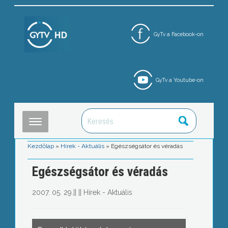
GyTv a Facebook-on
GyTv a Youtube-on
Kezdőlap
»
Hírek - Aktuális
»
Egészségsátor és véradás
Egészségsátor és véradás
2007. 05. 29.
||
||
Hírek - Aktuális