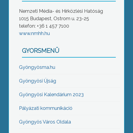
Nemzeti Média- és Hírközlési Hatóság
1015 Budapest, Ostrom u. 23-25
telefon: +36 1 457 7100
www.nmhh.hu
GYORSMENÜ
Gyöngyösma.hu
Gyöngyösi Újság
Gyöngyösi Kalendárium 2023
Pályázati kommunikáció
Gyöngyös Város Oldala