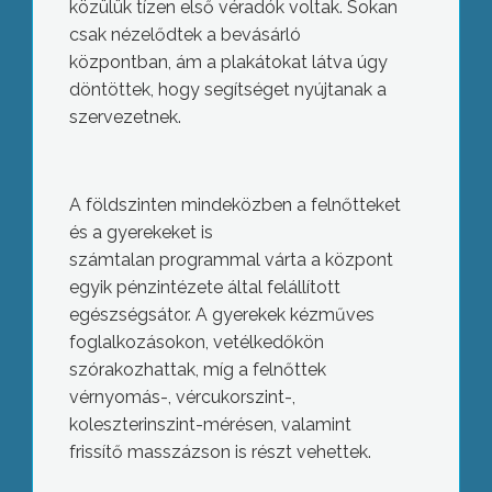
közülük tízen első véradók voltak. Sokan
csak nézelődtek a bevásárló
központban, ám a plakátokat látva úgy
döntöttek, hogy segítséget nyújtanak a
szervezetnek.
A földszinten mindeközben a felnőtteket
és a gyerekeket is
számtalan programmal várta a központ
egyik pénzintézete által felállított
egészségsátor. A gyerekek kézműves
foglalkozásokon, vetélkedőkön
szórakozhattak, míg a felnőttek
vérnyomás-, vércukorszint-,
koleszterinszint-mérésen, valamint
frissítő masszázson is részt vehettek.