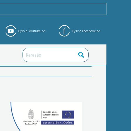
GyTv a Youtube-on
GyTv a Facebook-on