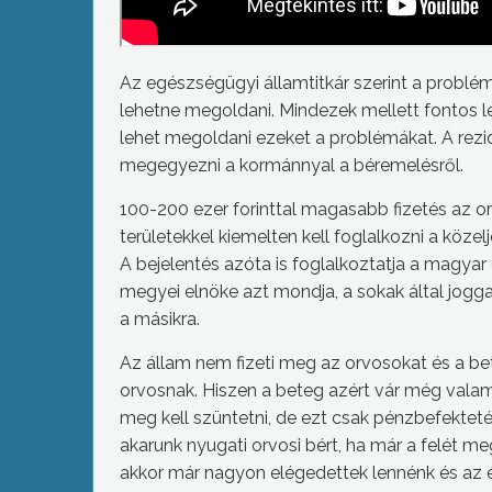
Az egészségügyi államtitkár szerint a problé
lehetne megoldani. Mindezek mellett fontos le
lehet megoldani ezeket a problémákat. A rezid
megegyezni a kormánnyal a béremelésről.
100-200 ezer forinttal magasabb fizetés az or
területekkel kiemelten kell foglalkozni a köz
A bejelentés azóta is foglalkoztatja a magyar
megyei elnöke azt mondja, a sokak által jogg
a másikra.
Az állam nem fizeti meg az orvosokat és a bet
orvosnak. Hiszen a beteg azért vár még valami
meg kell szüntetni, de ezt csak pénzbefekte
akarunk nyugati orvosi bért, ha már a felét m
akkor már nagyon elégedettek lennénk és az él