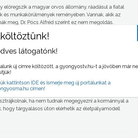
elöregszik a magyar orvos állomány, ráadásul a fiatal
sek és munkakörülmények reményében. Vannak, akik az
ák meg. Dr. Pócs Alfréd szerint ez nem megoldás.
 nyugaton, ha kimegy, Amerikába, vagy bárhová elmegy
teni fizetésének. Abból ezt a röghöz kötést lazán ki tudja
dves látogatónk!
het megfogni. Olyan feltételeket kell teremteni, hogy itt
alunk új címre költözött, a gyongyostv.hu-t a jövőben már n
upán az egészségügyre. Ez az arány a nyugat európai
sítjük!
15-16%. Az Orvos Kamara megyei elnöke szerint amíg az
jük kattintson IDE és ismerje meg új portálunkat a
zségügyre, mert az nem képes fenntartani saját magát,
ngyosma.hu címen!
agy az orvosok kivándorlásának megállításáról beszélni. A
 sztrájkolnak, ha nem tudnak megegyezni a kormánnyal a
 hogy tárgyalásos úton elérhetik az életpályamodell