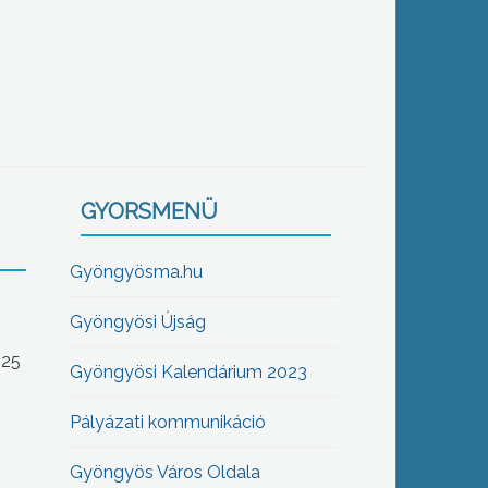
GYORSMENÜ
Gyöngyösma.hu
Gyöngyösi Újság
-25
Gyöngyösi Kalendárium 2023
Pályázati kommunikáció
Gyöngyös Város Oldala