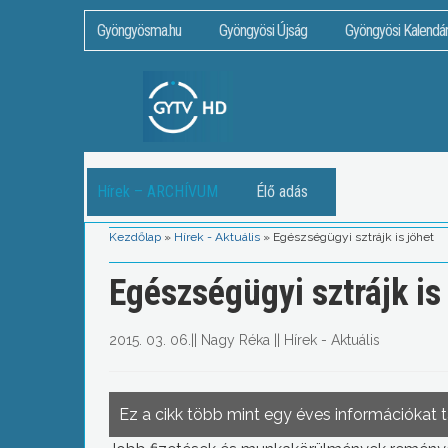
Gyöngyösma.hu
Gyöngyösi Újság
Gyöngyösi Kalendá
Hírek – ARCHÍVUM
Élő adás
Kezdőlap
»
Hírek - Aktuális
»
Egészségügyi sztrájk is jöhet
Egészségügyi sztrájk is
2015. 03. 06.
||
Nagy Réka
||
Hírek - Aktuális
Ez a cikk több mint egy éves információkat 