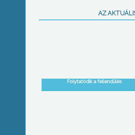
AZ AKTUÁLIS
Folytatódik a fellendülés