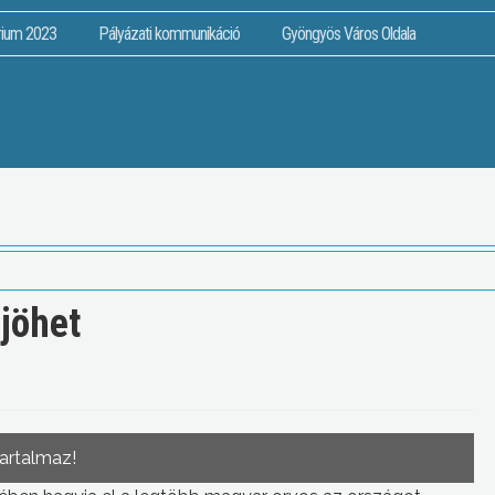
rium 2023
Pályázati kommunikáció
Gyöngyös Város Oldala
 jöhet
tartalmaz!