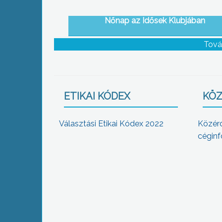
Nőnap az Idősek Klubjában
Tová
ETIKAI KÓDEX
KÖZ
Választási Etikai Kódex 2022
Közér
céginf