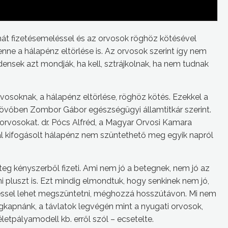
mát fizetésemeléssel és az orvosok röghöz kötésével
nne a hálapénz eltörlése is. Az orvosok szerint így nem
ensek azt mondják, ha kell, sztrájkolnak, ha nem tudnak
vosoknak, a hálapénz eltörlése, röghöz kötés. Ezekkel a
eljövőben Zombor Gábor egészségügyi államtitkár szerint.
 orvosokat. dr. Pócs Alfréd, a Magyar Orvosi Kamara
al kifogásolt hálapénz nem szüntethető meg egyik napról
eg kényszerből fizeti. Ami nem jó a betegnek, nem jó az
 pluszt is. Ezt mindig elmondtuk, hogy senkinek nem jó,
téssel lehet megszüntetni, méghozzá hosszútávon. Mi nem
egkapnánk, a távlatok legvégén mint a nyugati orvosok,
etpályamodell kb. erről szól – ecsetelte.