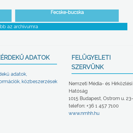
Fecske-bucska
bb az archívumra
ÉRDEKŰ ADATOK
FELÜGYELETI
SZERVÜNK
dekű adatok,
ormációk, közbeszerzések
Nemzeti Média- és Hírközlési
Hatóság
1015 Budapest, Ostrom u. 23
telefon: +36 1 457 7100
www.nmhh.hu