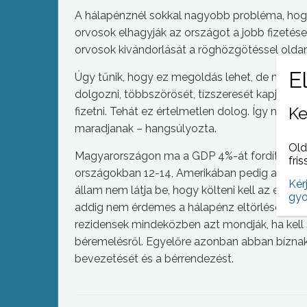
A hálapénznél sokkal nagyobb probléma, hogy 
orvosok elhagyják az országot a jobb fizeté
orvosok kivándorlását a röghözgötéssel oldan
Úgy tűnik, hogy ez megoldás lehet, de mivel
dolgozni, többszörösét, tízszeresét kapja az it
Ke
fizetni. Tehát ez értelmetlen dolog. Így nem le
maradjanak – hangsúlyozta.
Old
Magyarországon ma a GDP 4%-át fordítják cs
fris
országokban 12-14, Amerikában pedig a GDP 
Kér
állam nem látja be, hogy költeni kell az egés
gyo
addig nem érdemes a hálapénz eltörléséről, v
rezidensek mindeközben azt mondják, ha kell
béremelésről. Egyelőre azonban abban bíznak,
bevezetését és a bérrendezést.