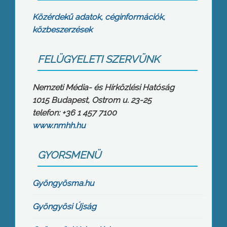
Közérdekű adatok, céginformációk,
közbeszerzések
FELÜGYELETI SZERVÜNK
Nemzeti Média- és Hírközlési Hatóság
1015 Budapest, Ostrom u. 23-25
telefon: +36 1 457 7100
www.nmhh.hu
GYORSMENÜ
Gyöngyösma.hu
Gyöngyösi Újság