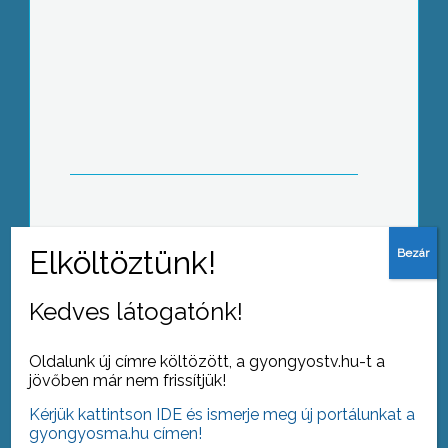
Baleset Gyöngyös határában
A dohányfüstmentes környezetért! –
címmel tartottak a diákoknak előadást
a Károly Róbert Szakképző iskolában,
a Dohányzásmentes Világnap
Kedves látogatónk!
alkalmából
Oldalunk új címre költözött, a gyongyostv.hu-t a
jövőben már nem frissítjük!
Kérjük kattintson IDE és ismerje meg új portálunkat a
Az idei főiskolai pedagógusnapon dr.
gyongyosma.hu címen!
Radó András, a humántudományi