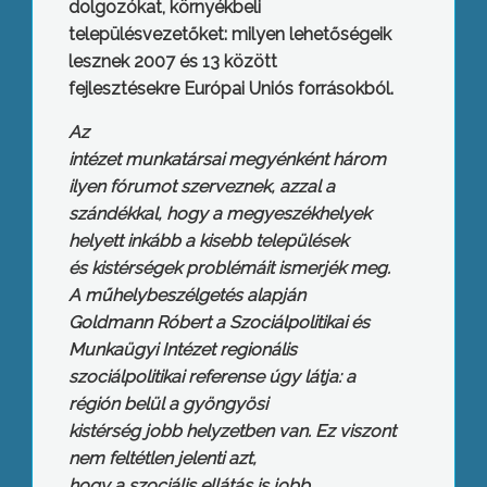
dolgozókat, környékbeli
településvezetőket: milyen lehetőségeik
lesznek 2007 és 13 között
fejlesztésekre Európai Uniós forrásokból.
Az
intézet munkatársai megyénként három
ilyen fórumot szerveznek, azzal a
szándékkal, hogy a megyeszékhelyek
helyett inkább a kisebb települések
és kistérségek problémáit ismerjék meg.
A műhelybeszélgetés alapján
Goldmann Róbert a Szociálpolitikai és
Munkaügyi Intézet regionális
szociálpolitikai referense úgy látja: a
régión belül a gyöngyösi
kistérség jobb helyzetben van. Ez viszont
nem feltétlen jelenti azt,
hogy a szociális ellátás is jobb.