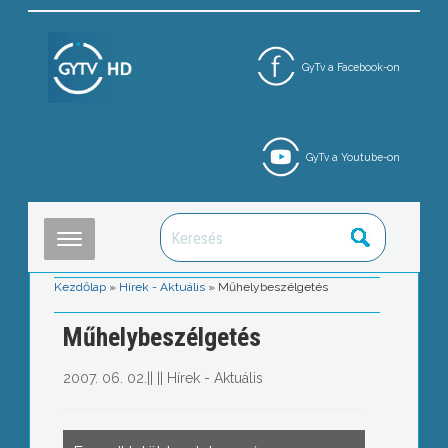
GyTv a Facebook-on
GyTv a Youtube-on
Kezdőlap
»
Hírek - Aktuális
»
Műhelybeszélgetés
Műhelybeszélgetés
2007. 06. 02.
||
||
Hírek - Aktuális