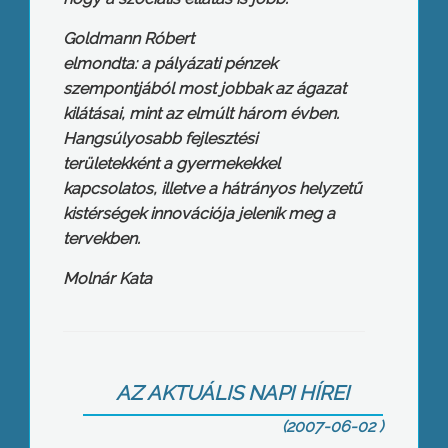
Goldmann Róbert
elmondta: a pályázati pénzek
szempontjából most jobbak az ágazat
kilátásai, mint az elmúlt három évben.
Hangsúlyosabb fejlesztési
területekként a gyermekekkel
kapcsolatos, illetve a hátrányos helyzetű
kistérségek innovációja jelenik meg a
tervekben.
Molnár Kata
Miért pont ők? – Új könyvét dedikálta
Albert Györgyi
AZ AKTUÁLIS NAPI HÍREI
(2007-06-02 )