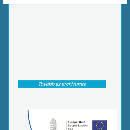
tanszék vezetője vehette át a
„Felsőoktatásért” érdemérmet
Tovább az archívumra