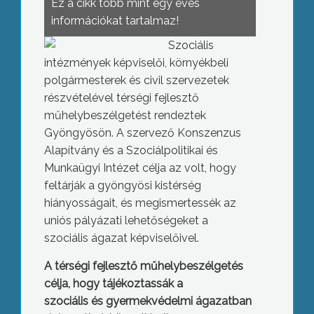
Ez a cikk több mint egy éves
információkat tartalmaz!
Szociális
intézmények képviselői, környékbeli
polgármesterek és civil szervezetek
részvételével térségi fejlesztő
műhelybeszélgetést rendeztek
Gyöngyösön. A szervező Konszenzus
Alapítvány és a Szociálpolitikai és
Munkaügyi Intézet célja az volt, hogy
feltárják a gyöngyösi kistérség
hiányosságait, és megismertessék az
uniós pályázati lehetőségeket a
szociális ágazat képviselőivel.
A térségi fejlesztő műhelybeszélgetés
célja, hogy tájékoztassák a
szociális és gyermekvédelmi ágazatban