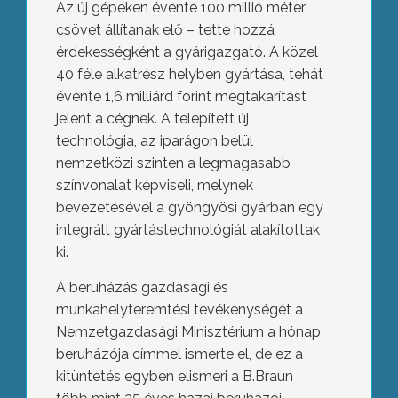
Az új gépeken évente 100 millió méter
csövet állítanak elő – tette hozzá
érdekességként a gyárigazgató. A közel
40 féle alkatrész helyben gyártása, tehát
évente 1,6 milliárd forint megtakarítást
jelent a cégnek. A telepített új
technológia, az iparágon belül
nemzetközi szinten a legmagasabb
színvonalat képviseli, melynek
bevezetésével a gyöngyösi gyárban egy
integrált gyártástechnológiát alakítottak
ki.
A beruházás gazdasági és
munkahelyteremtési tevékenységét a
Nemzetgazdasági Minisztérium a hónap
beruházója címmel ismerte el, de ez a
kitüntetés egyben elismeri a B.Braun