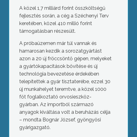
A közel 1,7 milliárd forint összköltségű
fejlesztés során, a cég a Széchenyi Terv
keretében, közel 410 millió forint
támogatásban részesült.
A próbaüzemen már túl vannak és
hamarosan kezdik a sorozatgyártást
azon a 20 új fröccsöntő gépen, melyeket
a gyártókapacitások bővítése és új
technológia bevezetése érdekében
telepítettek a gyár tisztaterébe, ezzel 30
új munkahelyet teremtve, a közel 1000
főt foglalkoztató orvosieszköz-
gyárban. Az importból származó
anyagok kiváltása volt a beruházás célja
– mondta Bognár József, gyöngyösi
gyárigazgató.