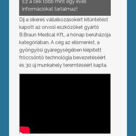
Ez a cikk több mint egy éves
információkat tartalmaz!
Díj a sikeres vállalkozásokért kitüntetést
kapott az orvosi eszközöket gyártó
B.Braun Medical Kft., a hónap beruházója
kategóriában. A cég az elismerést, a
gyöngyösi gyáregységében kiépített
fröccsöntő technológia bevezetéséért
és 30 új munkahely teremtéséért kapta.