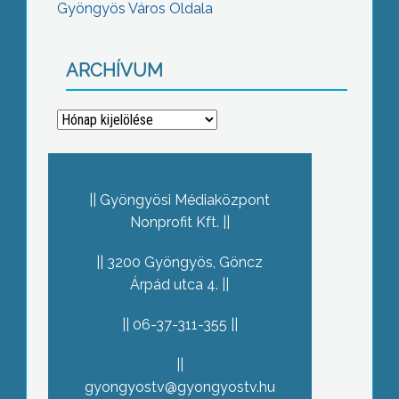
Gyöngyös Város Oldala
ARCHÍVUM
Archívum
Gyöngyösi Médiaközpont
Nonprofit Kft.
3200 Gyöngyös, Göncz
Árpád utca 4.
06-37-311-355
gyongyostv@gyongyostv.hu