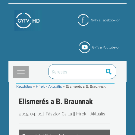
GyTv a Facebook-on
GyTv a Youtube-on
Kezdőlap
»
Hírek - Aktuális
»
Elismerés a B. Braunnak
Elismerés a B. Braunnak
2015. 04. 01.
||
Pásztor Csilla
||
Hírek - Aktuális