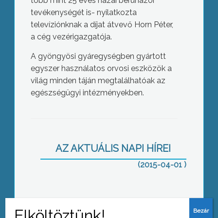
több mint 25 éves hazai beruházói
tevékenységét is- nyilatkozta
televíziónknak a díjat átvevő Horn Péter,
a cég vezérigazgatója.
A gyöngyösi gyáregységben gyártott
egyszer használatos orvosi eszközök a
világ minden táján megtalálhatóak az
egészségügyi intézményekben.
Rendőrkézen a sírrongálók
AZ AKTUÁLIS NAPI HÍREI
(2015-04-01 )
Vihar