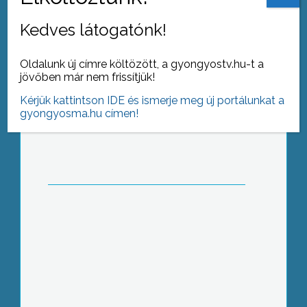
Kedves látogatónk!
Oldalunk új címre költözött, a gyongyostv.hu-t a
jövőben már nem frissítjük!
Egyeztetnek
Kérjük kattintson IDE és ismerje meg új portálunkat a
gyongyosma.hu címen!
Nyugdíjasok a színpadon