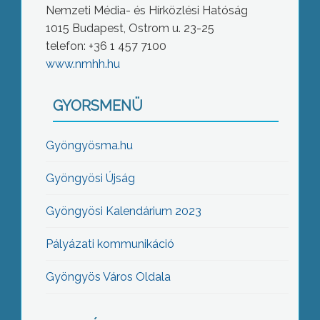
Nemzeti Média- és Hírközlési Hatóság
1015 Budapest, Ostrom u. 23-25
telefon: +36 1 457 7100
www.nmhh.hu
GYORSMENÜ
Gyöngyösma.hu
Gyöngyösi Újság
Gyöngyösi Kalendárium 2023
Pályázati kommunikáció
Gyöngyös Város Oldala