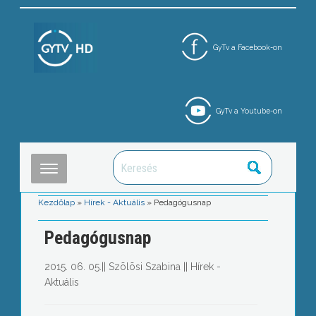
GyTv a Facebook-on
GyTv a Youtube-on
Kezdőlap
»
Hírek - Aktuális
»
Pedagógusnap
Pedagógusnap
2015. 06. 05.
||
Szõlõsi Szabina
||
Hírek -
Aktuális