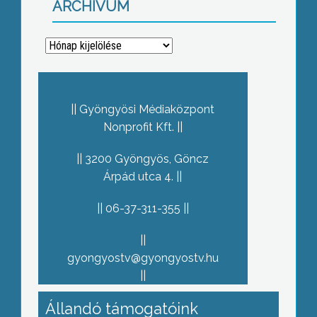
ARCHÍVUM
Archívum
Gyöngyösi Médiaközpont
Nonprofit Kft.
3200 Gyöngyös, Göncz
Árpád utca 4.
06-37-311-355
gyongyostv@gyongyostv.hu
Állandó támogatóink