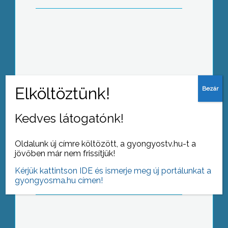
Trianon
Kedves látogatónk!
Világháborús kiállítás
Oldalunk új címre költözött, a gyongyostv.hu-t a
jövőben már nem frissítjük!
Kérjük kattintson IDE és ismerje meg új portálunkat a
gyongyosma.hu címen!