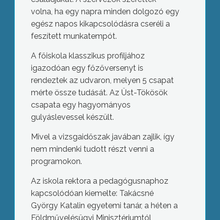
volna, ha egy napra minden dolgozó egy
egész napos kikapcsolódásra cseréli a
feszített munkatempót.
A főiskola klasszikus profiljához
igazodóan egy főzőversenyt is
rendeztek az udvaron, melyen 5 csapat
mérte össze tudását. Az Üst-Tökösök
csapata egy hagyományos
gulyáslevessel készült.
Mivel a vizsgaidőszak javában zajlik, így
nem mindenki tudott részt venni a
programokon.
Az iskola rektora a pedagógusnaphoz
kapcsolódóan kiemelte: Takácsné
György Katalin egyetemi tanár, a héten a
Földművelésügyi Minisztériumtól