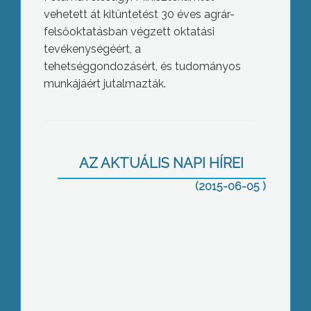
vehetett át kitüntetést 30 éves agrár-
felsőoktatásban végzett oktatási
tevékenységéért, a
tehetséggondozásért, és tudományos
munkájáért jutalmazták.
Épül a naperőmű
AZ AKTUÁLIS NAPI HÍREI
(2015-06-05 )
Képviselők Farkasmályban