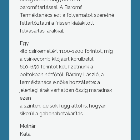
baromfitartással. A Baromfi
Terméktanács ezt a folyamatot szeretné
feltartóztatni a frissen kialakított
felvásárlási árakkal.
Egy
kiló csirkemellért 1100-1200 forintot, míg
a csirkecomb kilójáért körülbelül
610-650 forintot kell fizetnünk a
boltokban hétfőtől. Bárány László, a
terméktanács elnöke hozzátette: a
jelenlegi árak várhatóan őszig maradnak
ezen
a szinten, de sok függ attól is, hogyan
sikerül a gabonabetakarítás.
Molnár
Kata