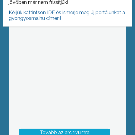
jövőben már nem frissítjük!
Kérjük kattintson IDE és ismerje meg új portálunkat a
gyongyosma.hu címen!
Súlyos baleset történt az elmúlt
hétvégén a sástói bobpályán
Tovább az archívumra