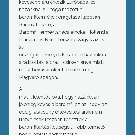
kevesebb áru érkezik Európába, és
hazánkba is – fogalmazott a
baromfitermékek drágulása kapcsán
Bárány László, a
Baromfi Terméktanács elnöke. Hollandia,
Francia- és Németország, vagyis azok
az
országok, amelyek korábban hazánkba
szállítottak, a brazil csirke hiánya miatt
most bevásárlóként jelentek meg
Magyarországon.
A
másik jelentős oka, hogy hazánkban
jelenleg kevés a baromfi, az az, hogy az
eddigi alacsony értékesítési árak nem,
illetve csak részben fedezték
a
baromfitartás költségeit. Több termelő
pedig emiatt hagyott fel a