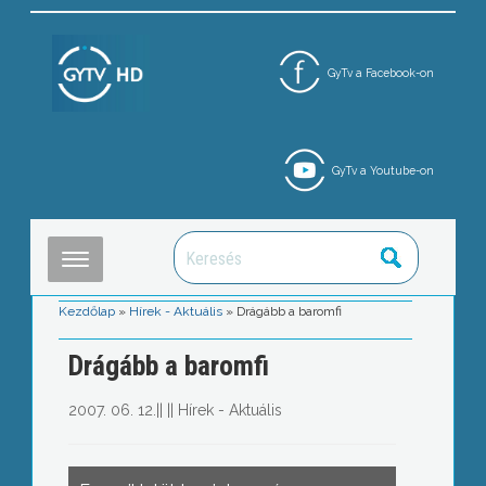
GyTv a Facebook-on
GyTv a Youtube-on
Kezdőlap
»
Hírek - Aktuális
»
Drágább a baromfi
Drágább a baromfi
2007. 06. 12.
||
||
Hírek - Aktuális