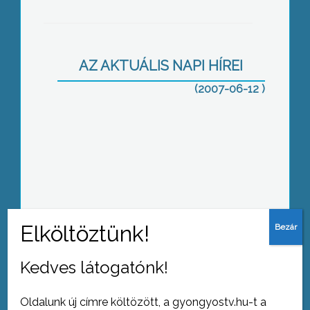
Környezetünkért díjat kapott Dr. Dávid
Lóránt főiskolai docens a
Környezetvédelmi Világnap
alkalmából
AZ AKTUÁLIS NAPI HÍREI
(2007-06-12 )
63 év telt el a holokauszt gyöngyösi
vonatkozásában is legborzasztóbb
eseménye, a gyöngyösi zsidóság
elhurcolása óta
Konyha?:Kész!
Kedves látogatónk!
Oldalunk új címre költözött, a gyongyostv.hu-t a