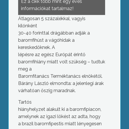
Ez a cikk több mint egy éves
információkat tartalmaz!
Átlagosan 5 százalékkal, vagyis
kilónként
30-40 forinttal drágábban adják a
baromfihúst a vágóhidak a
kereskedőknek. A
lépésre az egész Európát érintő
baromfihiány miatt volt szükség – tudtuk
meg a
Baromfitanács Terméktanács elnökétől.
Bárány László elmondta: a jelenlegi árak
várhatóan őszig maradnak.
Tartós
hiányhelyzet alakult ki a baromfipiacon,
amelynek az igazi lökést az adta, hogy
a brazil baromfipestis miatt lényegesen