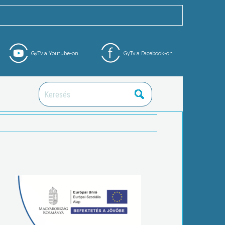
GyTv a Youtube-on
GyTv a Facebook-on