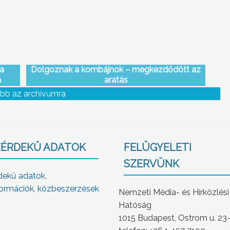
 a
Dolgoznak a kombájnok – megkezdődött az
a
aratás
bb az archívumra
ÉRDEKŰ ADATOK
FELÜGYELETI
SZERVÜNK
dekű adatok,
ormációk, közbeszerzések
Nemzeti Média- és Hírközlési
Hatóság
1015 Budapest, Ostrom u. 23