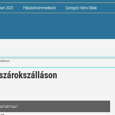
rium 2023
Pályázati kommunikáció
Gyöngyös Város Oldala
álláson
ászárokszálláson
tartalmaz!