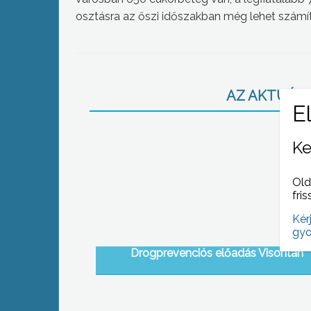
osztásra az őszi időszakban még lehet számít
AZ AKTUÁLIS
Ke
Old
fris
Kér
gyo
Drogprevenciós előadás Visontán