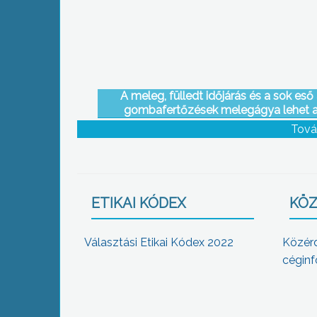
A meleg, fülledt időjárás és a sok eső
gombafertőzések melegágya lehet 
szőlőkben
Tová
ETIKAI KÓDEX
KÖZ
Választási Etikai Kódex 2022
Közér
céginf