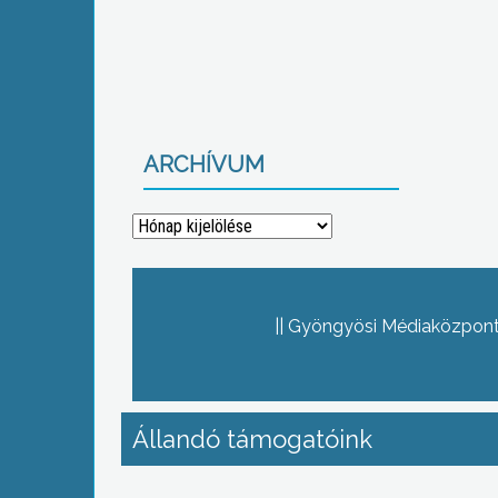
ARCHÍVUM
Archívum
Gyöngyösi Médiaközpont 
Állandó támogatóink