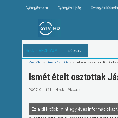
Gyöngyösma.hu
Gyöngyösi Újság
Gyöngyösi Kalendá
Hírek – ARCHÍVUM
Élő adás
Kezdőlap
»
Hírek - Aktuális
»
Ismét ételt osztottak Jászároksz
Ismét ételt osztottak J
2007. 06. 13.
||
||
Hírek - Aktuális
Ez a cikk több mint egy éves információkat 