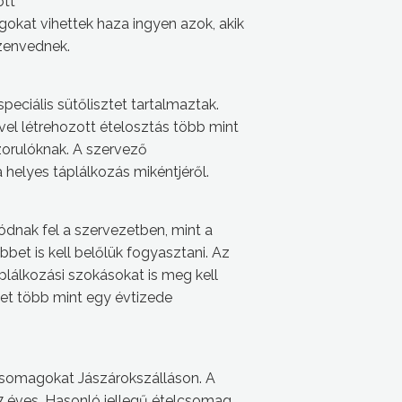
ott
kat vihettek haza ingyen azok, akik
szenvednek.
peciális sütőlisztet tartalmaztak.
el létrehozott ételosztás több mint
ászorulóknak. A szervező
 helyes táplálkozás mikéntjéről.
vódnak fel a szervezetben, mint a
et is kell belőlük fogyasztani. Az
plálkozási szokásokat is meg kell
zet több mint egy évtizede
csomagokat Jászárokszálláson. A
7 éves. Hasonló jellegű ételcsomag