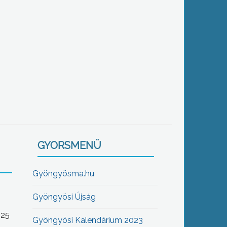
GYORSMENÜ
Gyöngyösma.hu
Gyöngyösi Újság
-25
Gyöngyösi Kalendárium 2023