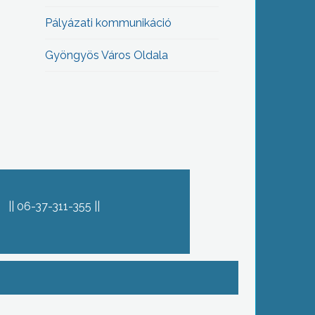
Pályázati kommunikáció
Gyöngyös Város Oldala
06-37-311-355