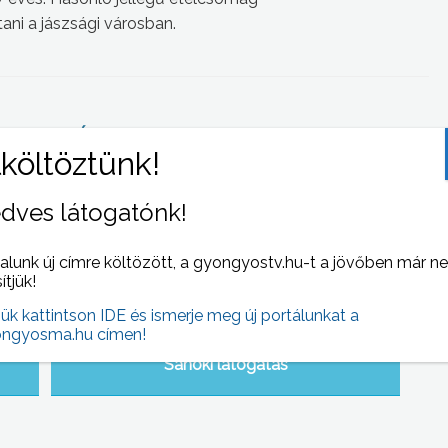
ani a jászsági városban.
 NAPI HÍREI
(2007-06-13 )
dves látogatónk!
alunk új címre költözött, a gyongyostv.hu-t a jövőben már n
sítjük!
jük kattintson IDE és ismerje meg új portálunkat a
ngyosma.hu címen!
Sanoki látogatás