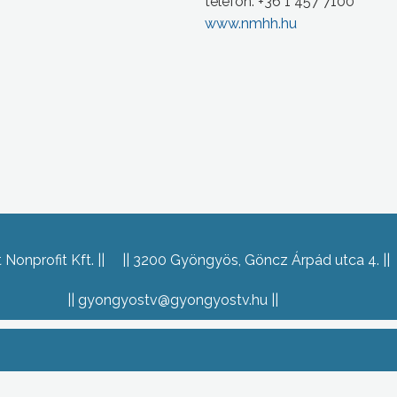
telefon: +36 1 457 7100
www.nmhh.hu
Nonprofit Kft.
3200 Gyöngyös, Göncz Árpád utca 4.
gyongyostv@gyongyostv.hu