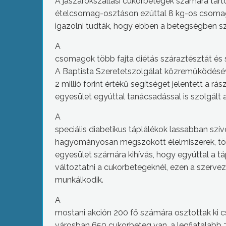
A jászárokszállási cukorbetegek számára tart
ételcsomag-osztáson ezúttal 8 kg-os csomago
igazolni tudták, hogy ebben a betegségben 
A
csomagok több fajta diétás száraztésztát és s
A Baptista Szeretetszolgálat közreműködésév
2 millió forint értékű segítséget jelentett a r
egyesület egyúttal tanácsadással is szolgált a
A
speciális diabetikus táplálékok lassabban szí
hagyományosan megszokott élelmiszerek, több
egyesület számára kihívás, hogy egyúttal a tá
változtatni a cukorbetegeknél, ezen a szerve
munkálkodik.
A
mostani akción 200 fő számára osztottak ki 
városban 650 cukorbeteg van, a legfiatalabb 