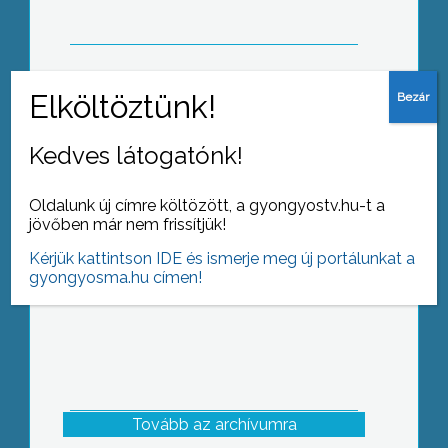
Feltört indulatok a Petőfi utcában
Kedves látogatónk!
Oldalunk új címre költözött, a gyongyostv.hu-t a
jövőben már nem frissítjük!
Kérjük kattintson IDE és ismerje meg új portálunkat a
gyongyosma.hu címen!
Tovább az archívumra