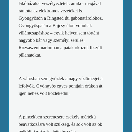
lakóházakat veszélyeztetett, amikor magával
rántotta az elektromos vezetéket is.
Gyöngyösön a Ringsted úti gabonatárolóhoz,
Gyöngyöspatán a Bajcsy úton vonultak
villámcsapáshoz – egyik helyen sem történt
nagyobb kár vagy személyi sérülés.
Rózsaszentmártonban a patak okozott feszült
pillanatokat.
A városban sem győzték a nagy víztömeget a
lefolyók. Gyöngyös egyes pontjain órákon át
igen nehéz volt közlekedni.
A pincékben szerencsére csekély mértékű
beavatkozásra volt szükség, és sok volt az ok
nélküli riasztás is- tette hozzá a