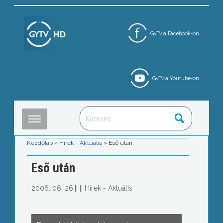
GyTv a Facebook-on
GyTv a Youtube-on
Kezdőlap
»
Hírek - Aktuális
»
Eső után
Eső után
2006. 06. 26.
||
||
Hírek - Aktuális