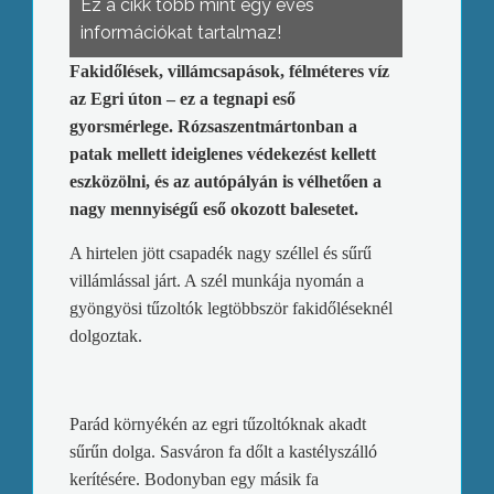
Ez a cikk több mint egy éves
információkat tartalmaz!
Fakidőlések, villámcsapások, félméteres víz
az Egri úton – ez a tegnapi eső
gyorsmérlege. Rózsaszentmártonban a
patak mellett ideiglenes védekezést kellett
eszközölni, és az autópályán is vélhetően a
nagy mennyiségű eső okozott balesetet.
A hirtelen jött csapadék nagy széllel és sűrű
villámlással járt. A szél munkája nyomán a
gyöngyösi tűzoltók legtöbbször fakidőléseknél
dolgoztak.
Parád környékén az egri tűzoltóknak akadt
sűrűn dolga. Sasváron fa dőlt a kastélyszálló
kerítésére. Bodonyban egy másik fa