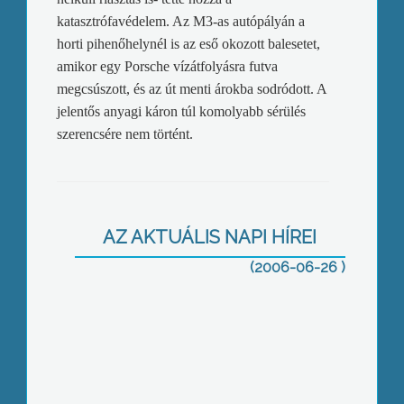
katasztrófavédelem. Az M3-as autópályán a
horti pihenőhelynél is az eső okozott balesetet,
amikor egy Porsche vízátfolyásra futva
megcsúszott, és az út menti árokba sodródott. A
jelentős anyagi káron túl komolyabb sérülés
szerencsére nem történt.
Kórház 2006. június 23.
AZ AKTUÁLIS NAPI HÍREI
(2006-06-26 )
Új mentőautó a Mátrai Erőmű Zrt-nél