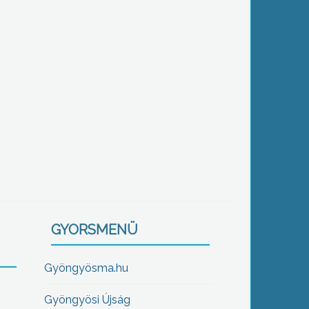
GYORSMENÜ
Gyöngyösma.hu
Gyöngyösi Újság