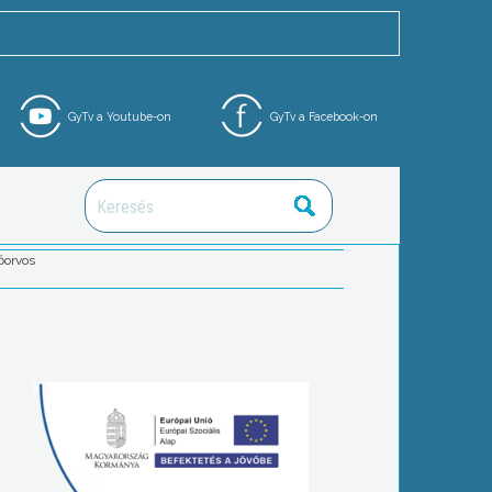
GyTv a Youtube-on
GyTv a Facebook-on
őorvos