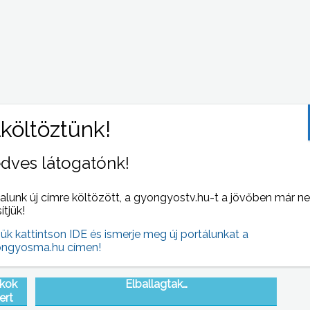
a
Eseménydús hétvégét zárt a gyöngyösi
kieső
rendőrség, a környező településeken több
dves látogatónk!
tömegverekedés során kellett intézkedniük
alunk új címre költözött, a gyongyostv.hu-t a jövőben már n
sítjük!
jük kattintson IDE és ismerje meg új portálunkat a
ngyosma.hu címen!
ákok
Elballagtak…
ert