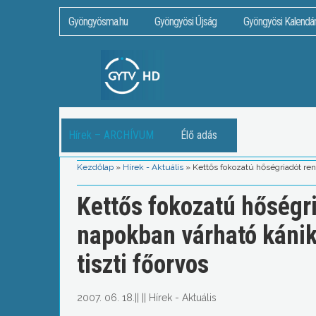
Gyöngyösma.hu
Gyöngyösi Újság
Gyöngyösi Kalendá
Hírek – ARCHÍVUM
Élő adás
Kezdőlap
»
Hírek - Aktuális
»
Kettős fokozatú hőségriadót ren
Kettős fokozatú hőségri
napokban várható kánik
tiszti főorvos
2007. 06. 18.
||
||
Hírek - Aktuális