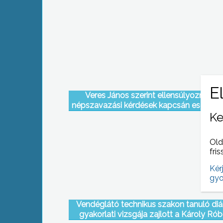
Veres János szerint ellensúlyozni kell 
népszavazási kérdések kapcsán esetleg 
Ke
állami bevételeket
Old
fris
Kér
gyo
Vendéglátó technikus szakon tanuló di
gyakorlati vizsgája zajlott a Károly Rób