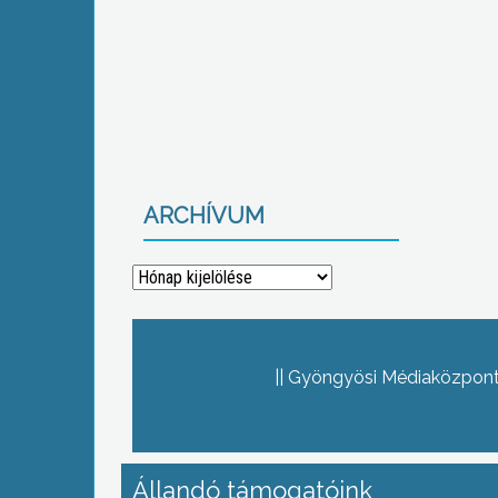
ARCHÍVUM
Archívum
Gyöngyösi Médiaközpont 
Állandó támogatóink