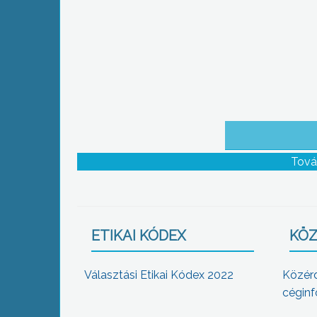
Szakképző Iskolában
Tová
ETIKAI KÓDEX
KÖZ
Választási Etikai Kódex 2022
Közér
céginf