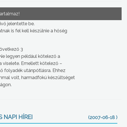
tartalmaz!
ő jelentette be.
ak is fel kell készülnie a hőség
következő 3
Ne legyen például kötelező a
a viselete. Emellett kötelező –
lő folyadék utánpótlásra. Ehhez
mmal volt, harmadfokú készültséget
ágon.
 NAPI HÍREI
(2007-06-18 )