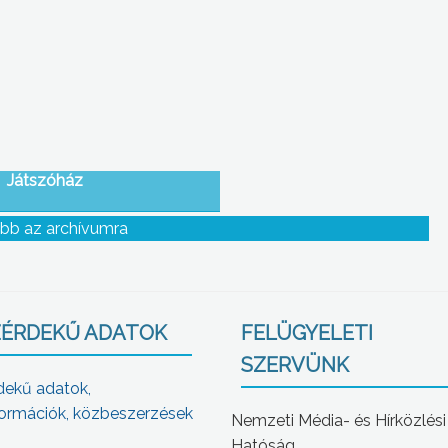
Játszóház
bb az archívumra
ÉRDEKŰ ADATOK
FELÜGYELETI
SZERVÜNK
dekű adatok,
ormációk, közbeszerzések
Nemzeti Média- és Hírközlési
Hatóság