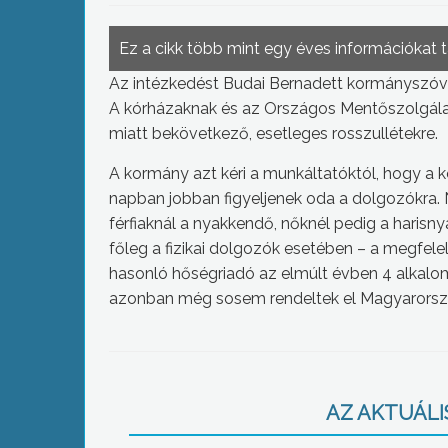
Ez a cikk több mint egy éves információkat 
Az intézkedést Budai Bernadett kormányszóviv
A kórházaknak és az Országos Mentőszolgálatn
miatt bekövetkező, esetleges rosszullétekre.
A kormány azt kéri a munkáltatóktól, hogy a 
napban jobban figyeljenek oda a dolgozókra. 
férfiaknál a nyakkendő, nőknél pedig a harisny
főleg a fizikai dolgozók esetében – a megfele
hasonló hőségriadó az elmúlt évben 4 alkalo
azonban még sosem rendeltek el Magyarorsz
AZ AKTUÁLIS