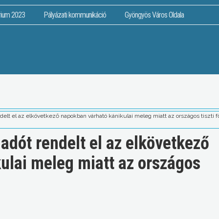
rium 2023
Pályázati kommunikáció
Gyöngyös Város Oldala
delt el az elkövetkező napokban várható kánikulai meleg miatt az országos tiszti f
adót rendelt el az elkövetkező
ulai meleg miatt az országos