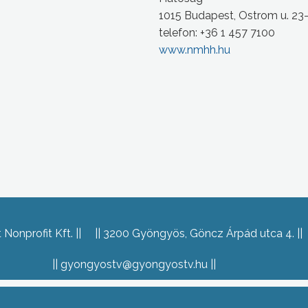
1015 Budapest, Ostrom u. 23
telefon: +36 1 457 7100
www.nmhh.hu
Nonprofit Kft.
3200 Gyöngyös, Göncz Árpád utca 4.
gyongyostv@gyongyostv.hu