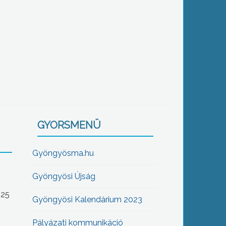
GYORSMENÜ
Gyöngyösma.hu
Gyöngyösi Újság
-25
Gyöngyösi Kalendárium 2023
Pályázati kommunikáció