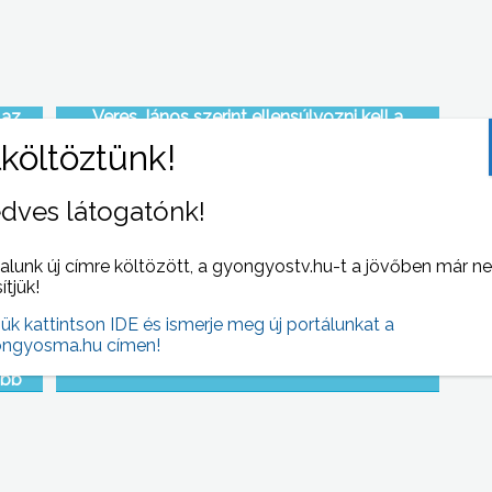
 az
Veres János szerint ellensúlyozni kell a
meleg
népszavazási kérdések kapcsán esetleg kieső
állami bevételeket
dves látogatónk!
alunk új címre költözött, a gyongyostv.hu-t a jövőben már n
sítjük!
jük kattintson IDE és ismerje meg új portálunkat a
ngyosma.hu címen!
si
Elballagtak…
öbb
iük