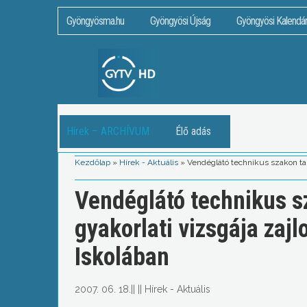
Gyöngyösma.hu
Gyöngyösi Újság
Gyöngyösi Kalendá
Hírek – ARCHÍVUM
Élő adás
Kezdőlap
»
Hírek - Aktuális
»
Vendéglátó technikus szakon tan
Vendéglátó technikus s
gyakorlati vizsgája zaj
Iskolában
2007. 06. 18.
||
||
Hírek - Aktuális