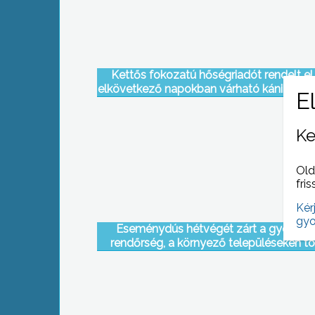
Kettős fokozatú hőségriadót rendelt el
elkövetkező napokban várható kánikulai 
miatt az országos tiszti főorvos
Ke
Old
fris
Kér
gyo
Eseménydús hétvégét zárt a gyöngyö
rendőrség, a környező településeken t
tömegverekedés során kellett intézkedn