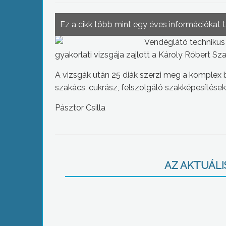
Ez a cikk több mint egy éves információkat 
Vendéglátó technikus
gyakorlati vizsgája zajlott a Károly Róbert S
A vizsgák után 25 diák szerzi meg a komplex b
szakács, cukrász, felszolgáló szakképesítések
Pásztor Csilla
AZ AKTUÁLIS