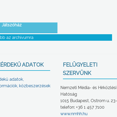
Játszóház
bb az archívumra
ÉRDEKŰ ADATOK
FELÜGYELETI
SZERVÜNK
dekű adatok,
ormációk, közbeszerzések
Nemzeti Média- és Hírközlési
Hatóság
1015 Budapest, Ostrom u. 23
telefon: +36 1 457 7100
www.nmhh.hu