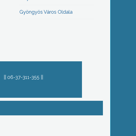
Gyöngyös Város Oldala
06-37-311-355