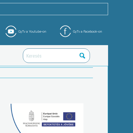
GyTv a Youtube-on
GyTv a Facebook-on