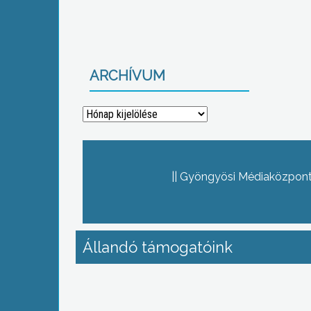
ARCHÍVUM
Archívum
Gyöngyösi Médiaközpont 
Állandó támogatóink