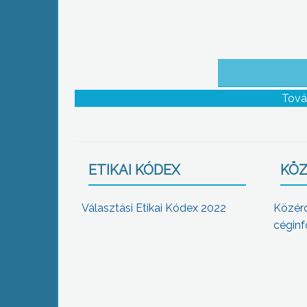
Tová
ETIKAI KÓDEX
KÖZ
Választási Etikai Kódex 2022
Közér
céginf