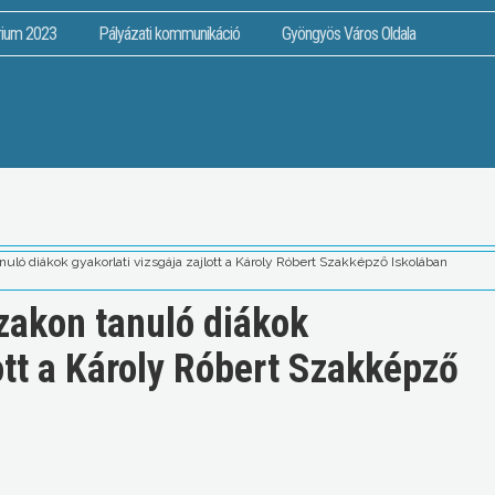
rium 2023
Pályázati kommunikáció
Gyöngyös Város Oldala
uló diákok gyakorlati vizsgája zajlott a Károly Róbert Szakképző Iskolában
zakon tanuló diákok
lott a Károly Róbert Szakképző