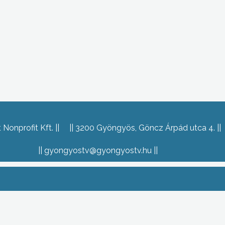
Nonprofit Kft.
3200 Gyöngyös, Göncz Árpád utca 4.
gyongyostv@gyongyostv.hu