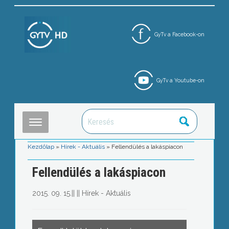
GyTv a Facebook-on
GyTv a Youtube-on
Kezdőlap
»
Hírek - Aktuális
»
Fellendülés a lakáspiacon
Fellendülés a lakáspiacon
2015. 09. 15.
||
||
Hírek - Aktuális