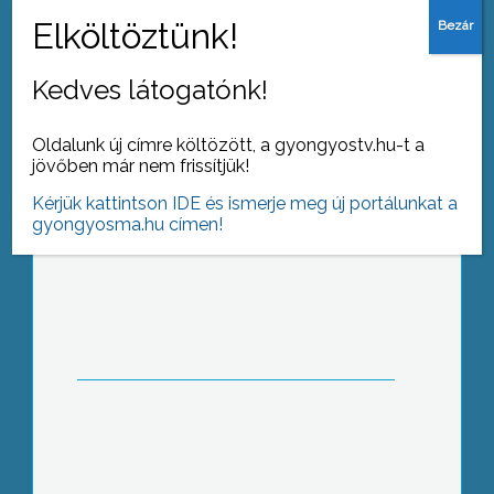
Van segítség
Kedves látogatónk!
Oldalunk új címre költözött, a gyongyostv.hu-t a
jövőben már nem frissítjük!
Kérjük kattintson IDE és ismerje meg új portálunkat a
Véradónap
gyongyosma.hu címen!
Új szabályok