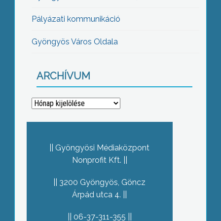
Pályázati kommunikáció
Gyöngyös Város Oldala
ARCHÍVUM
Archívum
Gyöngyösi Médiaközpont
Nonprofit Kft.
3200 Gyöngyös, Göncz
Árpád utca 4.
06-37-311-355