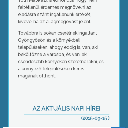
Tóth Máté azt is elmondta, hogy nem
feltétlenül érdemes megnövelni az
eladásra szánt ingatlanunk értékét,
kivéve, ha az állagmegóvást jelent.
Továbbra is sokan cserélnek ingatlant
Gyöngyösön és a környékbeli
településeken, ahogy eddig is, van, aki
beköltözne a városba, és van, aki
csendesebb környéken szeretne lakni, és
a környező településeken keres
magának otthont.
Bővülő szakképzés
AZ AKTUÁLIS NAPI HÍREI
(2015-09-15 )