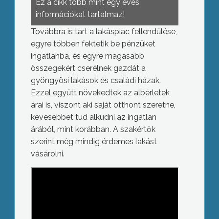
Ez a cikk több mint egy éves
információkat tartalmaz!
Továbbra is tart a lakáspiac fellendülése,
egyre többen fektetik be pénzüket
ingatlanba, és egyre magasabb
összegekért cserélnek gazdát a
gyöngyösi lakások és családi házak.
Ezzel együtt növekedtek az albérletek
árai is, viszont aki saját otthont szeretne,
kevesebbet tud alkudni az ingatlan
árából, mint korábban. A szakértők
szerint még mindig érdemes lakást
vásárolni.