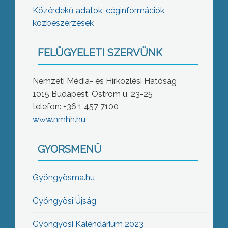
Közérdekű adatok, céginformációk,
közbeszerzések
FELÜGYELETI SZERVÜNK
Nemzeti Média- és Hírközlési Hatóság
1015 Budapest, Ostrom u. 23-25
telefon: +36 1 457 7100
www.nmhh.hu
GYORSMENÜ
Gyöngyösma.hu
Gyöngyösi Újság
Gyöngyösi Kalendárium 2023