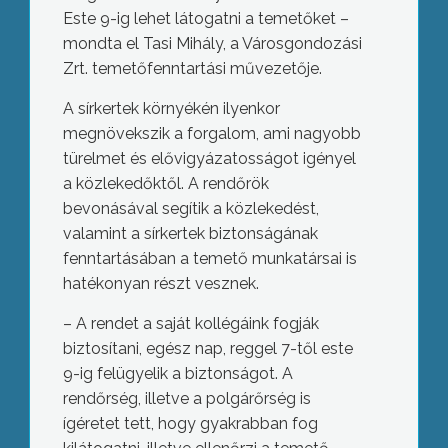
Este 9-ig lehet látogatni a temetőket –
mondta el Tasi Mihály, a Városgondozási
Zrt. temetőfenntartási művezetője.
A sírkertek környékén ilyenkor
megnövekszik a forgalom, ami nagyobb
türelmet és elővigyázatosságot igényel
a közlekedőktől. A rendőrök
bevonásával segítik a közlekedést,
valamint a sírkertek biztonságának
fenntartásában a temető munkatársai is
hatékonyan részt vesznek.
– A rendet a saját kollégáink fogják
biztosítani, egész nap, reggel 7-től este
9-ig felügyelik a biztonságot. A
rendőrség, illetve a polgárőrség is
ígéretet tett, hogy gyakrabban fog