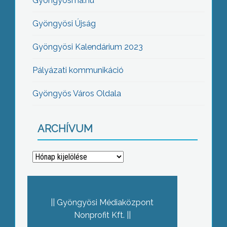
Gyöngyösma.hu
Gyöngyösi Újság
Gyöngyösi Kalendárium 2023
Pályázati kommunikáció
Gyöngyös Város Oldala
ARCHÍVUM
Archívum
Gyöngyösi Médiaközpont
Nonprofit Kft.