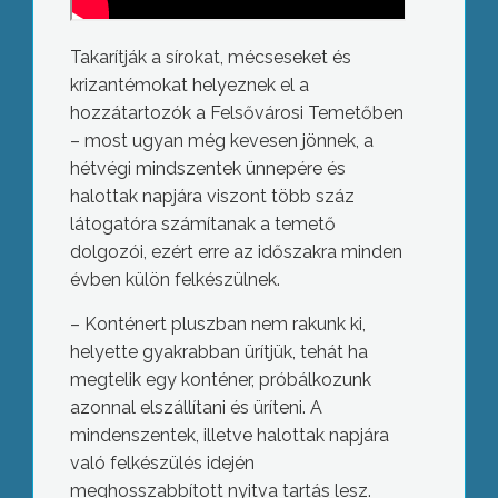
Takarítják a sírokat, mécseseket és
krizantémokat helyeznek el a
hozzátartozók a Felsővárosi Temetőben
– most ugyan még kevesen jönnek, a
hétvégi mindszentek ünnepére és
halottak napjára viszont több száz
látogatóra számítanak a temető
dolgozói, ezért erre az időszakra minden
évben külön felkészülnek.
– Konténert pluszban nem rakunk ki,
helyette gyakrabban ürítjük, tehát ha
megtelik egy konténer, próbálkozunk
azonnal elszállítani és üríteni. A
mindenszentek, illetve halottak napjára
való felkészülés idején
meghosszabbított nyitva tartás lesz.