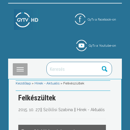
GyTv a Facebook-on
GyTv a Youtube-on
Kezdőlap
»
Hírek - Aktuális
»
Felkészültek
Felkészültek
2015. 10. 27.
||
Szõlõsi Szabina
||
Hírek - Aktuális