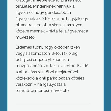
kilátogatni, illetve ellenőrzi a temető
területét. Mindenkinek felhívjuk a
figyelmét, hogy gondosabban
figyeljenek az értékeikre, ne hagyják egy
pillanatra sem ott a síron, akármilyen
közelre mennek – hívta fel a figyelmet a
művezető.
Érdemes tudni, hogy október 31-én,
vagyis szombaton, 8-tól 12- óráig
behajtási engedélyt kapnak a
mozgáskorlátozottak a sírkertbe. Ez idő
alatt az összes többi gépjárművel
közlekedő a kinti parkolókban köteles
várakozni – hangsúlyozta a
temetőfenntartási művezető.
Van segítség