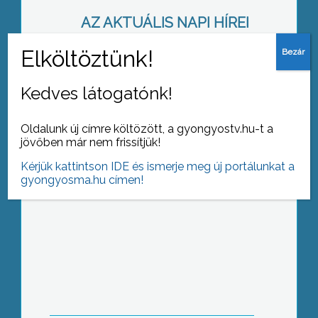
AZ AKTUÁLIS NAPI HÍREI
(2015-10-27 )
Már lopják
Kedves látogatónk!
Oldalunk új címre költözött, a gyongyostv.hu-t a
jövőben már nem frissítjük!
Kérjük kattintson IDE és ismerje meg új portálunkat a
gyongyosma.hu címen!
Iskolarendőrök