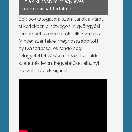
Ez a cikk több mint egy éves
információkat tartalmaz!
Sok-sok látogatóra számítanak a városi
sírkertekben a hétvégén. A gyöngyösi
temetőket üzemeltetők felkészültek a
Mindenszentekre, meghosszabbított
nyitva tartással és rendőrségi
felügyelettel várják mindazokat, akik
szeretnék leróni kegyeletüket elhunyt
hozzátartozóik sírjánál.