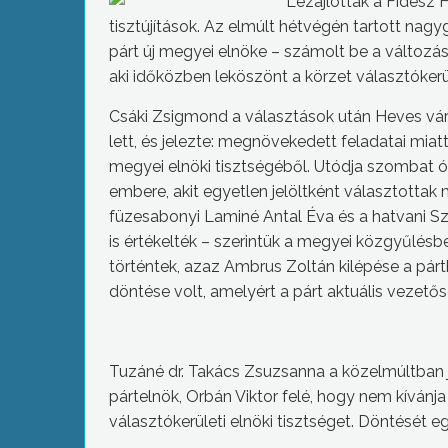
Lezajlottak a Fidesz
tisztújítások. Az elmúlt hétvégén tartott nagy
párt új megyei elnöke – számolt be a változá
aki időközben leköszönt a körzet választókerül
Csáki Zsigmond a választások után Heves vá
lett, és jelezte: megnövekedett feladatai miat
megyei elnöki tisztségéből. Utódja szombat ó
embere, akit egyetlen jelöltként választottak 
füzesabonyi Laminé Antal Éva és a hatvani Sz
is értékelték – szerintük a megyei közgyűlés
történtek, azaz Ambrus Zoltán kilépése a párt
döntése volt, amelyért a párt aktuális vezető
Tuzáné dr. Takács Zsuzsanna a közelmúltban 
pártelnök, Orbán Viktor felé, hogy nem kívánja
választókerületi elnöki tisztséget. Döntését 