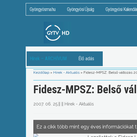
Gyöngyösma.hu
Gyöngyösi Újság
Gyöngyösi Kalendá
Hírek – ARCHÍVUM
Élő adás
Kezdőlap
»
Hírek - Aktuális
»
Fidesz-MPSZ: Belső változás 2
Fidesz-MPSZ: Belső vál
2007. 06. 25.
||
||
Hírek - Aktuális
Ez a cikk több mint egy éves információkat 