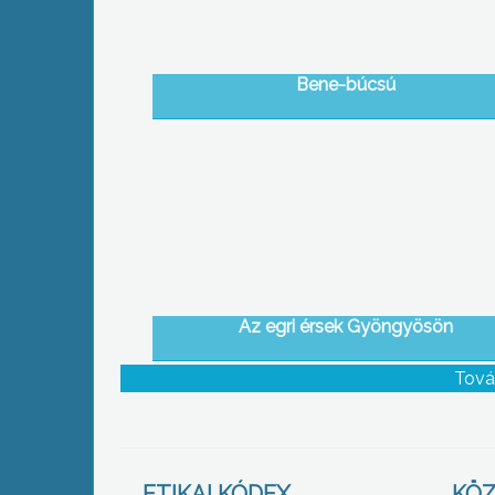
Bene-búcsú
Az egri érsek Gyöngyösön
Tová
ETIKAI KÓDEX
KÖZ