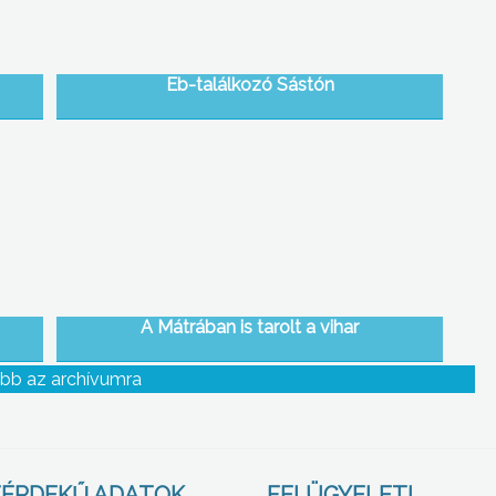
Eb-találkozó Sástón
A Mátrában is tarolt a vihar
bb az archívumra
ÉRDEKŰ ADATOK
FELÜGYELETI