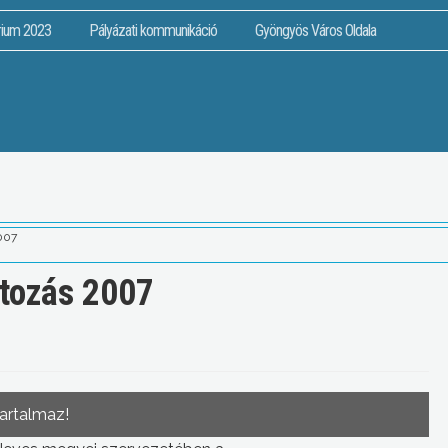
rium 2023
Pályázati kommunikáció
Gyöngyös Város Oldala
007
tozás 2007
tartalmaz!