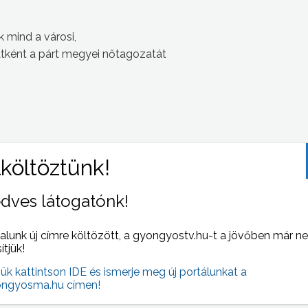
 mind a városi,
tként a párt megyei nőtagozatát
dves látogatónk!
 NAPI HÍREI
(2007-06-25 )
alunk új címre költözött, a gyongyostv.hu-t a jövőben már n
sítjük!
jük kattintson IDE és ismerje meg új portálunkat a
ngyosma.hu címen!