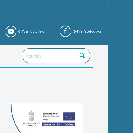
GyTv a Youtube-on
GyTv a Facebook-on