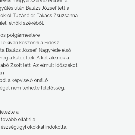
 Heves megyei szervezetében a
gyűlés után Balázs József lett a
sokról Tuzáné dr. Takács Zsuzsanna,
eti elnöki székéből.
ros polgármestere
t le kíván köszönni a Fidesz
ta Balázs József, Nagyréde első
meg a küldöttek. A két alelnök a
abó Zsolt lett. Az elmúlt időszakot
ben
ból a képviselő önálló
ségét nem terhelte felelősség.
jelezte a
 tovább ellátni a
egészségügyi okokkal indokolta.