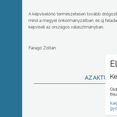
A képviselőnő természetesen tovább dolgozik
mind a megyei önkormányzatban, és új felada
képviseli az országos választmányban.
Faragó Zoltán
Ke
AZ AKTUÁLIS
Old
fris
Kér
gyo