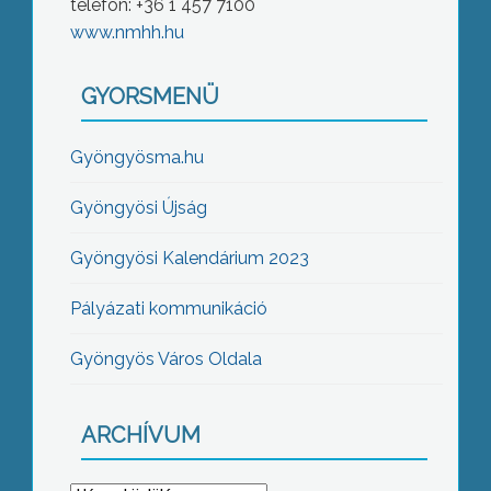
telefon: +36 1 457 7100
www.nmhh.hu
GYORSMENÜ
Gyöngyösma.hu
Gyöngyösi Újság
Gyöngyösi Kalendárium 2023
Pályázati kommunikáció
Gyöngyös Város Oldala
ARCHÍVUM