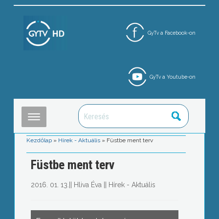
GyTv a Facebook-on
GyTv a Youtube-on
Kezdőlap
»
Hírek - Aktuális
»
Füstbe ment terv
Füstbe ment terv
2016. 01. 13.
||
Hliva Éva
||
Hírek - Aktuális