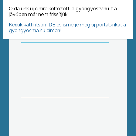
A tetőn át tört be
Oldalunk új címre költözött, a gyongyostv.hu-t a
jövőben már nem frissítjük!
Kérjük kattintson IDE és ismerje meg új portálunkat a
gyongyosma.hu címen!
Hetvenhárom éve történt