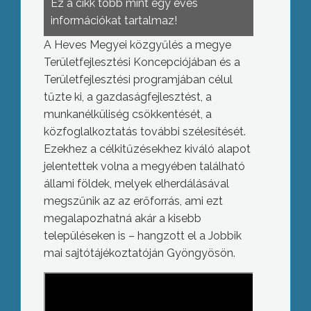
Ez a cikk több mint egy éves
információkat tartalmaz!
A Heves Megyei közgyűlés a megye
Területfejlesztési Koncepciójában és a
Területfejlesztési programjában célul
tűzte ki, a gazdaságfejlesztést, a
munkanélküliség csökkentését, a
közfoglalkoztatás további szélesítését.
Ezekhez a célkitűzésekhez kiváló alapot
jelentettek volna a megyében található
állami földek, melyek elherdálásával
megszűnik az az erőforrás, ami ezt
megalapozhatná akár a kisebb
településeken is – hangzott el a Jobbik
mai sajtótájékoztatóján Gyöngyösön.