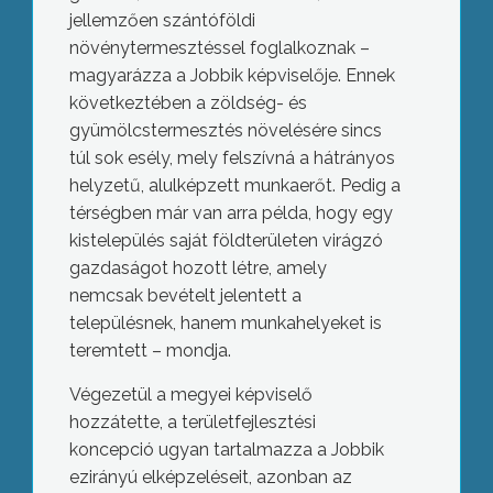
jellemzően szántóföldi
növénytermesztéssel foglalkoznak –
magyarázza a Jobbik képviselője. Ennek
következtében a zöldség- és
gyümölcstermesztés növelésére sincs
túl sok esély, mely felszívná a hátrányos
helyzetű, alulképzett munkaerőt. Pedig a
térségben már van arra példa, hogy egy
kistelepülés saját földterületen virágzó
gazdaságot hozott létre, amely
nemcsak bevételt jelentett a
településnek, hanem munkahelyeket is
teremtett – mondja.
Végezetül a megyei képviselő
hozzátette, a területfejlesztési
koncepció ugyan tartalmazza a Jobbik
ezirányú elképzeléseit, azonban az