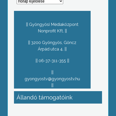
Archívum
Gyöngyösi Médiaközpont
Nonprofit Kft.
3200 Gyöngyös, Göncz
Árpád utca 4.
06-37-311-355
gyongyostv@gyongyostv.hu
Állandó támogatóink