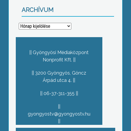
ARCHÍVUM
Archívum
Gyöngyösi Médiaközpont
Nonprofit Kft.
3200 Gyöngyös, Göncz
Árpád utca 4.
06-37-311-355
gyongyostv@gyongyostv.hu