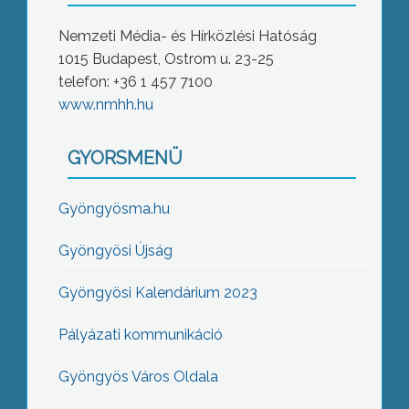
Nemzeti Média- és Hírközlési Hatóság
1015 Budapest, Ostrom u. 23-25
telefon: +36 1 457 7100
www.nmhh.hu
GYORSMENÜ
Gyöngyösma.hu
Gyöngyösi Újság
Gyöngyösi Kalendárium 2023
Pályázati kommunikáció
Gyöngyös Város Oldala