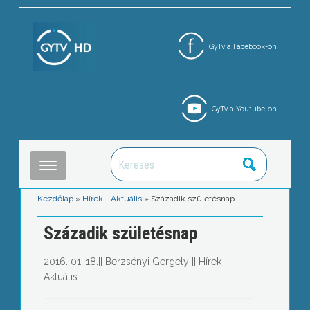
GyTv a Facebook-on
GyTv a Youtube-on
Kezdőlap
»
Hírek - Aktuális
»
Századik születésnap
Századik születésnap
2016. 01. 18.
||
Berzsényi Gergely
||
Hírek -
Aktuális