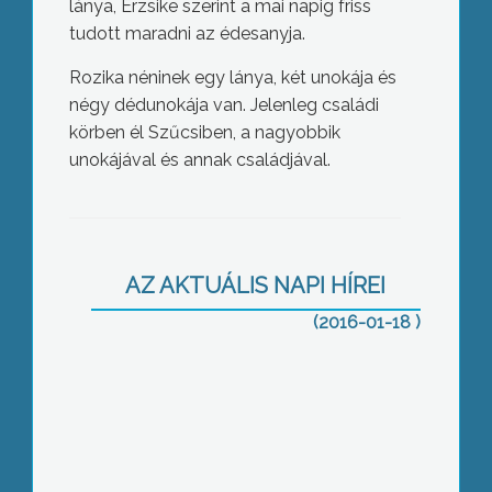
lánya, Erzsike szerint a mai napig friss
tudott maradni az édesanyja.
Rozika néninek egy lánya, két unokája és
négy dédunokája van. Jelenleg családi
körben él Szűcsiben, a nagyobbik
unokájával és annak családjával.
Megszúrta élettársát
AZ AKTUÁLIS NAPI HÍREI
(2016-01-18 )
Fórum a duális képzésről