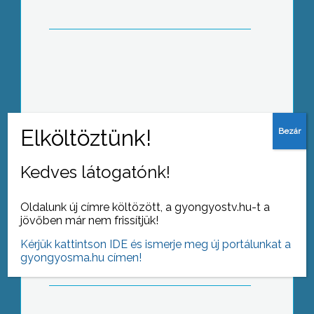
Megérdemelnék
Kedves látogatónk!
Oldalunk új címre költözött, a gyongyostv.hu-t a
A hó világnapja
jövőben már nem frissítjük!
Kérjük kattintson IDE és ismerje meg új portálunkat a
gyongyosma.hu címen!