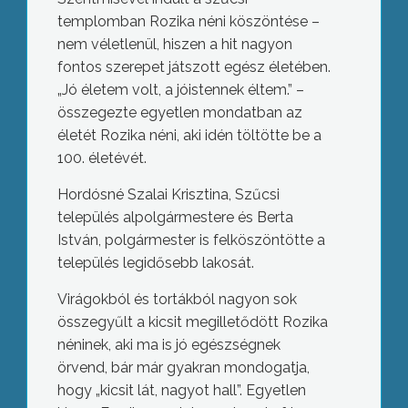
templomban Rozika néni köszöntése –
nem véletlenül, hiszen a hit nagyon
fontos szerepet játszott egész életében.
„Jó életem volt, a jóistennek éltem.” –
összegezte egyetlen mondatban az
életét Rozika néni, aki idén töltötte be a
100. életévét.
Hordósné Szalai Krisztina, Szűcsi
település alpolgármestere és Berta
István, polgármester is felköszöntötte a
település legidősebb lakosát.
Virágokból és tortákból nagyon sok
összegyűlt a kicsit megilletődött Rozika
néninek, aki ma is jó egészségnek
örvend, bár már gyakran mondogatja,
hogy „kicsit lát, nagyot hall”. Egyetlen