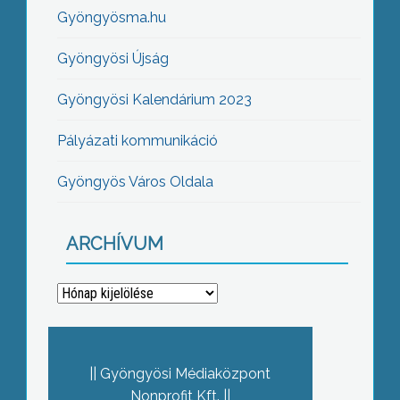
Gyöngyösma.hu
Gyöngyösi Újság
Gyöngyösi Kalendárium 2023
Pályázati kommunikáció
Gyöngyös Város Oldala
ARCHÍVUM
Archívum
Gyöngyösi Médiaközpont
Nonprofit Kft.