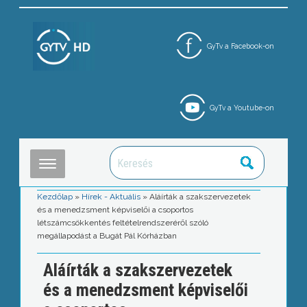
GyTv a Facebook-on
GyTv a Youtube-on
Kezdőlap
»
Hírek - Aktuális
»
Aláírták a szakszervezetek
és a menedzsment képviselői a csoportos
létszámcsökkentés feltételrendszeréről szóló
megállapodást a Bugát Pál Kórházban
Aláírták a szakszervezetek
és a menedzsment képviselői