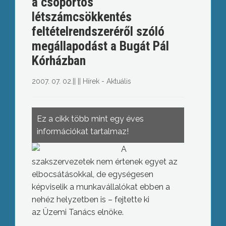
a csoportos
létszámcsökkentés
feltételrendszeréről szóló
megállapodást a Bugát Pál
Kórházban
2007. 07. 02.
||
||
Hírek - Aktuális
Ez a cikk több mint egy éves
információkat tartalmaz!
A
szakszervezetek nem értenek egyet az
elbocsátásokkal, de egységesen
képviselik a munkavállalókat ebben a
nehéz helyzetben is – fejtette ki
az Üzemi Tanács elnöke.