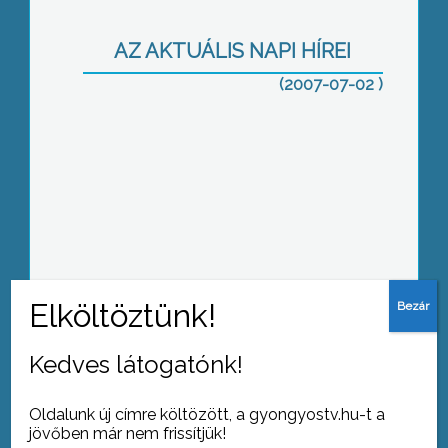
AZ AKTUÁLIS NAPI HÍREI
(2007-07-02 )
Bontás előtt
Két hetes régészeti tábor keretében
Kedves látogatónk!
folytatják a történelmi emlékek
feltárását az Aba Nemzetség egykori
területén Abasáron
Oldalunk új címre költözött, a gyongyostv.hu-t a
jövőben már nem frissítjük!