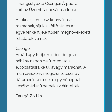
– hangsúlyozta Csengeri Árpád, a
kórház Üzemi Tanácsának elnöke.
Azoknak sem lesz könnyű, akik
maradnak, rájuk a költözés és az
egyénenként jelentősen megnövekedett
feladatok várnak.
Csengeri
Árpád úgy tudja: minden dolgozó
néhány napon belül megtudja,
elbocsátásra kerül, avagy maradhat. A
munkaviszony megszüntetésének
dátumáról körülbelül egy hónappal
később értesülhetnek az érintettek.
Faragó Zoltán
Falusi vendéglátó vizsga Domoszlón