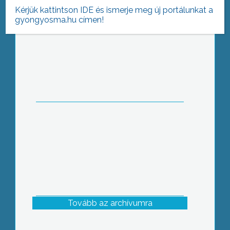
Kérjük kattintson IDE és ismerje meg új portálunkat a
gyongyosma.hu címen!
Plusz szabadnapot az idén nem
kaptak a köztisztviselők, mivel július 1.,
a köztisztviselők napja vasárnapra
esett
Tovább az archívumra