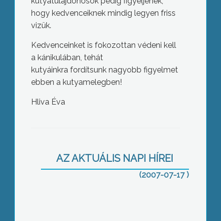
kutyatulajdonosok pedig figyeljenek,
hogy kedvenceiknek mindig legyen friss
vizük.
Kedvenceinket is fokozottan védeni kell
a kánikulában, tehát
kutyáinkra fordítsunk nagyobb figyelmet
ebben a kutyamelegben!
Hliva Éva
Tó-turizmus konferencia a Károly
Róbert Főiskolán
AZ AKTUÁLIS NAPI HÍREI
(2007-07-17 )
Tüzet rakni tilos, locsolni lehet