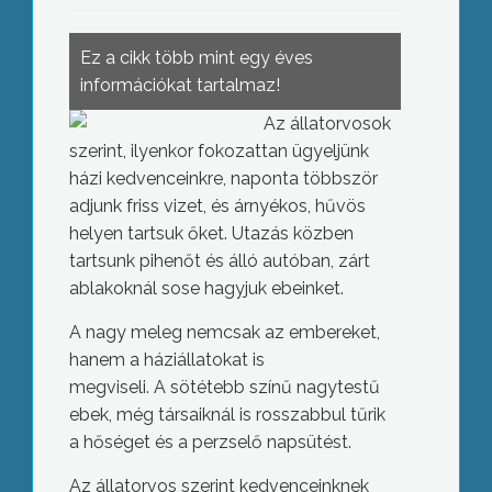
Ez a cikk több mint egy éves
információkat tartalmaz!
Az állatorvosok
szerint, ilyenkor fokozattan ügyeljünk
házi kedvenceinkre, naponta többször
adjunk friss vizet, és árnyékos, hűvös
helyen tartsuk őket. Utazás közben
tartsunk pihenőt és álló autóban, zárt
ablakoknál sose hagyjuk ebeinket.
A nagy meleg nemcsak az embereket,
hanem a háziállatokat is
megviseli. A sötétebb színű nagytestű
ebek, még társaiknál is rosszabbul tűrik
a hőséget és a perzselő napsütést.
Az állatorvos szerint kedvenceinknek