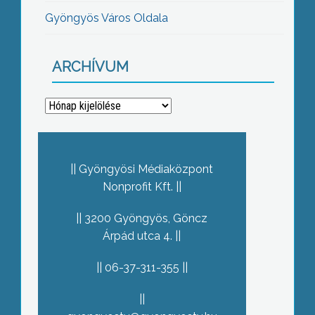
Gyöngyös Város Oldala
ARCHÍVUM
Archívum
Gyöngyösi Médiaközpont
Nonprofit Kft.
3200 Gyöngyös, Göncz
Árpád utca 4.
06-37-311-355