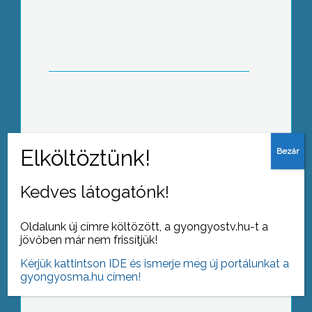
Önállóan vagy társulva – hogyan
tovább, atkári iskola?
Kedves látogatónk!
Oldalunk új címre költözött, a gyongyostv.hu-t a
jövőben már nem frissítjük!
Békejobb Hevesen?
Kérjük kattintson IDE és ismerje meg új portálunkat a
gyongyosma.hu címen!