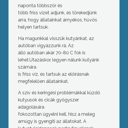
naponta többször és
több friss vizet adjunk, és törekedjünk
arra, hogy állatainkat árnyékos, hűvös
helyen tartsuk.
Ha magunkkal visszük kutyánkat, az
autóban vigyázzunk rá. Az
álló autóban akár 70-80 C fok is
lehet.Utazáskor, legyen nálunk kutyánk
számára
is friss víz, és tartsuk az előírásnak
megfelelően állatainkat.
A szív és keringési problémákkal küzdő
kutyusok és cicák gyógyszer
adagolására
fokozottan ügyelni kell, hisz a meleg
amúgy is gyengíti az állatokat. A