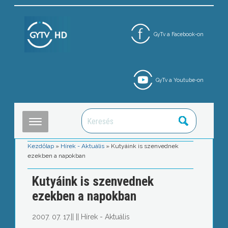
GyTv a Facebook-on
GyTv a Youtube-on
Kezdőlap
»
Hírek - Aktuális
»
Kutyáink is szenvednek
ezekben a napokban
Kutyáink is szenvednek
ezekben a napokban
2007. 07. 17.
||
||
Hírek - Aktuális