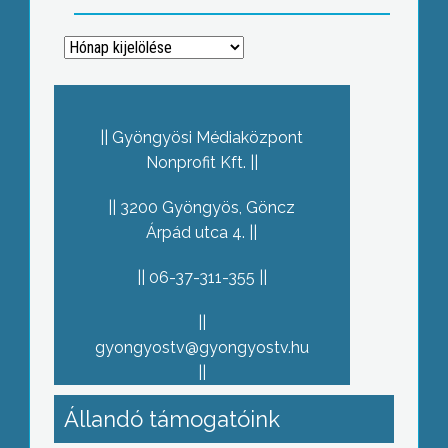
Archívum
Gyöngyösi Médiaközpont
Nonprofit Kft.
3200 Gyöngyös, Göncz
Árpád utca 4.
06-37-311-355
gyongyostv@gyongyostv.hu
Állandó támogatóink