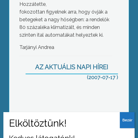
Hozzátette,
fokozottan figyelnek arra, hogy óvják a
betegeket a nagy hőségben: a rendelők
80 százaléka klimatizált, és minden
szinten ital automatákat helyeztek ki.
Tó-turizmus konferencia a Károly
Róbert Főiskolán
Tarjányi Andrea
AZ AKTUÁLIS NAPI HÍREI
(2007-07-17 )
Kutyáink is szenvednek ezekben a
napokban