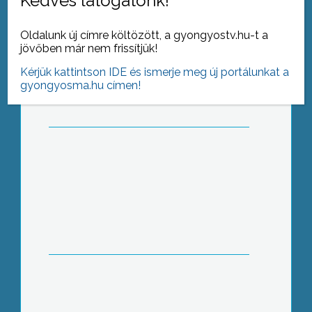
Kedves látogatónk!
Önállóan vagy társulva – hogyan
Oldalunk új címre költözött, a gyongyostv.hu-t a
tovább, atkári iskola?
jövőben már nem frissítjük!
Kérjük kattintson IDE és ismerje meg új portálunkat a
gyongyosma.hu címen!
Békejobb Hevesen?