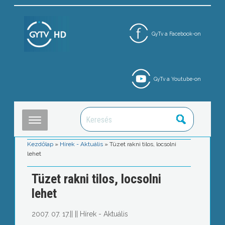
GyTv a Facebook-on
GyTv a Youtube-on
Kezdőlap
»
Hírek - Aktuális
»
Tüzet rakni tilos, locsolni
lehet
Tüzet rakni tilos, locsolni
lehet
2007. 07. 17.
||
||
Hírek - Aktuális