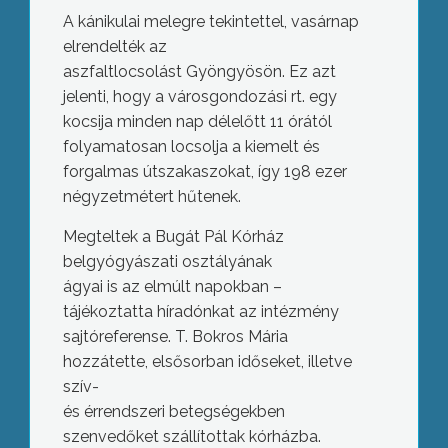
A kánikulai melegre tekintettel, vasárnap
elrendelték az
aszfaltlocsolást Gyöngyösön. Ez azt
jelenti, hogy a városgondozási rt. egy
kocsija minden nap délelőtt 11 órától
folyamatosan locsolja a kiemelt és
forgalmas útszakaszokat, így 198 ezer
négyzetmétert hűtenek.
Megteltek a Bugát Pál Kórház
belgyógyászati osztályának
ágyai is az elmúlt napokban –
tájékoztatta híradónkat az intézmény
sajtóreferense. T. Bokros Mária
hozzátette, elsősorban időseket, illetve
szív-
és érrendszeri betegségekben
szenvedőket szállítottak kórházba.