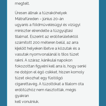
megtelt.
Üresen állnak a tűzrakóhelyek
Mátrafüreden – június 20-án
ugyanis a földművelésügyi és vízügyi
miniszter elrendelte a tűzgyújtási
tilalmat. Eszerint az erdőterületektől
számított 200 méteren belül, az arra
kijelölt helyeken illetve a közutak és a
vasutak nyomvonalánál is tilos tüzet
rakni. A száraz, kánikulai napokon
fokozottan figyelni kell arra is, hogy senki
ne dobjon el égő csikket, hiszen komoly
tüzet okozhat egy füstölgő
cigarettavég. A tűzoltókat a tilalom óta
erdőtűzhöz nem riasztották, mégis
gyakran
kell vonulniuk.