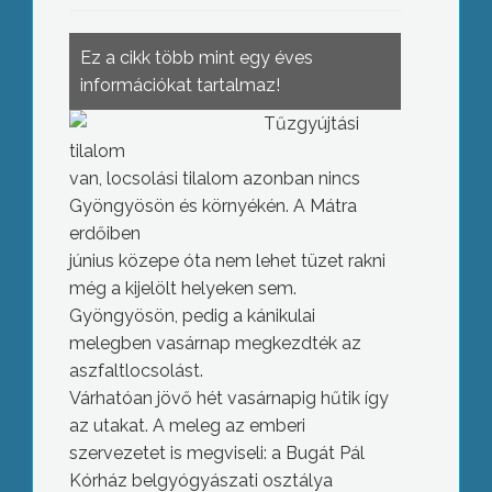
Ez a cikk több mint egy éves
információkat tartalmaz!
Tűzgyújtási
tilalom
van, locsolási tilalom azonban nincs
Gyöngyösön és környékén. A Mátra
erdőiben
június közepe óta nem lehet tüzet rakni
még a kijelölt helyeken sem.
Gyöngyösön, pedig a kánikulai
melegben vasárnap megkezdték az
aszfaltlocsolást.
Várhatóan jövő hét vasárnapig hűtik így
az utakat. A meleg az emberi
szervezetet is megviseli: a Bugát Pál
Kórház belgyógyászati osztálya