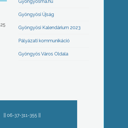
Gyöngyösma.hu
Gyöngyösi Újság
-25
Gyöngyösi Kalendárium 2023
Pályázati kommunikáció
Gyöngyös Város Oldala
06-37-311-355