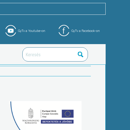
GyTv a Youtube-on
GyTv a Facebook-on