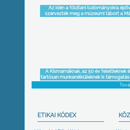
Az idén a földtani tudományokra épít
szervezték meg a múzeumi tábort a Má
Múzeumban
A Kismamáknak, az 50 év felettieknek é
tartósan munkanélkülieknek is támogatás 
a start plusz és a start extra progra
Tová
ETIKAI KÓDEX
KÖZ