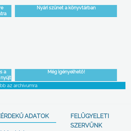
ve
Nyári szünet a könyvtárban
tra
s a
Még igényelhető!
nyújt
m
bb az archívumra
ÉRDEKŰ ADATOK
FELÜGYELETI
SZERVÜNK