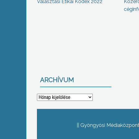
Választási Etikai Kódex 2022
Közér
céginf
ARCHÍVUM
Archívum
Gyöngyösi Médiaközpont 