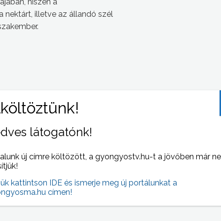
ájában, hiszen a
nektárt, illetve az állandó szél
 szakember.
 NAPI HÍREI
(2007-07-19 )
dves látogatónk!
alunk új címre költözött, a gyongyostv.hu-t a jövőben már n
sítjük!
jük kattintson IDE és ismerje meg új portálunkat a
ngyosma.hu címen!