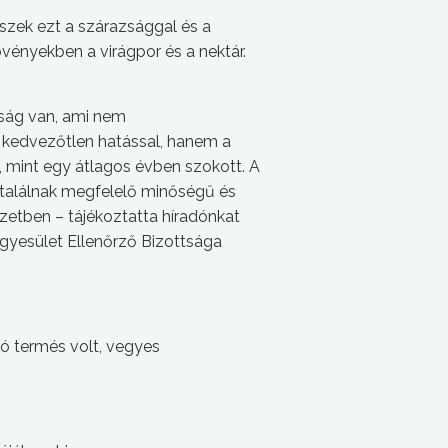
szek ezt a szárazsággal és a
ényekben a virágpor és a nektár.
ság van, ami nem
kedvezőtlen hatással, hanem a
 mint egy átlagos évben szokott. A
találnak megfelelő minőségű és
szetben – tájékoztatta híradónkat
yesület Ellenőrző Bizottsága
ó termés volt, vegyes