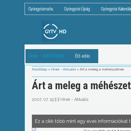
Gyöngyösma.hu
Gyöngyösi Újság
Gyöngyösi Kalendá
Hírek – ARCHÍVUM
Élő adás
Kezdőlap
»
Hírek - Aktuális
»
Árt a meleg a méhészetnek
Árt a meleg a méhésze
2007. 07. 19.
||
||
Hírek - Aktuális
Ez a cikk több mint egy éves információkat 