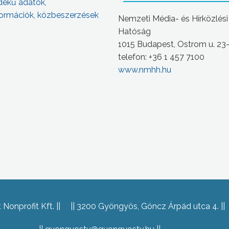
dekű adatok,
ormációk, közbeszerzések
Nemzeti Média- és Hírközlési
Hatóság
1015 Budapest, Ostrom u. 23
telefon: +36 1 457 7100
www.nmhh.hu
Nonprofit Kft.
3200 Gyöngyös, Göncz Árpád utca 4.