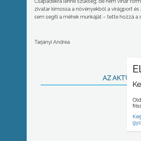
Csapadékra lenne szükség, de nem vihar form
zivatar kimossa a növényekből a virágport és a 
sem segíti a méhek munkáját – tette hozzá a
Tarjányi Andrea
AZ AKTUÁLIS
Ke
Old
fris
Kér
gyo