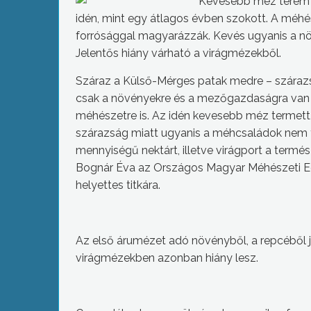
Kevesebb méz terem
idén, mint egy átlagos évben szokott. A méhé
forrósággal magyarázzák. Kevés ugyanis a növ
Jelentős hiány várható a virágmézekből.
Száraz a Külső-Mérges patak medre – száraz
csak a növényekre és a mezőgazdaságra van 
méhészetre is. Az idén kevesebb méz termett,
szárazság miatt ugyanis a méhcsaládok nem 
mennyiségű nektárt, illetve virágport a termé
Bognár Éva az Országos Magyar Méhészeti Eg
helyettes titkára.
Az első árumézet adó növényből, a repcéből j
virágmézekben azonban hiány lesz.