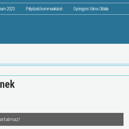
rium 2023
Pályázati kommunikáció
Gyöngyös Város Oldala
tnek
tartalmaz!