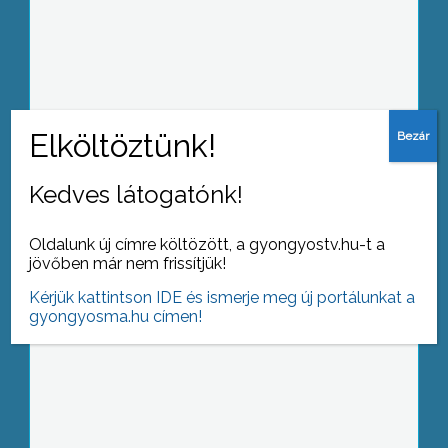
Nemcsak gyermekeket, hanem
gyermeki lelkületű felnőtteket,
családokat és baráti társaságokat is
vár az az új szórakoztató centrum,
mely a város határában nyílt meg
Kedves látogatónk!
Augusztus 20. alkalmából a
könyvtáros szakma legnagyobb
Oldalunk új címre költözött, a gyongyostv.hu-t a
elismerését, a Szinnyei József-díjat
jövőben már nem frissítjük!
vehette át Pelle Sándor
Kérjük kattintson IDE és ismerje meg új portálunkat a
gyongyosma.hu címen!