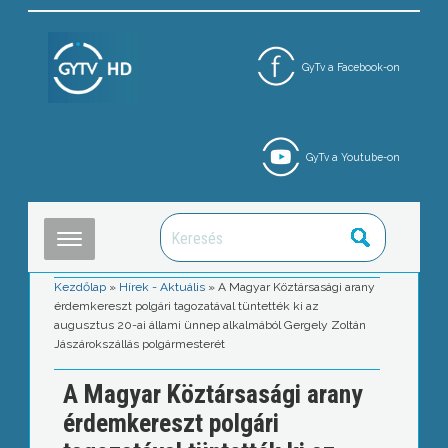
GyTv a Facebook-on
GyTv a Youtube-on
Kezdőlap
»
Hírek - Aktuális
»
A Magyar Köztársasági arany
érdemkereszt polgári tagozatával tüntették ki az
augusztus 20-ai állami ünnep alkalmából Gergely Zoltán
Jászárokszállás polgármesterét
A Magyar Köztársasági arany
érdemkereszt polgári