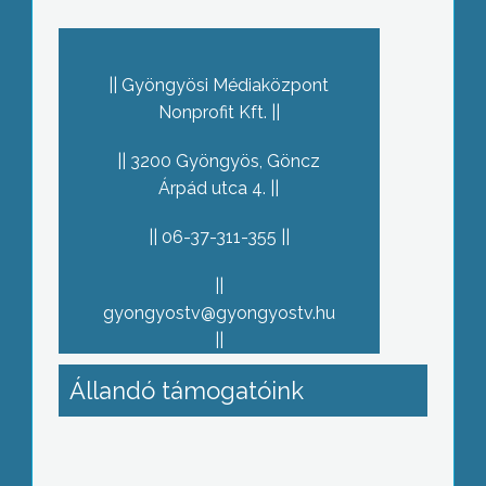
Gyöngyösi Médiaközpont
Nonprofit Kft.
3200 Gyöngyös, Göncz
Árpád utca 4.
06-37-311-355
gyongyostv@gyongyostv.hu
Állandó támogatóink