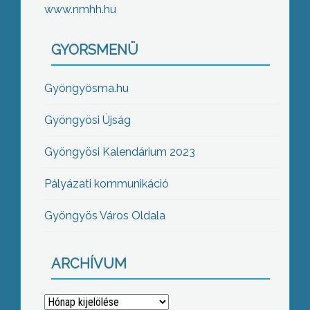
www.nmhh.hu
GYORSMENÜ
Gyöngyösma.hu
Gyöngyösi Újság
Gyöngyösi Kalendárium 2023
Pályázati kommunikáció
Gyöngyös Város Oldala
ARCHÍVUM
Archívum