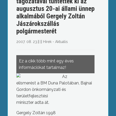
tagozatával tüntették ki az
augusztus 20-ai állami ünnep
alkalmából Gergely Zoltán
Jászárokszállás
polgármesterét
2007. 08. 23.
||
||
Hírek - Aktuális
Ez a cikk több mint egy éves
információkat tartalmaz!
Az
elismerést a BM Duna Palotában, Bajnai
Gordon önkormányzati és
területfejlesztési
miniszter adta át.
Gergely Zoltán 1998