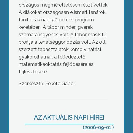
országos megmérettetésen részt vettek.
A diákokat országosan elismert tanárok
tanították napi 90 perces program
keretében.
A tábor minden gyerek
számára ingyenes volt.
A tábor másik fő
profilja a tehetséggondozás volt. Az ott
szerzett tapasztalatok komoly hatást
gyakorolhatnak a felfedeztető
matematikaoktatás fejlődésére és
fejlesztésére.
Szerkesztő: Fekete Gábor
Kálvária templom
AZ AKTUÁLIS NAPI HÍREI
(2006-09-01 )