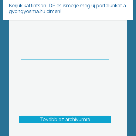
Kérjük kattintson IDE és ismerje meg új portálunkat a
gyongyosma.hu címen!
Bogácsa koncert
Tovább az archívumra