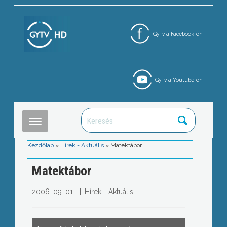
GyTv a Facebook-on
GyTv a Youtube-on
Kezdőlap
»
Hírek - Aktuális
»
Matektábor
Matektábor
2006. 09. 01.
||
||
Hírek - Aktuális