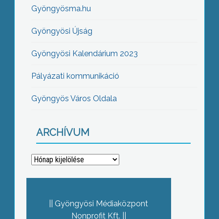
Gyöngyösma.hu
Gyöngyösi Újság
Gyöngyösi Kalendárium 2023
Pályázati kommunikáció
Gyöngyös Város Oldala
ARCHÍVUM
Archívum
Gyöngyösi Médiaközpont
Nonprofit Kft.