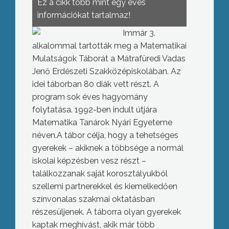
Ez a cikk több mint egy éves
információkat tartalmaz!
Immár 3.
alkalommal tartották meg a Matematikai
Mulatságok Táborát a Mátrafüredi Vadas
Jenő Erdészeti Szakközépiskolában. Az
idei táborban 80 diák vett részt. A
program sok éves hagyomány
folytatása. 1992-ben indult útjára
Matematika Tanárok Nyári Egyeteme
néven.
A tábor célja, hogy a tehetséges
gyerekek – akiknek a többsége a normál
iskolai képzésben vesz részt –
találkozzanak saját korosztályukból
szellemi partnerekkel és kiemelkedően
színvonalas szakmai oktatásban
részesüljenek. A táborra olyan gyerekek
kaptak meghívást, akik már több