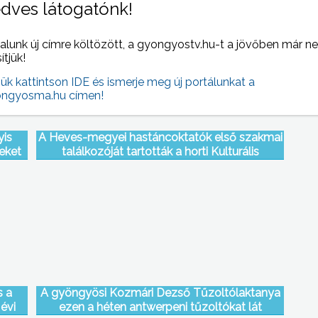
dves látogatónk!
sújtják a magyar kisiparosokat
alunk új címre költözött, a gyongyostv.hu-t a jövőben már n
sítjük!
jük kattintson IDE és ismerje meg új portálunkat a
ngyosma.hu címen!
yis
A Heves-megyei hastáncoktatók első szakmai
geket
találkozóját tartották a horti Kulturális
Centrumban
s a
A gyöngyösi Kozmári Dezső Tűzoltólaktanya
 évi
ezen a héten antwerpeni tűzoltókat lát