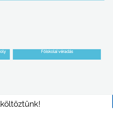
oly
Főiskolai véradás
BMW
Feketegazdaság, kontárok, bonyolult
adórendszer és magas vállalkozói adók is