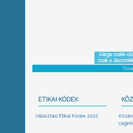
feladatok között a Gyöngyös Körzet
Kistérség Többcélú Társulása
Sárga csekk utá
csak a Jászvidé
egymásnak a jászá
Tová
ETIKAI KÓDEX
KÖZ
Választási Etikai Kódex 2022
Közér
céginf