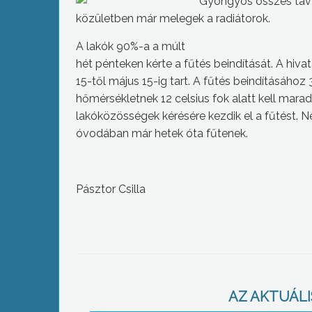
Gyöngyös összes távf
közületben már melegek a radiátorok.
A lakók 90%-a a múlt
hét pénteken kérte a fűtés beindítását. A hiv
15-től május 15-ig tart. A fűtés beindításához
hőmérsékletnek 12 celsius fok alatt kell maradn
lakóközösségek kérésére kezdik el a fűtést. 
óvodában már hetek óta fűtenek.
Pásztor Csilla
AZ AKTUÁLIS