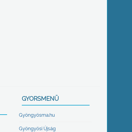
GYORSMENÜ
Gyöngyösma.hu
Gyöngyösi Újság