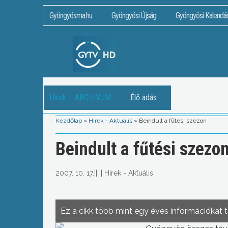
Gyöngyösma.hu
Gyöngyösi Újság
Gyöngyösi Kalendá
Hírek – ARCHÍVUM
Élő adás
Kezdőlap
»
Hírek - Aktuális
»
Beindult a fűtési szezon
Beindult a fűtési szezo
2007. 10. 17.
||
||
Hírek - Aktuális
Ez a cikk több mint egy éves információkat 