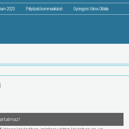
rium 2023
Pályázati kommunikáció
Gyöngyös Város Oldala
n
tartalmaz!