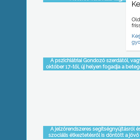
Ke
Old
fris
Kér
gyo
A pszichiátriai Gondozó szerdától, vag
október 17-től, új helyen fogadja a bete
A jelzőrendszeres segítségnyújtásról é
szociális étkeztetésről is döntött a jövő