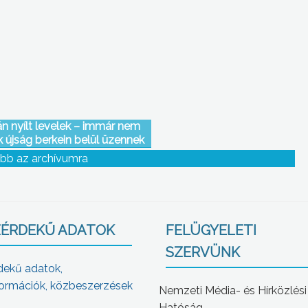
e
vendégül
n nyílt levelek – immár nem
k újság berkein belül üzennek
rokszállási képviselőtestület
bb az archívumra
tagjai
ÉRDEKŰ ADATOK
FELÜGYELETI
SZERVÜNK
dekű adatok,
ormációk, közbeszerzések
Nemzeti Média- és Hírközlési
Hatóság