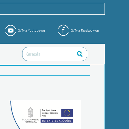
GyTv a Youtube-on
GyTv a Facebook-on