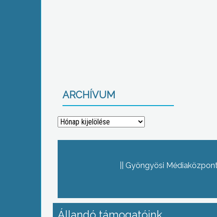
ARCHÍVUM
Archívum
Gyöngyösi Médiaközpont 
Állandó támogatóink