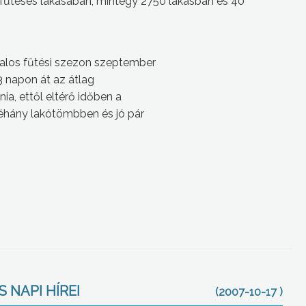
űtéses lakásában, mintegy 2750 lakásban és 40
atalos fűtési szezon szeptember
 3 napon át az átlag
ia, ettől eltérő időben a
Néhány lakótömbben és jó pár
 NAPI HÍREI
(2007-10-17 )