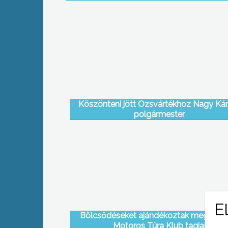
Köszönteni jött Ozsvártékhoz Nagy Kár
polgármester
Bölcsődéseket ajándékoztak meg a 
Motoros Túra Klub tagjai