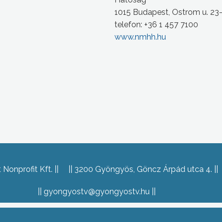
1015 Budapest, Ostrom u. 23
telefon: +36 1 457 7100
www.nmhh.hu
Nonprofit Kft.
3200 Gyöngyös, Göncz Árpád utca 4.
gyongyostv@gyongyostv.hu