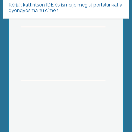
Kérjük kattintson IDE és ismerje meg új portálunkat a
gyongyosma.hu címen!
Sikeres megállapodás
eredményeképpen a gyöngyösi
kórház dolgozói januárban
Az Észak-magyarországi Regionális
Fejlesztési Tanács támogatási
forrásaiból Heves megye több
települése is jelentős összegekhez
juthat