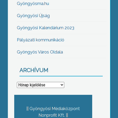
Gyöngyösma.hu
Gyöngyösi Újság
Gyöngyösi Kalendárium 2023
Pályázati kommunikáció
Gyöngyös Város Oldala
ARCHÍVUM
Archívum
Gyöngyösi Médiaközpont
Nonprofit Kft.