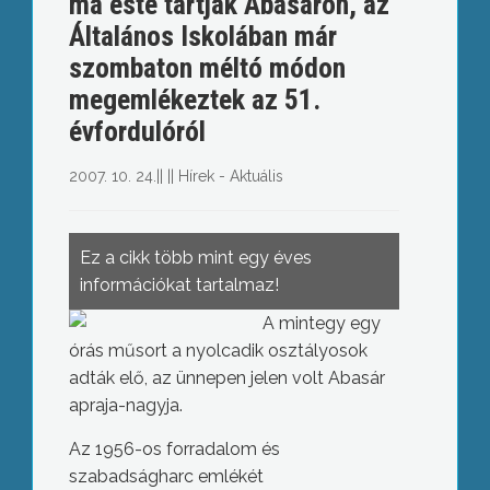
ma este tartják Abasáron, az
Általános Iskolában már
szombaton méltó módon
megemlékeztek az 51.
évfordulóról
2007. 10. 24.
||
||
Hírek - Aktuális
Ez a cikk több mint egy éves
információkat tartalmaz!
A mintegy egy
órás műsort a nyolcadik osztályosok
adták elő, az ünnepen jelen volt Abasár
apraja-nagyja.
Az 1956-os forradalom és
szabadságharc emlékét