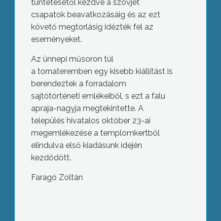
tüntetésétől kezdve a szovjet
csapatok beavatkozásáig és az ezt
követő megtorlásig idézték fel az
eseményeket.
Az ünnepi műsoron túl
a tornateremben egy kisebb kiállítást is
berendeztek a forradalom
sajtótörténeti emlékeiből, s ezt a falu
apraja-nagyja megtekintette. A
település hivatalos október 23-ai
megemlékezése a templomkertből
elindulva első kiadásunk idején
kezdődött.
Gyöngyöshalászon Jakkel Mihály,
egykori 56-os elítélt tartotta az ünnepi
Faragó Zoltán
beszédet