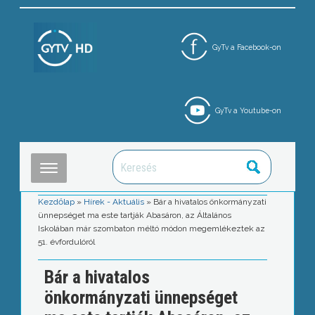
GyTv a Facebook-on
GyTv a Youtube-on
Kezdőlap
»
Hírek - Aktuális
»
Bár a hivatalos önkormányzati
ünnepséget ma este tartják Abasáron, az Általános
Iskolában már szombaton méltó módon megemlékeztek az
51. évfordulóról
Bár a hivatalos
önkormányzati ünnepséget