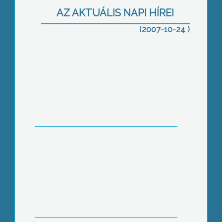
AZ AKTUÁLIS NAPI HÍREI
(2007-10-24 )
A városi ünnepségnél egy nappal
korábban, már tegnap megtartották
56-os ünnepi megemlékezésüket a
főbb gyöngyösi jobboldali
pártszervezetek
Eredetileg itt az 1956-os szobornál
lett volna a városi ünnepség
A mai napon az egyház Kapisztrán