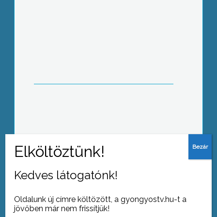
Szent Jánosra emlékezik, arra a
szerzetesre, aki élére állt annak a
küzdelemnek, melyet a magyarság
Európa és a kereszténység védelmért
folytatott
Nem múlt el nyom nélkül az első
esztendő a sástói bobpálya életében
Jászárokszálláson koszorúzással,
Kedves látogatónk!
ünnepi beszéddel és a gimnázium
tanulóinak előadásával emlékeztek
Oldalunk új címre költözött, a gyongyostv.hu-t a
1956-ra
jövőben már nem frissítjük!