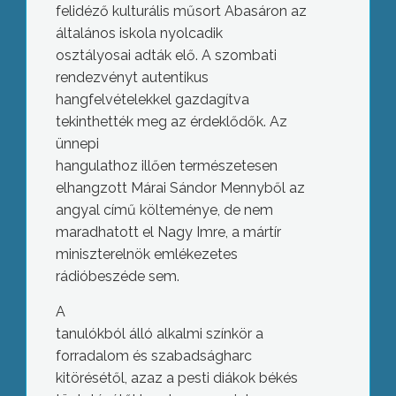
felidéző kulturális műsort Abasáron az
általános iskola nyolcadik
osztályosai adták elő. A szombati
rendezvényt autentikus
hangfelvételekkel gazdagítva
tekinthették meg az érdeklődők. Az
ünnepi
hangulathoz illően természetesen
elhangzott Márai Sándor Mennyből az
angyal című költeménye, de nem
maradhatott el Nagy Imre, a mártír
miniszterelnök emlékezetes
rádióbeszéde sem.
A
tanulókból álló alkalmi színkör a
forradalom és szabadságharc
kitörésétől, azaz a pesti diákok békés