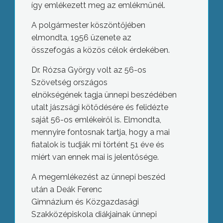
így emlékezett meg az emlékműnél.
A polgármester köszöntőjében
elmondta, 1956 üzenete az
összefogás a közös célok érdekében.
Dr. Rózsa György volt az 56-os
Szövetség országos
elnökségének tagja ünnepi beszédében
utalt jászsági kötődésére és felidézte
saját 56-os emlékeiről is. Elmondta,
mennyire fontosnak tartja, hogy a mai
fiatalok is tudják mi történt 51 éve és
miért van ennek mai is jelentősége.
A megemlékezést az ünnepi beszéd
után a Deák Ferenc
Gimnázium és Közgazdasági
Szakközépiskola diákjainak ünnepi