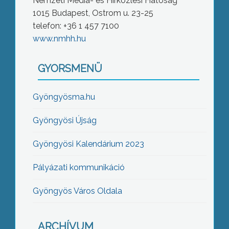
Nemzeti Média- és Hírközlési Hatóság
1015 Budapest, Ostrom u. 23-25
telefon: +36 1 457 7100
www.nmhh.hu
GYORSMENÜ
Gyöngyösma.hu
Gyöngyösi Újság
Gyöngyösi Kalendárium 2023
Pályázati kommunikáció
Gyöngyös Város Oldala
ARCHÍVUM