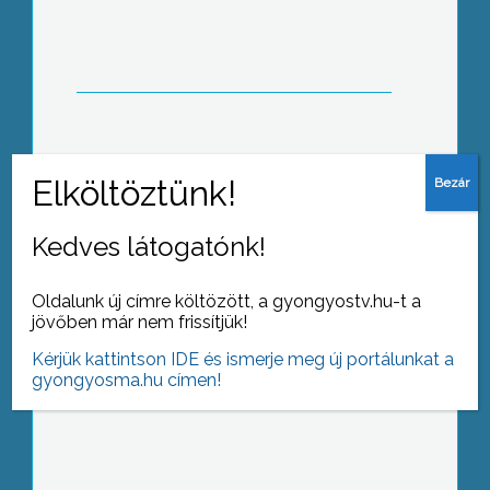
folytatott
Nem múlt el nyom nélkül az első
esztendő a sástói bobpálya életében
Kedves látogatónk!
Oldalunk új címre költözött, a gyongyostv.hu-t a
Sikeres megállapodás
jövőben már nem frissítjük!
eredményeképpen a gyöngyösi
kórház dolgozói januárban
Kérjük kattintson IDE és ismerje meg új portálunkat a
gyongyosma.hu címen!