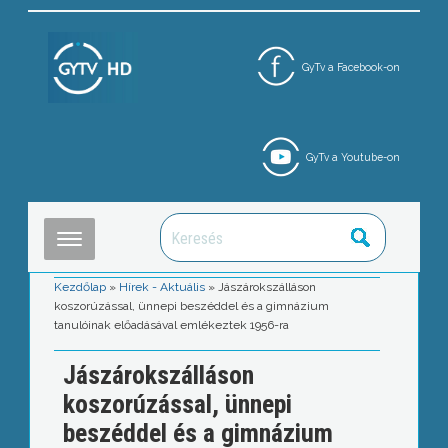
GyTv a Facebook-on
GyTv a Youtube-on
Kezdőlap
»
Hírek - Aktuális
»
Jászárokszálláson
koszorúzással, ünnepi beszéddel és a gimnázium
tanulóinak előadásával emlékeztek 1956-ra
Jászárokszálláson
koszorúzással, ünnepi
beszéddel és a gimnázium