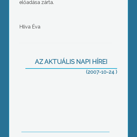
előadása zárta.
Bár a hivatalos önkormányzati
Hliva Éva
ünnepséget ma este tartják Abasáron,
az Általános Iskolában már
szombaton méltó módon
megemlékeztek az 51. évfordulóról
AZ AKTUÁLIS NAPI HÍREI
(2007-10-24 )
Gyöngyöshalászon Jakkel Mihály,
egykori 56-os elítélt tartotta az ünnepi
beszédet
A városi ünnepségnél egy nappal