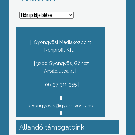
Archívum
Gyöngyösi Médiaközpont
Nonprofit Kft.
3200 Gyöngyös, Göncz
Árpád utca 4.
06-37-311-355
gyongyostv@gyongyostv.hu
Állandó támogatóink