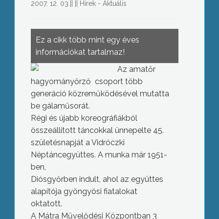
2007. 12. 03.
||
||
Hírek - Aktuális
Ez a cikk több mint egy éves
információkat tartalmaz!
Az amatőr
hagyományőrző csoport több
generáció közreműködésével mutatta
be gálaműsorát.
Régi és újabb koreográfiákból
összeállított táncokkal ünnepelte 45.
születésnapját a Vidróczki
Néptáncegyüttes. A munka már 1951-
ben,
Diósgyőrben indult, ahol az együttes
alapítója gyöngyösi fiatalokat
oktatott.
A Mátra Művelődési Központban 3