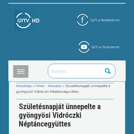
GyTv a Facebook-on
GyTv a Youtube-on
Kezdőlap
»
Hírek - Aktuális
»
Születésnapját ünnepelte a
gyöngyösi Vidróczki Néptáncegyüttes
Születésnapját ünnepelte a
gyöngyösi Vidróczki
Néptáncegyüttes