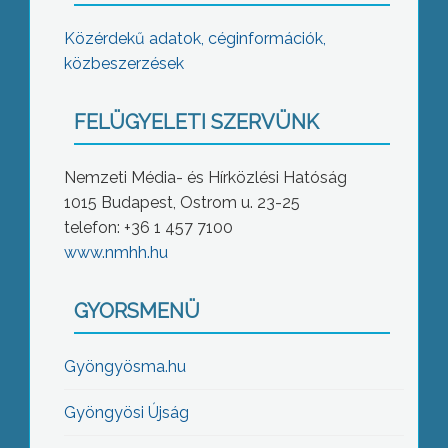
Közérdekű adatok, céginformációk,
közbeszerzések
FELÜGYELETI SZERVÜNK
Nemzeti Média- és Hírközlési Hatóság
1015 Budapest, Ostrom u. 23-25
telefon: +36 1 457 7100
www.nmhh.hu
GYORSMENÜ
Gyöngyösma.hu
Gyöngyösi Újság