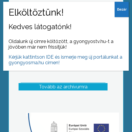
Tüntetések közepette döntött a
megyei közgyűlés a Markhot Ferenc
kórház működésbe adásával
kapcsolatos pályázat kiírásáról
Kedves látogatónk!
Oldalunk új címre költözött, a gyongyostv.hu-t a
jövőben már nem frissítjük!
Kérjük kattintson IDE és ismerje meg új portálunkat a
gyongyosma.hu címen!
Tovább az archívumra