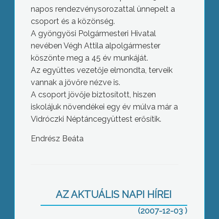
napos rendezvénysorozattal ünnepelt a
csoport és a közönség.
A gyöngyösi Polgármesteri Hivatal
nevében Végh Attila alpolgármester
köszönte meg a 45 év munkáját.
Az együttes vezetője elmondta, terveik
vannak a jövőre nézve is.
A csoport jövője biztosított, hiszen
iskolájuk növendékei egy év múlva már a
Vidróczki Néptáncegyüttest erősítik.
Endrész Beáta
Ki Mit Tud?
AZ AKTUÁLIS NAPI HÍREI
(2007-12-03 )