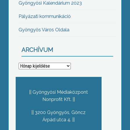
Gyöngyösi Kalendárium 2023
Pályázati kommunikáció
Gyöngyös Város Oldala
ARCHÍVUM
Archívum
Gyöngyösi Médiaközpont
Nonprofit Kft.
3200 Gyöngyös, Göncz
Árpád utca 4.