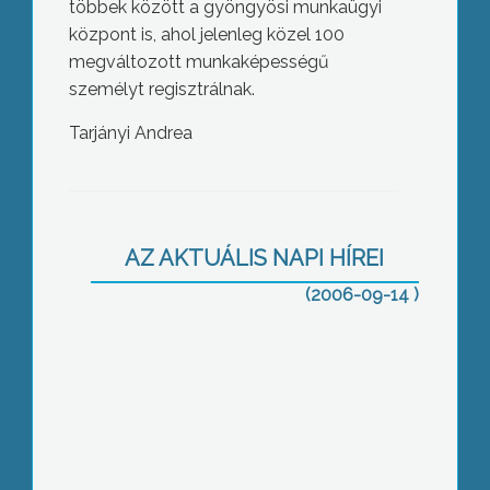
többek között a gyöngyösi munkaügyi
központ is, ahol jelenleg közel 100
megváltozott munkaképességű
személyt regisztrálnak.
Tarjányi Andrea
Extrémsport pálya
AZ AKTUÁLIS NAPI HÍREI
(2006-09-14 )
Szennyvíztisztító telep