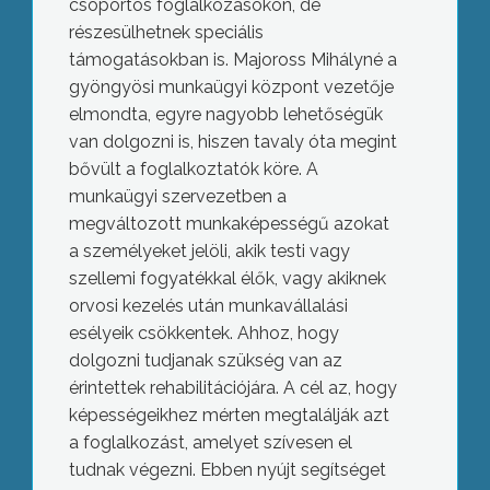
csoportos foglalkozásokon, de
részesülhetnek speciális
támogatásokban is. Majoross Mihályné a
gyöngyösi munkaügyi központ vezetője
elmondta, egyre nagyobb lehetőségük
van dolgozni is, hiszen tavaly óta megint
bővült a foglalkoztatók köre. A
munkaügyi szervezetben a
megváltozott munkaképességű azokat
a személyeket jelöli, akik testi vagy
szellemi fogyatékkal élők, vagy akiknek
orvosi kezelés után munkavállalási
esélyeik csökkentek. Ahhoz, hogy
dolgozni tudjanak szükség van az
érintettek rehabilitációjára. A cél az, hogy
képességeikhez mérten megtalálják azt
a foglalkozást, amelyet szívesen el
tudnak végezni. Ebben nyújt segítséget