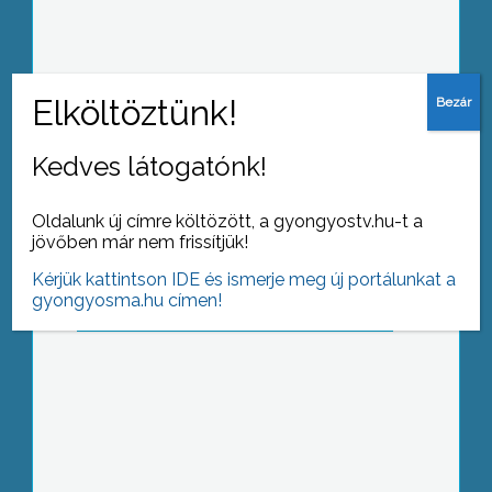
Cikluszárás
Kedves látogatónk!
Oldalunk új címre költözött, a gyongyostv.hu-t a
jövőben már nem frissítjük!
Kérjük kattintson IDE és ismerje meg új portálunkat a
gyongyosma.hu címen!
Péntek a határidő