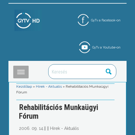
GyTv a Facebook-on
GyTv a Youtube-on
Kezdőlap
»
Hírek - Aktuális
»
Rehabilitációs Munkaügyi
Fórum
Rehabilitációs Munkaügyi
Fórum
2006. 09. 14.
||
||
Hírek - Aktuális