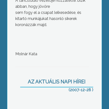
A táncstúdió vezetője hozzátette: bízik
abban, hogy jövőre
sem fogy el a csapat lelkesedése, és
kitartó munkájukat hasonló sikerek
koronázzák majd.
Diákavatással egybekötött Karácsonyi
ünnepséget tartottak
Molnár Kata
Gyöngyössolymoson
AZ AKTUÁLIS NAPI HÍREI
(2007-12-28 )
Gyöngyöshalász község adventi
programjaiban szerepet vállaltak a
helyi általános iskolások is