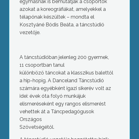
egymásnak is bemutatják a csoportok
azokat a koreográfiákat, amelyekkel a
télapónak készültek – mondta el
Kosztyáné Bódis Beáta, a táncstúdió
vezetője.
A táncstúdióban jelenleg 200 gyermek,
11 csoportban tanul
különböző táncokat a klasszikus balettől
a hip-hopig. A Danceland Táncstúdió
számára egyébként igazi sikerév volt az
idei: évek óta folyó munkájuk
elismeréseként egy rangos elismerést
vehettek át a Táncpedagógusok
Országos
Szövetségétől.