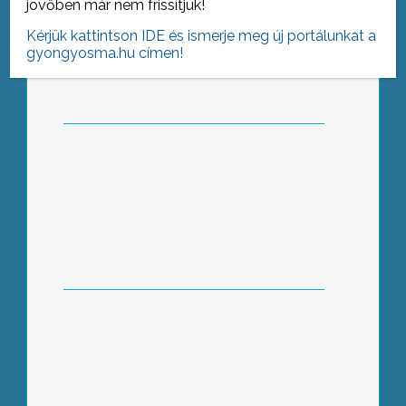
jövőben már nem frissítjük!
Kérjük kattintson IDE és ismerje meg új portálunkat a
gyongyosma.hu címen!
Többek között a 2008-as év
munkatervét is elfogadták, és a
hulladékgazdálkodási rendszerről is
tanácskoztak a térség települései, a
Gyöngyös körzete Kistérségi Társulás
tagjai
477 millió forint értékben technológiai
alapkutatást és alkalmazott kutatást
igénylő projekt indult el Gyöngyösön,
ami a város több ipari cégének és a
Károly Róbert Főiskolának is új
lehetőségeket teremt