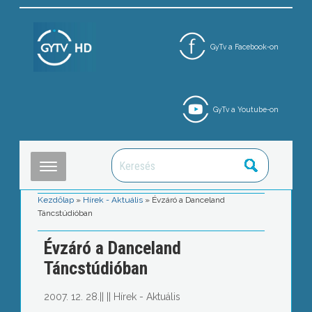
GyTv a Facebook-on
GyTv a Youtube-on
Kezdőlap
»
Hírek - Aktuális
»
Évzáró a Danceland
Táncstúdióban
Évzáró a Danceland
Táncstúdióban
2007. 12. 28.
||
||
Hírek - Aktuális