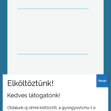
Nyugodt karácsonyuk volt körzetünk
rendőreinek, mentőinek és tűzoltóinak
is
Egy szívműtétre váró gyöngyösi kisfiú
családjának adakoztak helyi vállalatok
és magáncégek
Kedves látogatónk!
Újborok versenyét tartották Szent
János napján Abasáron
Oldalunk új címre költözött, a gyongyostv.hu-t a