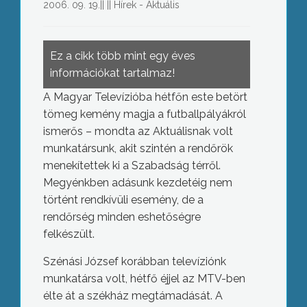
2006. 09. 19.
||
||
Hírek - Aktuális
Ez a cikk több mint egy éves
információkat tartalmaz!
A Magyar Televízióba hétfőn este betört
tömeg kemény magja a futballpályákról
ismerős – mondta az Aktuálisnak volt
munkatársunk, akit szintén a rendőrök
menekítettek ki a Szabadság térről.
Megyénkben adásunk kezdetéig nem
történt rendkívüli esemény, de a
rendőrség minden eshetőségre
felkészült.
Szénási József korábban televíziónk
munkatársa volt, hétfő éjjel az MTV-ben
élte át a székház megtámadását. A