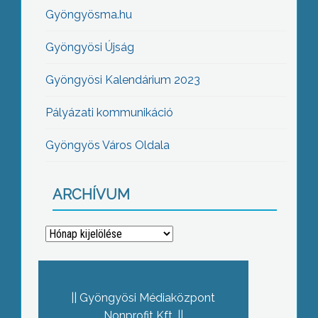
Gyöngyösma.hu
Gyöngyösi Újság
Gyöngyösi Kalendárium 2023
Pályázati kommunikáció
Gyöngyös Város Oldala
ARCHÍVUM
Archívum
Gyöngyösi Médiaközpont
Nonprofit Kft.