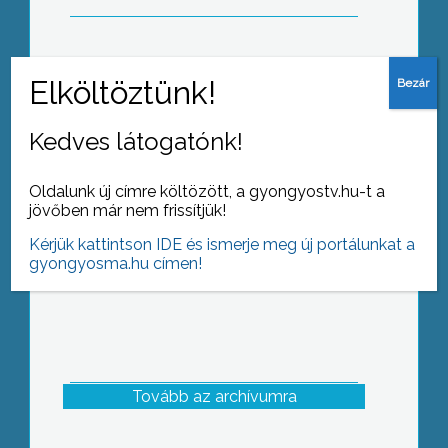
Ez másfajta vandalizmus – 56-os
szobrot rongáltak meg
Kedves látogatónk!
Gyöngyösorosziban
Oldalunk új címre költözött, a gyongyostv.hu-t a
jövőben már nem frissítjük!
Kérjük kattintson IDE és ismerje meg új portálunkat a
gyongyosma.hu címen!
Tovább az archívumra