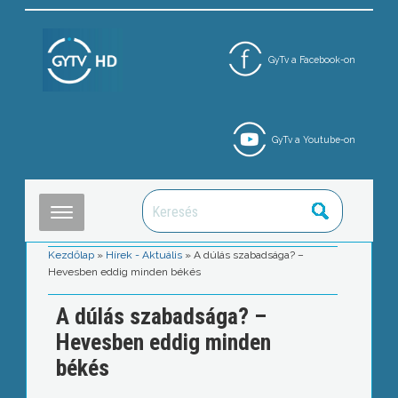
GyTv a Facebook-on
GyTv a Youtube-on
Kezdőlap
»
Hírek - Aktuális
»
A dúlás szabadsága? –
Hevesben eddig minden békés
A dúlás szabadsága? –
Hevesben eddig minden
békés