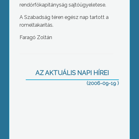
rendőrfőkapitányság sajtóügyeletese.
A Szabadság téren egész nap tartott a
romeltakarítás.
Faragó Zoltán
Újabb rangos díjat nyert a Gyöngyösi
Városi Televízió
AZ AKTUÁLIS NAPI HÍREI
(2006-09-19 )
2227-szer csaptak bele a lecsóba
Gyöngyöshalászon