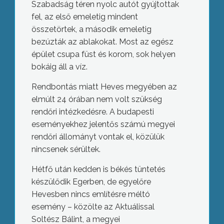
Szabadság téren nyolc autót gyújtottak
fel, az első emeletig mindent
összetörtek, a második emeletig
bezúzták az ablakokat. Most az egész
épület csupa füst és korom, sok helyen
bokáig áll a víz.
Rendbontás miatt Heves megyében az
elmúlt 24 órában nem volt szükség
rendőri intézkedésre. A budapesti
eseményekhez jelentős számú megyei
rendőri állományt vontak el, közülük
nincsenek sérültek.
Hétfő után kedden is békés tüntetés
készülődik Egerben, de egyelőre
Hevesben nincs említésre méltó
esemény – közölte az Aktuálissal
Soltész Bálint, a megyei