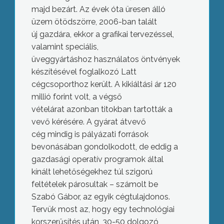
majd bezárt. Az évek óta üresen álló
üzem ötödszörre, 2006-ban talált
új gazdára, ekkor a grafikai tervezéssel,
valamint speciális,
üveggyártáshoz használatos öntvények
készítésével foglalkozó Latt
cégcsoporthoz került. A kikiáltási ár 120
millió forint volt, a végső
vételárat azonban titokban tartották a
vevő kérésére. A gyárat átvevő
cég mindig is pályázati források
bevonásában gondolkodott, de eddig a
gazdasági operatív programok által
kínált lehetőségekhez túl szigorú
feltételek párosultak – számolt be
Szabó Gábor, az egyik cégtulajdonos.
Tervük most az, hogy egy technológiai
korszerűsítés után, 30-50 dolgozó