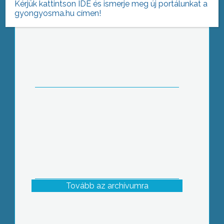
Kérjük kattintson IDE és ismerje meg új portálunkat a
gyongyosma.hu címen!
A hideg tél és a fűtési szezon
beköszöntével megszaporodtak a
falopások az erdőn
Tovább az archívumra