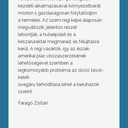
kezdeti alkalmazásával környezetbarát
módon s gazdaságosan folytatódjon
a termelés. Az üzem régi képe alaposan
megváltozik, jelentős részét
lebontják, a hutaépület és a
készáruraktár megmarad, és felújításra
kerül. A régi vásárlók, így az észak-
amerikai piac visszaszerzésének
lehetőségével szemben a
legkomolyabb probléma az olcsó távol-
keleti
üvegáru térhódítása lehet a beruházók
szerint.
Faragó Zoltán
Leginkább a külföldi síparadicsomokat
látogatják szívesen az emberek