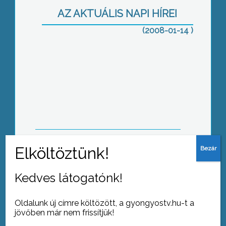
AZ AKTUÁLIS NAPI HÍREI
(2008-01-14 )
Abasáron hagyomány, hogy minden
év januárjában véradó napot
szerveznek
A gyöngyösi és a hatvani kórház
laboratóriumát is működtető
Kedves látogatónk!
HospInvest Diagnosztikai Kft. ez év
januárjától ingyenesen szállítja a
kórházak ellátási körzetéhez tartozó
Oldalunk új címre költözött, a gyongyostv.hu-t a
településekről a laboratóriumi
jövőben már nem frissítjük!
vizsgálati anyagot