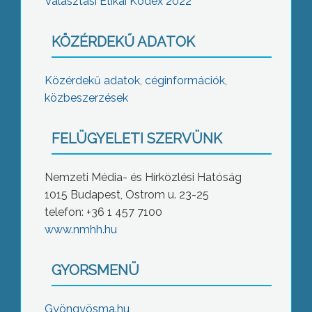
Választási Etikai Kódex 2022
KÖZÉRDEKŰ ADATOK
Közérdekű adatok, céginformációk,
közbeszerzések
FELÜGYELETI SZERVÜNK
Nemzeti Média- és Hírközlési Hatóság
1015 Budapest, Ostrom u. 23-25
telefon: +36 1 457 7100
www.nmhh.hu
GYORSMENÜ
Gyöngyösma.hu