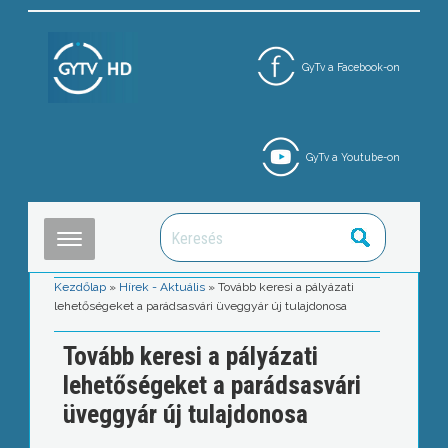
GyTv a Facebook-on
GyTv a Youtube-on
Kezdőlap
»
Hírek - Aktuális
»
Tovább keresi a pályázati
lehetőségeket a parádsasvári üveggyár új tulajdonosa
Tovább keresi a pályázati
lehetőségeket a parádsasvári
üveggyár új tulajdonosa