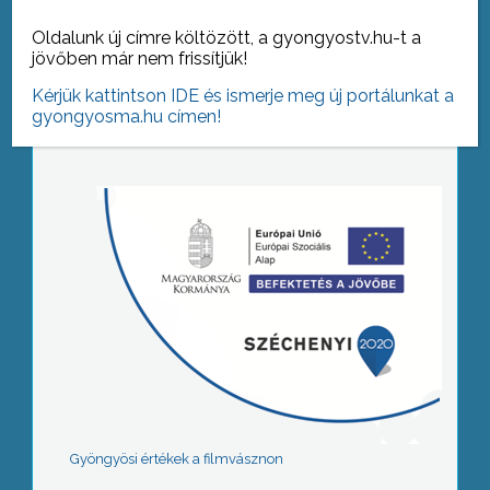
Oldalunk új címre költözött, a gyongyostv.hu-t a
jövőben már nem frissítjük!
Tovább az archívumra
Kérjük kattintson IDE és ismerje meg új portálunkat a
gyongyosma.hu címen!
Gyöngyösi értékek a filmvásznon