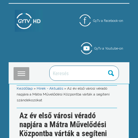
GyTv a Facebook-on
GyTv a Youtube-on
Kezdőlap
»
Hírek - Aktuális
»
Az év első városi véradó
napjára a Mátra Művelődési Központba várták a segíteni
szándékozókat
Az év első városi véradó
napjára a Mátra Művelődési
Központba várták a segíteni