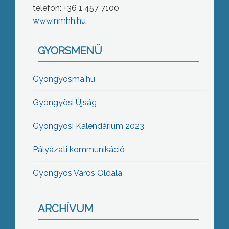
telefon: +36 1 457 7100
www.nmhh.hu
GYORSMENÜ
Gyöngyösma.hu
Gyöngyösi Újság
Gyöngyösi Kalendárium 2023
Pályázati kommunikáció
Gyöngyös Város Oldala
ARCHÍVUM