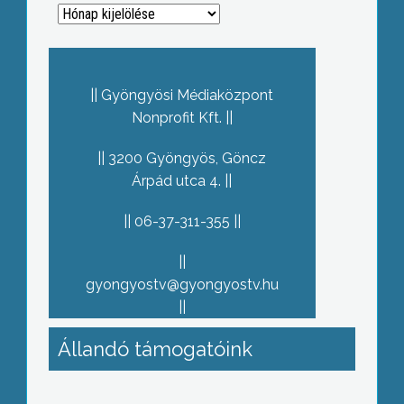
Archívum
Gyöngyösi Médiaközpont
Nonprofit Kft.
3200 Gyöngyös, Göncz
Árpád utca 4.
06-37-311-355
gyongyostv@gyongyostv.hu
Állandó támogatóink