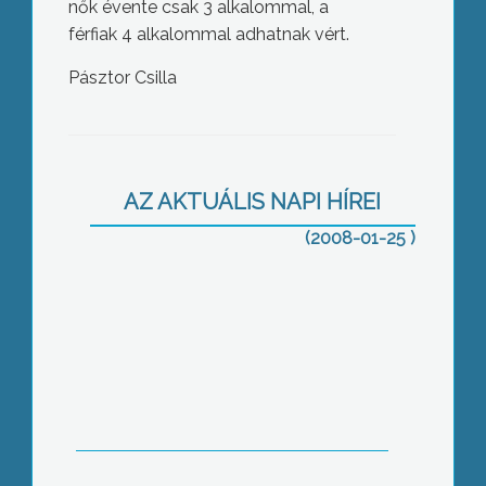
nők évente csak 3 alkalommal, a
férfiak 4 alkalommal adhatnak vért.
Pásztor Csilla
„Fontos hogy a rendőrség a múltját jól
lássa és jól is láttassa”
AZ AKTUÁLIS NAPI HÍREI
(2008-01-25 )
Még mindig folynak a Mátra Múzeum
felújítási munkái