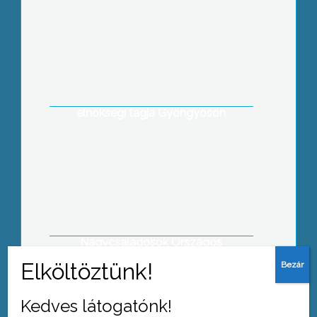
A tavasz egy népszavazásnál sokkal
többről fog szólni, a reformok útján a
célegyenesben van az ország –
mondta Vadai Ágnes, az MSZP
elnökségi tagja Gyöngyösön
Országos aláírásgyűjtést szervezett
az egészségbiztosítás tervezett
átalakítása ellen a Védegylet a
Humanista Mozgalommal és
Nagycsaládosok Országos
Egyesületével közösen
Kedves látogatónk!