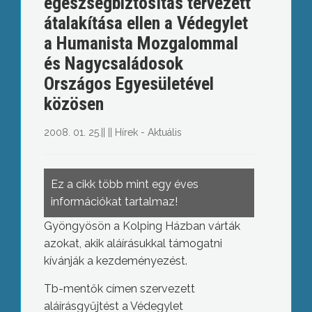
egészségbiztosítás tervezett
átalakítása ellen a Védegylet
a Humanista Mozgalommal
és Nagycsaládosok
Országos Egyesületével
közösen
2008. 01. 25.
||
||
Hírek - Aktuális
Ez a cikk több mint egy éves
információkat tartalmaz!
Gyöngyösön a Kolping Házban várták
azokat, akik aláírásukkal támogatni
kívánják a kezdeményezést.
Tb-mentők címen szervezett
aláírásgyűjtést a Védegylet