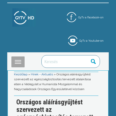
GyTv a Facebook-on
GyTv a Youtube-on
Kezdőlap
»
Hírek - Aktuális
»
Országos aláírásgyűjtést
szervezett az egészségbiztosítás tervezett átalakítása
ellen a Védegylet a Humanista Mozgalommal és
Nagycsaládosok Országos Egyesületével közösen
Országos aláírásgyűjtést
szervezett az