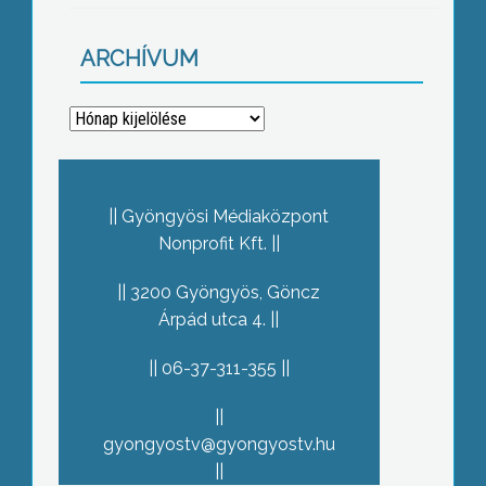
ARCHÍVUM
Archívum
Gyöngyösi Médiaközpont
Nonprofit Kft.
3200 Gyöngyös, Göncz
Árpád utca 4.
06-37-311-355
gyongyostv@gyongyostv.hu