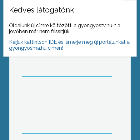
Kedves látogatónk!
Oldalunk új címre költözött, a gyongyostv.hu-t a
jövőben már nem frissítjük!
Még mindig folynak a Mátra Múzeum
felújítási munkái
Kérjük kattintson IDE és ismerje meg új portálunkat a
gyongyosma.hu címen!
A tavasz egy népszavazásnál sokkal
többről fog szólni, a reformok útján a
célegyenesben van az ország –
mondta Vadai Ágnes, az MSZP
elnökségi tagja Gyöngyösön