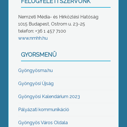
FELÜGYELETI SZERVÜNK
Nemzeti Média- és Hírközlési Hatóság
1015 Budapest, Ostrom u. 23-25
telefon: +36 1 457 7100
www.nmhh.hu
GYORSMENÜ
Gyöngyösma.hu
Gyöngyösi Újság
Gyöngyösi Kalendárium 2023
Pályázati kommunikáció
Gyöngyös Város Oldala