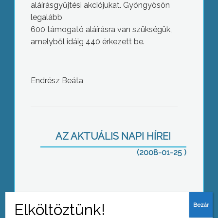
aláírásgyűjtési akciójukat. Gyöngyösön
legalább
600 támogató aláírásra van szükségük,
amelyből idáig 440 érkezett be.
Endrész Beáta
Az év első városi véradó napjára a
Mátra Művelődési Központba várták a
segíteni szándékozókat
AZ AKTUÁLIS NAPI HÍREI
(2008-01-25 )
„Fontos hogy a rendőrség a múltját jól
lássa és jól is láttassa”