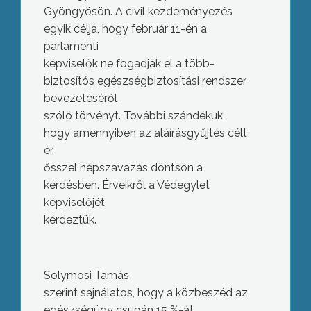
Gyöngyösön. A civil kezdeményezés
egyik célja, hogy február 11-én a
parlamenti
képviselők ne fogadják el a több-
biztosítós egészségbiztosítási rendszer
bevezetéséről
szóló törvényt. További szándékuk,
hogy amennyiben az aláírásgyűjtés célt
ér,
ősszel népszavazás döntsön a
kérdésben. Érveikről a Védegylet
képviselőjét
kérdeztük.
Solymosi Tamás
szerint
sajnálatos, hogy a közbeszéd az
egészségügy csupán 15 %-át