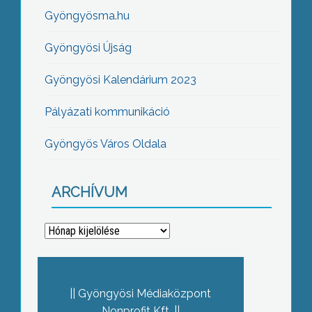
Gyöngyösma.hu
Gyöngyösi Újság
Gyöngyösi Kalendárium 2023
Pályázati kommunikáció
Gyöngyös Város Oldala
ARCHÍVUM
Archívum
Gyöngyösi Médiaközpont
Nonprofit Kft.