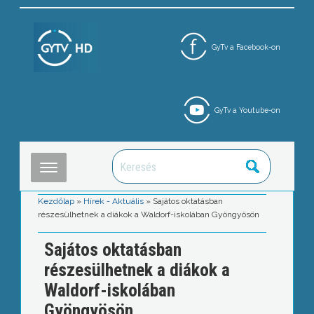
GyTv a Facebook-on
GyTv a Youtube-on
Kezdőlap
»
Hírek - Aktuális
»
Sajátos oktatásban
részesülhetnek a diákok a Waldorf-iskolában Gyöngyösön
Sajátos oktatásban
részesülhetnek a diákok a
Waldorf-iskolában
Gyöngyösön