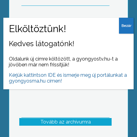
Aláírt szerződés még nincs, csak
szándéknyilatkozat az indiai és a
Kedves látogatónk!
magyar kormány között, de már
Gyöngyösön tárgyal az indai gumicég,
az Apollo Tyres vezetői csoportja
Oldalunk új címre költözött, a gyongyostv.hu-t a
jövőben már nem frissítjük!
Kérjük kattintson IDE és ismerje meg új portálunkat a
gyongyosma.hu címen!
Tovább az archívumra