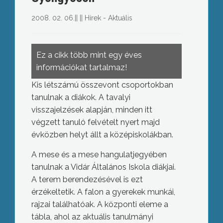
2008. 02. 06.
||
||
Hírek - Aktuális
Ez a cikk több mint egy éves
információkat tartalmaz!
Kis létszámú összevont csoportokban
tanulnak a diákok. A tavalyi
visszajelzések alapján, minden itt
végzett tanuló felvételt nyert majd
évközben helyt állt a középiskolákban.
A mese és a mese hangulatjegyében
tanulnak a Vidár Általános Iskola diákjai.
A terem berendezésével is ezt
érzékeltetik. A falon a gyerekek munkái,
rajzai találhatóak. A központi eleme a
tábla, ahol az aktuális tanulmányi