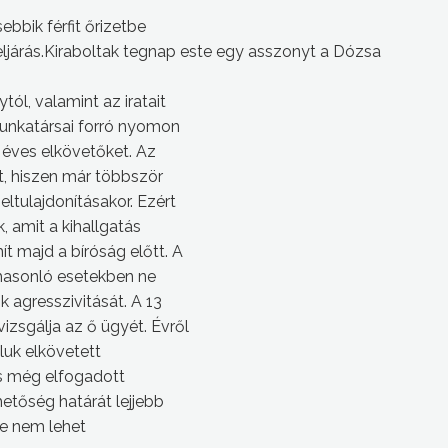
ebbik férfit őrizetbe
z eljárás.Kiraboltak tegnap este egy asszonyt a Dózsa
tól, valamint az iratait
munkatársai forró nyomon
3 éves elkövetőket. Az
tt, hiszen már többször
eltulajdonításakor. Ezért
, amit a kihallgatás
t majd a bíróság előtt. A
 hasonló esetekben ne
 agresszivitását. A 13
izsgálja az ő ügyét. Évről
luk elkövetett
s még elfogadott
etőség határát lejjebb
re nem lehet