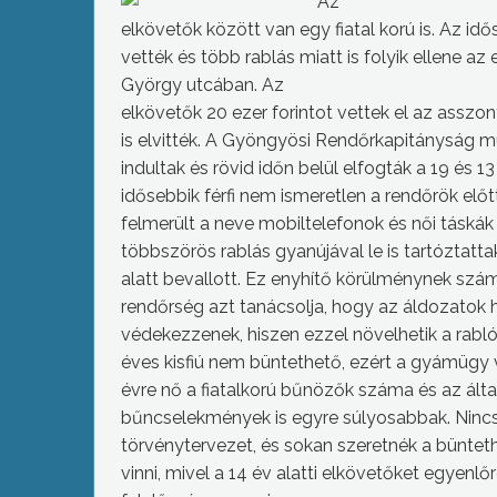
Az
elkövetők között van egy fiatal korú is. Az idős
vették és több rablás miatt is folyik ellene a
György utcában. Az
elkövetők 20 ezer forintot vettek el az asszony
is elvitték. A Gyöngyösi Rendőrkapitányság 
indultak és rövid időn belül elfogták a 19 és 1
idősebbik férfi nem ismeretlen a rendőrök elő
felmerült a neve mobiltelefonok és női táskák 
többszörös rablás gyanújával le is tartóztattak
alatt bevallott. Ez enyhítő körülménynek számí
rendőrség azt tanácsolja, hogy az áldozatok
védekezzenek, hiszen ezzel növelhetik a rablók
éves kisfiú nem büntethető, ezért a gyámügy v
évre nő a fiatalkorú bűnözők száma és az álta
bűncselekmények is egyre súlyosabbak. Ninc
törvénytervezet, és sokan szeretnék a bünteth
vinni, mivel a 14 év alatti elkövetőket egyenlő