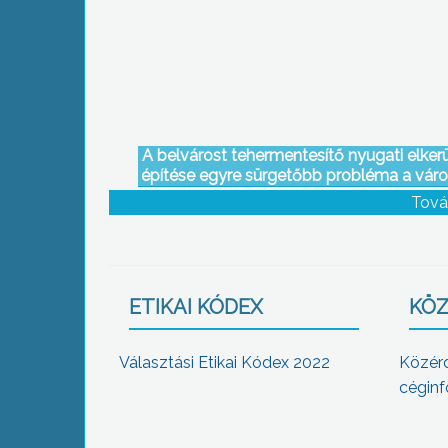
A belvárost tehermentesítő nyugati elkerü
építése egyre sürgetőbb probléma a vár
Tová
ETIKAI KÓDEX
KÖZ
Választási Etikai Kódex 2022
Közér
céginf