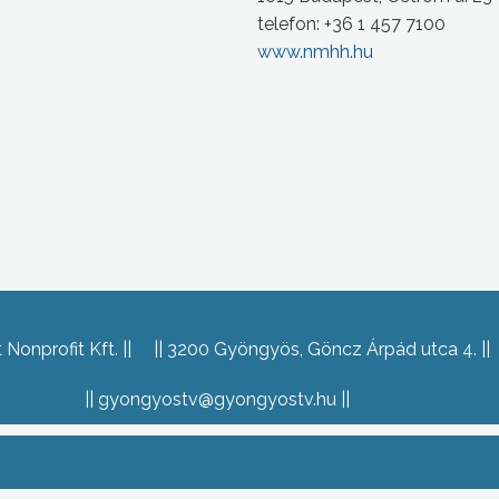
telefon: +36 1 457 7100
www.nmhh.hu
Nonprofit Kft.
3200 Gyöngyös, Göncz Árpád utca 4.
gyongyostv@gyongyostv.hu