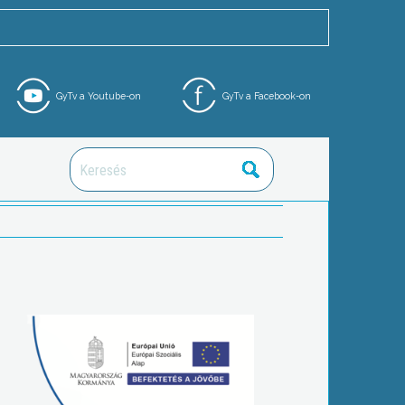
GyTv a Youtube-on
GyTv a Facebook-on