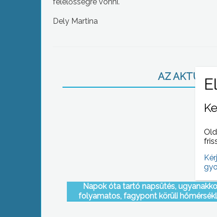
felelősségre vonni.
Dely Martina
AZ AKTUÁLIS
Ke
Old
fris
Kér
gyo
Napok óta tartó napsütés, ugyanakko
folyamatos, fagypont körüli hőmérsékl
jellemzi környékünk és a Mátra időjárá