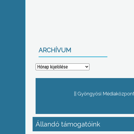
ARCHÍVUM
Archívum
Gyöngyösi Médiaközpont 
Állandó támogatóink