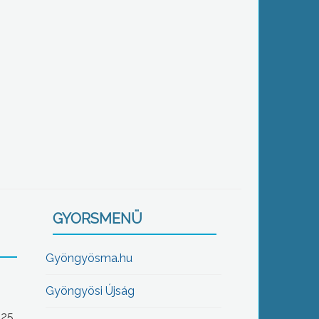
GYORSMENÜ
Gyöngyösma.hu
Gyöngyösi Újság
-25