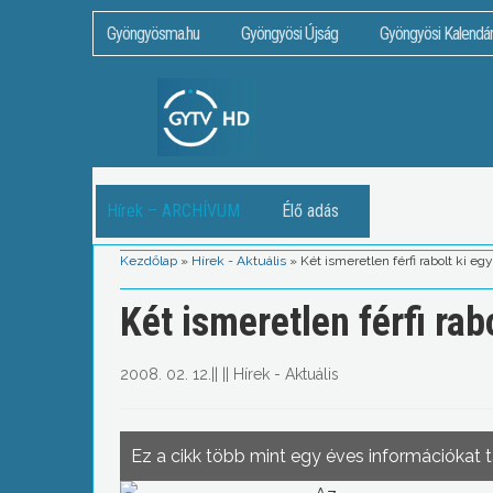
Gyöngyösma.hu
Gyöngyösi Újság
Gyöngyösi Kalendá
Hírek – ARCHÍVUM
Élő adás
Kezdőlap
»
Hírek - Aktuális
»
Két ismeretlen férfi rabolt ki e
Két ismeretlen férfi ra
2008. 02. 12.
||
||
Hírek - Aktuális
Ez a cikk több mint egy éves információkat 