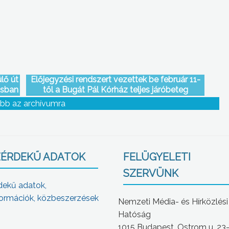
lő út
Előjegyzési rendszert vezettek be február 11-
osban
től a Bugát Pál Kórház teljes járóbeteg
szakellátásában
bb az archívumra
ÉRDEKŰ ADATOK
FELÜGYELETI
SZERVÜNK
dekű adatok,
ormációk, közbeszerzések
Nemzeti Média- és Hírközlési
Hatóság
1015 Budapest, Ostrom u. 23