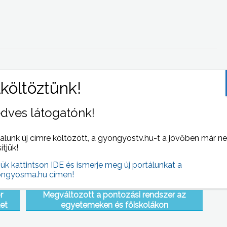
 NAPI HÍREI
(2008-02-12 )
dves látogatónk!
alunk új címre költözött, a gyongyostv.hu-t a jövőben már n
sítjük!
jük kattintson IDE és ismerje meg új portálunkat a
ngyosma.hu címen!
r
Megváltozott a pontozási rendszer az
et
egyetemeken és főiskolákon
sát