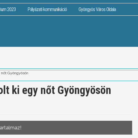
rium 2023
Pályázati kommunikáció
Gyöngyös Város Oldala
gy nőt Gyöngyösön
bolt ki egy nőt Gyöngyösön
tartalmaz!