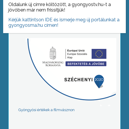
Oldalunk új címre költözött, a gyongyostv.hu-t a
jövőben már nem frissítjük!
Tovább az archívumra
Kérjük kattintson IDE és ismerje meg új portálunkat a
gyongyosma.hu címen!
Gyöngyösi értékek a filmvásznon