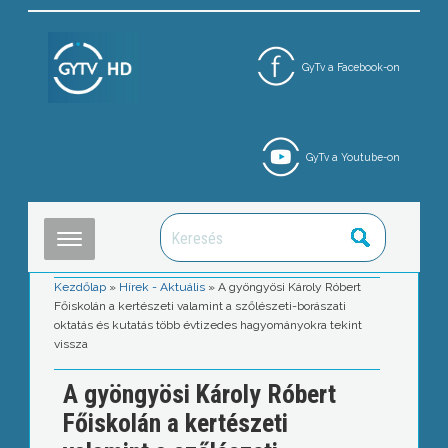
GyTv a Facebook-on
GyTv a Youtube-on
Kezdőlap
»
Hírek - Aktuális
»
A gyöngyösi Károly Róbert
Főiskolán a kertészeti valamint a szőlészeti-borászati
oktatás és kutatás több évtizedes hagyományokra tekint
vissza
A gyöngyösi Károly Róbert
Főiskolán a kertészeti