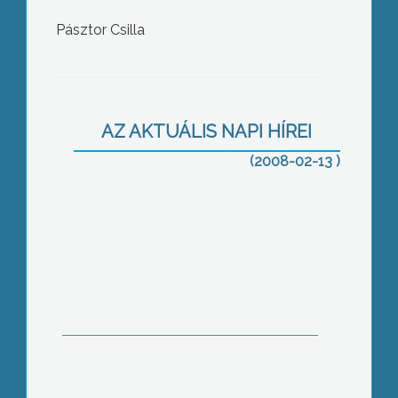
Pásztor Csilla
80 millió forintból újulhat meg
AZ AKTUÁLIS NAPI HÍREI
hamarosan Gyöngyös egyik
legforgalmasabb közparkja, a Barátok
(2008-02-13 )
tere
Új épületbe költözött a mátrafüredi
tagóvoda