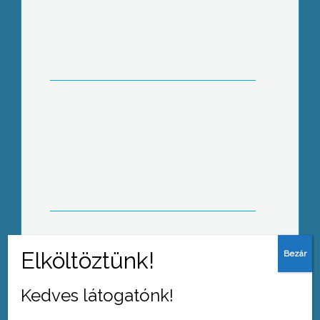
Duplájára nőttek január eleje óta a
betegszállítási feladatok a helyi
szolgáltatónál, amely Gyöngyöst és
további 38 települést lát el
Kockázatok és mellékhatások –
változik az egészségbiztosítás
rendszere
Kedves látogatónk!