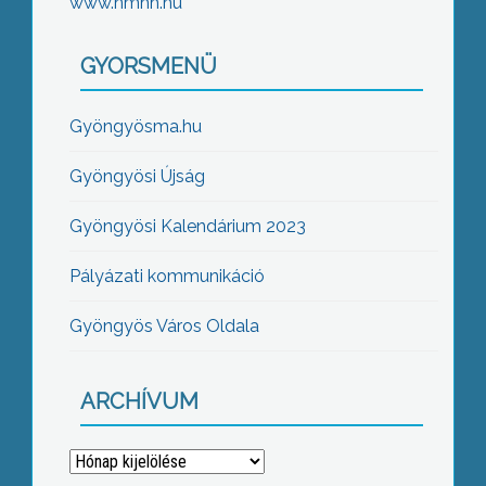
www.nmhh.hu
GYORSMENÜ
Gyöngyösma.hu
Gyöngyösi Újság
Gyöngyösi Kalendárium 2023
Pályázati kommunikáció
Gyöngyös Város Oldala
ARCHÍVUM
Archívum