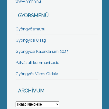
www.nmhh.hu
GYORSMENÜ
Gyöngyösma.hu
Gyöngyösi Újság
Gyöngyösi Kalendárium 2023
Pályázati kommunikáció
Gyöngyös Város Oldala
ARCHÍVUM
Archívum