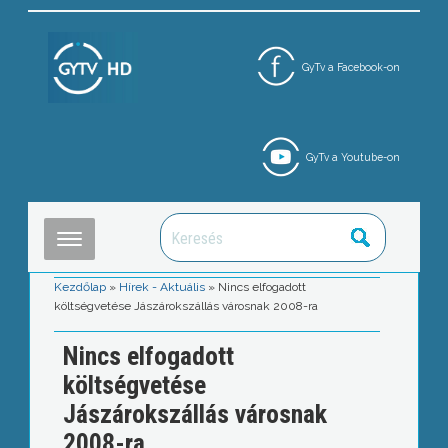
GyTv a Facebook-on
GyTv a Youtube-on
Kezdőlap
»
Hírek - Aktuális
»
Nincs elfogadott
költségvetése Jászárokszállás városnak 2008-ra
Nincs elfogadott
költségvetése
Jászárokszállás városnak
2008-ra