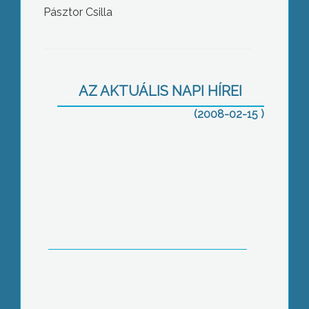
Pásztor Csilla
Inkább az ajándék fogy Valentin-
napon
AZ AKTUÁLIS NAPI HÍREI
(2008-02-15 )
Február 14.-én nem csak a Bálintok
hanem a szerelmesek is ünnepelnek.
Sokan nem ismerik a Valentin nap
kialakulásának a történetét
Egyes hírek szerint az
autókereskedelemben megszűnne a