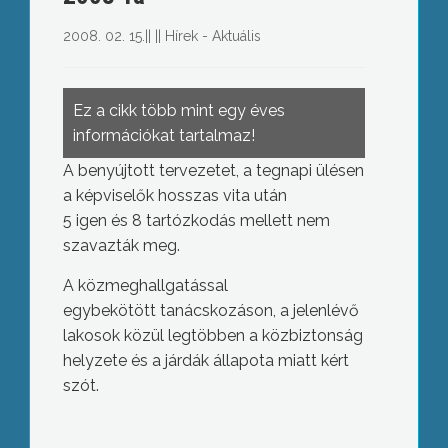
2008. 02. 15.
||
||
Hírek - Aktuális
Ez a cikk több mint egy éves
információkat tartalmaz!
A benyújtott tervezetet, a tegnapi ülésen
a képviselők hosszas vita után
5 igen és 8 tartózkodás mellett nem
szavazták meg.
A közmeghallgatással
egybekötött tanácskozáson, a jelenlévő
lakosok közül legtöbben a közbiztonság
helyzete és a járdák állapota miatt kért
szót.