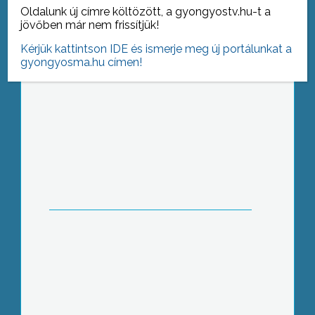
egészségügyi minisztérium által előírt
Oldalunk új címre költözött, a gyongyostv.hu-t a
széfeket a kórházaknak
jövőben már nem frissítjük!
Kérjük kattintson IDE és ismerje meg új portálunkat a
gyongyosma.hu címen!
4,3 milliárd forint értékben közös
pályázatot kíván benyújtani a hatvani
önkormányzat és a város kórházát
működtető Hospinvest Zrt. a Nemzeti
Fejlesztési Terv keretében