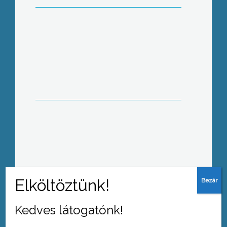
Reneszánsz estet tartottak a Mátra
Honvéd Kaszinóban
Február 15-ig kell elkészíteniük
adóbevallásukat többek között az
egyéni vállalkozóknak a 2007-es
személyi jövedelemadójukról
Kedves látogatónk!
Március 8. – ig kell felszerelniük az